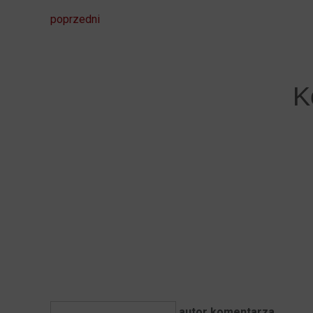
poprzedni
K
autor komentarza