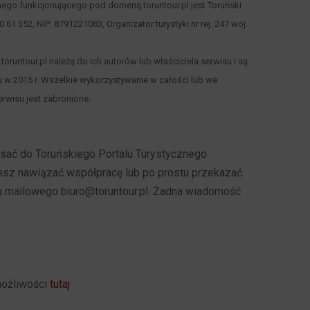
nego funkcjonującego pod domeną toruntour.pl jest Toruński
 00 61 352, NIP: 8791221083, Organizator turystyki nr rej. 247 woj.
runtour.pl należą do ich autorów lub właściciela serwisu i są
 w 2015 r. Wszelkie wykorzystywanie w całości lub we
rwisu jest zabronione.
pisać do Toruńskiego Portalu Turystycznego
cesz nawiązać współpracę lub po prostu przekazać
u mailowego biuro@toruntour.pl. Żadna wiadomość
możliwości
tutaj