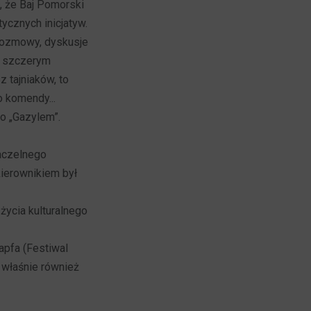
, że Baj Pomorski
tycznych inicjatyw.
 rozmowy, dyskusje
ły szczerym
 tajniaków, to
o komendy...
o „Gazylem”.
naczelnego
kierownikiem był
życia kulturalnego
apfa (Festiwal
ę właśnie również