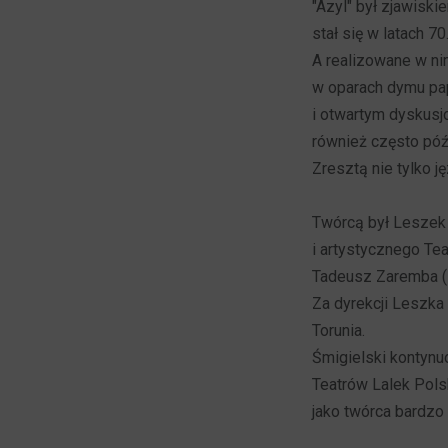
"Azyl" był zjawisk
stał się w latach 7
A realizowane w ni
w oparach dymu pap
i otwartym dyskusjo
również często późn
Zresztą nie tylko 
Twórcą był Leszek 
i artystycznego Te
Tadeusz Zaremba (1
Za dyrekcji Leszka 
Torunia.
Śmigielski kontynu
Teatrów Lalek Polski
jako twórca bardzo