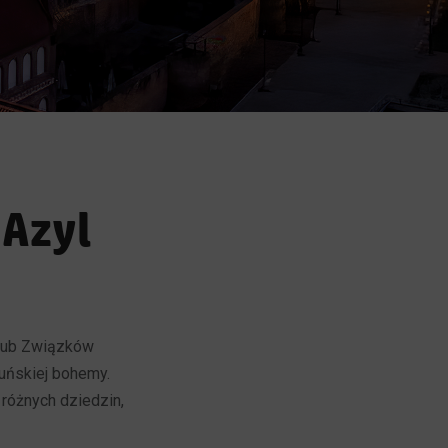
 Azyl
Klub Związków
uńskiej bohemy.
 różnych dziedzin,