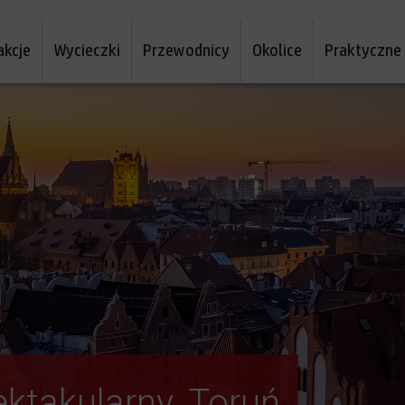
akcje
Wycieczki
Przewodnicy
Okolice
Praktyczne
ektakularny. Toruń
dzanie Torunia