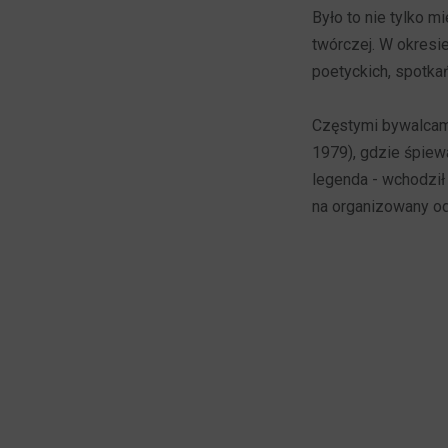
Było to nie tylko m
twórczej. W okresi
poetyckich, spotkań 
Częstymi bywalcami
1979), gdzie śpiewa
legenda - wchodził d
na organizowany od