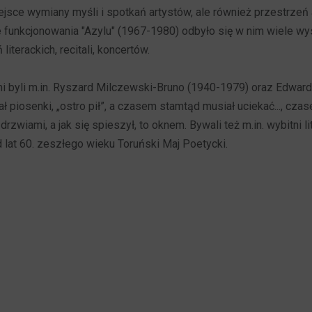
iejsce wymiany myśli i spotkań artystów, ale również przestrzeń
e funkcjonowania "Azylu" (1967-1980) odbyło się w nim wiele w
literackich, recitali, koncertów.
 byli m.in. Ryszard Milczewski-Bruno (1940-1979) oraz Edward
ł piosenki, „ostro pił”, a czasem stamtąd musiał uciekać..., cza
rzwiami, a jak się spieszył, to oknem. Bywali też m.in. wybitni li
 lat 60. zeszłego wieku Toruński Maj Poetycki.