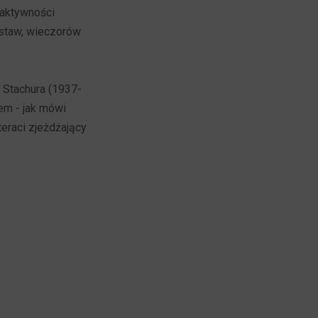
 aktywności
ystaw, wieczorów
 Stachura (1937-
sem - jak mówi
teraci zjeżdżający