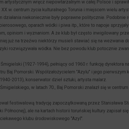
iem artystycznym wręcz niepowtarzalnym w całej Polsce i sprawił
0. XX w. centrum życia kulturalnego Torunia i miejscem wielu artys
m działania niekoniecznie były poprawne politycznie. Podobnie
ierosowego, oparach wódki i piwa itp., które to napoje sprzyja
m, opiniom i wyznaniom. A że klub był często inwigilowany przez
iej już na trzeźwo niektórzy musieli stawiać się na wezwania d
języki rozwiązywała wódka. Nie bez powodu klub potocznie zwan
Śmigielski (1927-1994), pełniący od 1960 r. funkcję dyrektora 
atru Baj Pomorski. Współzałożycielem "Azylu" i jego pierwszym 
940-2013), konserwator dzieł sztuki, artysta malarz.
Śmigielskiego, w latach 70., Baj Pomorski znalazł się w centrum 
ował festiwalową tradycję zapoczątkowaną przez Stanisława St
 Północnej), ale na kartach historii toruńskiej kultury zapisał si
 ciekawego klubu środowiskowego "Azyl".