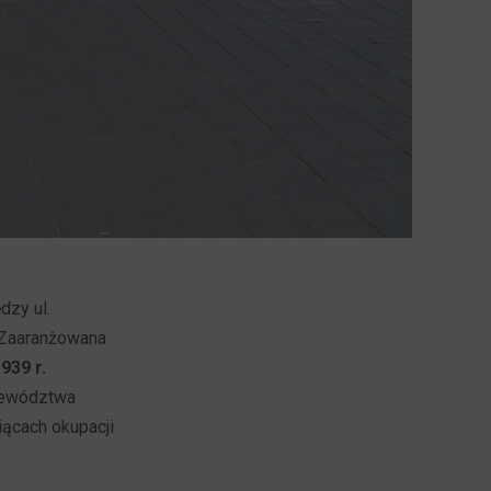
dzy ul.
 Zaaranżowana
939 r.
ojewództwa
ącach okupacji