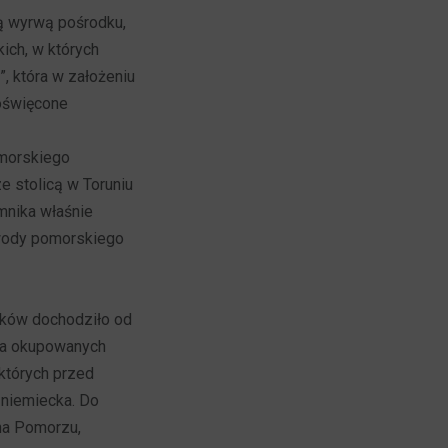
żą wyrwą pośrodku,
ich, w których
, która w założeniu
poświęcone
omorskiego
 stolicą w Toruniu
mnika właśnie
ewody pomorskiego
ków dochodziło od
 na okupowanych
których przed
 niemiecka. Do
na Pomorzu,