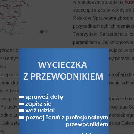
w mniejszym stopniu na
Kuj
szacują, że zabito wtedy od 2
Polaków. Sprawcami zbrodni
przypadkach byli ich niemiec
Tworzyli oni Selbstschutz, o
paramilitarną. Jej członkowie
rzeszli przeszkolenie wojskowe. Znali lokalne środowisko, wiedz
żał antyniemieckie opinie. Niekiedy tłem zabójstw były porachun
tku.
 miejsc masowych egzekucji Polaków (powyżej tysiąca ofiar) d
niemiecka samoobrona uczestniczyła także w mordowaniu ludnoś
p. w Tczewie,
Inowrocławiu
, Chojnicach.
ają, że sprawcy tych zbrodni najczęściej uniknęli odpowiedzialn
ji Polaków na Pomorzu zastępca dowódcy Okręgu Północnego Se
odnie Ludolf-Hermann von Alvensleben (właściciel niedalekieg
. Jak ustalił IPN, 1 kwietnia 1970 r. zmarł w Santa Rosa de Calam
ki.