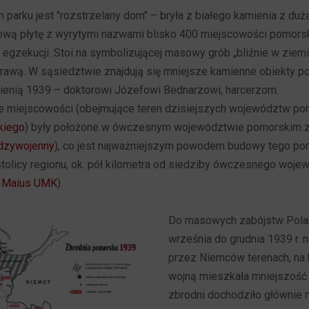
 parku jest "rozstrzelany dom" – bryła z białego kamienia z du
ową płytę z wyrytymi nazwami blisko 400 miejscowości pomorsk
egzekucji. Stoi na symbolizującej masowy grób „bliźnie w ziemi”
 trawą. W sąsiedztwie znajdują się mniejsze kamienne obiekty 
enią 1939 – doktorowi Józefowi Bednarzowi, harcerzom.
ie miejscowości (obejmujące teren dzisiejszych województw p
kiego
) były położone w ówczesnym województwie pomorskim ze
dzywojenny
), co jest najważniejszym powodem budowy tego po
tolicy regionu, ok. pół kilometra od siedziby ówczesnego woj
m Maius UMK
).
Do masowych zabójstw Pola
września do grudnia 1939 r.
przez Niemców terenach, na 
wojną mieszkała mniejszość
zbrodni dochodziło głównie 