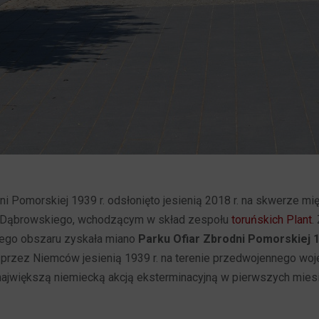
i Pomorskiej 1939 r. odsłonięto jesienią 2018 r. na skwerze mię
l. Dąbrowskiego, wchodzącym w skład zespołu
toruńskich Plant
.
ego obszaru zyskała miano
Parku Ofiar Zbrodni Pomorskiej 1
 przez Niemców jesienią 1939 r. na terenie przedwojennego w
ajwiększą niemiecką akcją eksterminacyjną w pierwszych miesi