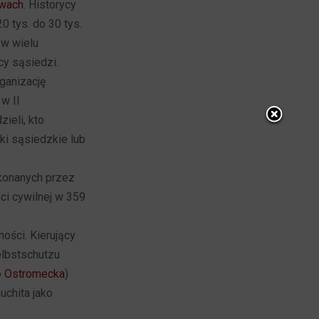
awach
. Historycy
0 tys. do 30 tys.
 w wielu
cy sąsiedzi.
rganizację
 w II
ieli, kto
ki sąsiedzkie lub
okonanych przez
ci cywilnej w 359
ości. Kierujący
lbstschutzu
o
Ostromecka
)
uchita jako