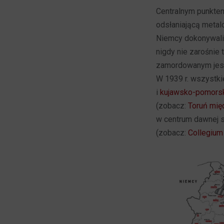
Centralnym punktem
odsłaniającą metal
Niemcy dokonywali 
nigdy nie zarośnie
zamordowanym jesi
W 1939 r. wszystk
i
kujawsko-pomors
(zobacz:
Toruń mię
w centrum dawnej s
(zobacz:
Collegiu