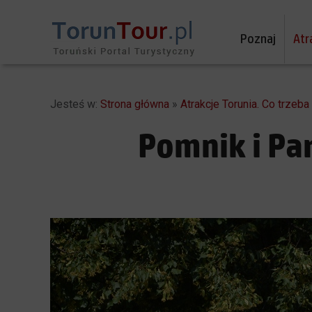
Poznaj
Atr
Jesteś w:
Strona główna
»
Atrakcje Torunia. Co trzeb
Pomnik i Par