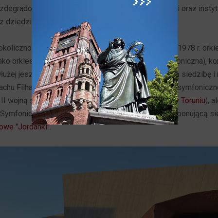
 zdegradowany Toruń pozbawiony został swojej rangi oraz instytu
 z dziedziny muzycznej.
kolicznościach doszło do odtworzenia w Toruniu w 1978 r. orkie
 jako orkiestra symfoniczna (Toruńska Orkiestra Symfoniczna), ko
Dłużej jeszcze przyszło Toruniowi oczekiwać na stałą siedzibę i
hu Filharmonii Pomorskiej, jako siedziby orkiestry symfonicz
 II wojną światową (zobacz:
Filharmonia Pomorska w Toruniu
), 
 Symfoniczna znalazła swoją stałą, nowoczesną i imponującą si
owe "Jordanki"
.