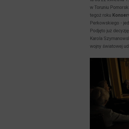
w Toruniu Pomorsk
tegoż roku
Konser
Perkowskiego - je
Podjęto już decyz
Karola Szymanowsk
wojny światowej uda