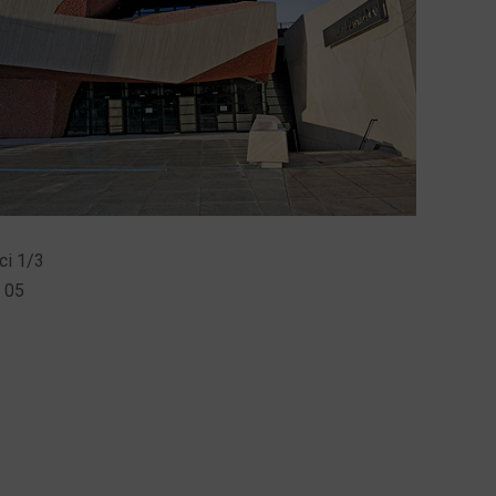
ci 1/3
8 05