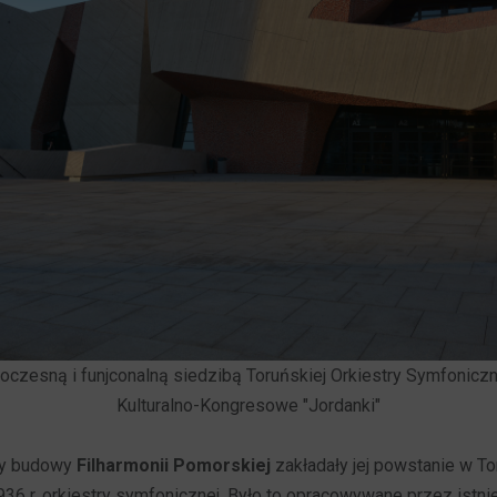
oczesną i funjconalną siedzibą Toruńskiej Orkiestry Symfoniczn
Kulturalno-Kongresowe "Jordanki"
ny budowy
Filharmonii Pomorskiej
zakładały jej powstanie w Tor
936 r. orkiestry symfonicznej. Było to opracowywane przez istnie