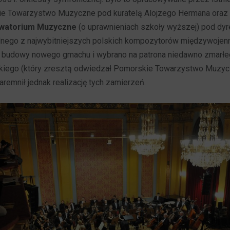
ie Towarzystwo Muzyczne pod kuratelą Alojzego Hermana oraz 
watorium Muzyczne
(o uprawnieniach szkoły wyższej) pod dyre
dnego z najwybitniejszych polskich kompozytorów międzywojen
ję budowy nowego gmachu i wybrano na patrona niedawno zmarł
iego (który zresztą odwiedzał Pomorskie Towarzystwo Muzycz
remnił jednak realizację tych zamierzeń.