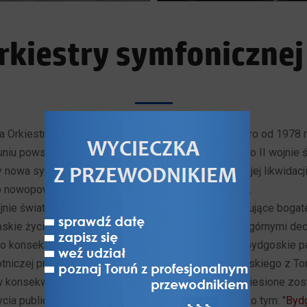
orkiestry symfonicznej
a Orkiestra Symfoniczna działa nieprzerwanie dopiero od 1978 r
iu powstała już w 1936 r., następnie odrodziła się po II wojnie 
y nowa sytuacja polityczna doprowadziła wkrótce do jej likwidac
nowopowstałej orkiestry w niedalekiej Bydgoszczy.
jnie światowej bujnie rozwijające się dotąd i kontynuujące bogat
skie życie i kultura muzyczna zostały przerwane odgórnymi de
 to konsekwencją przeforsowanego w 1945 r. przez bydgoskie par
botniczej przeniesienia siedziby województwa pomorskiego z To
 konsekwencji tego z Torunia do Bydgoszczy przeniesione zos
ycia publicznego, politycznego i kulturalnego (więcej o tym: "
Byd