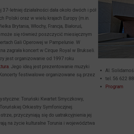
37-letniej działalności dała około dwóch i pół
 Polski oraz w wielu krajach Europy (m.in.
elka Brytania, Włochy, Francja, Białoruś,
tra może się również poszczycić miesięcznym
ertach Gali Operowej w Pampelunie. W
a zagrała koncert w Cirque Royal w Brukseli.
ry jest organizowanie od 1997 roku
tura
. Jego ideą jest prezentowanie muzyki
Al. Solidarnoś
 Koncerty festiwalowe organizowane są przez
tel. 56 622 8
Program
rtystyczne: Toruński Kwartet Smyczkowy,
oruńskiej Orkiestry Symfoniczjnej.
rze, przyczyniają się do uatrakcyjnienia jej
ją na życie kulturalne Torunia i województwa