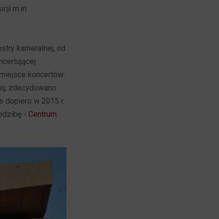
cji m.in.
stry kameralnej, od
ncertującej
 miejsce koncertów:
nej, zdecydowano
ale dopiero w 2015 r.
edzibę -
Centrum