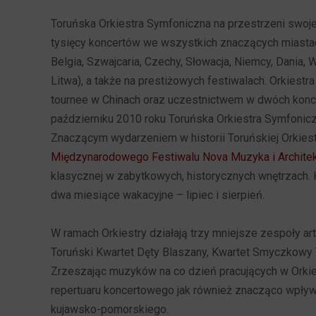
Toruńska Orkiestra Symfoniczna na przestrzeni swojej 
tysięcy koncertów we wszystkich znaczących miastach
Belgia, Szwajcaria, Czechy, Słowacja, Niemcy, Dania, Wi
Litwa), a także na prestiżowych festiwalach. Orkies
tournee w Chinach oraz uczestnictwem w dwóch konc
październiku 2010 roku Toruńska Orkiestra Symfoniczn
Znaczącym wydarzeniem w historii Toruńskiej Orkiest
Międzynarodowego Festiwalu Nova Muzyka i Architek
klasycznej w zabytkowych, historycznych wnętrzach.
dwa miesiące wakacyjne – lipiec i sierpień.
W ramach Orkiestry działają trzy mniejsze zespoły a
Toruński Kwartet Dęty Blaszany, Kwartet Smyczkowy T
Zrzeszając muzyków na co dzień pracujących w Orkiest
repertuaru koncertowego jak również znacząco wpływa
kujawsko-pomorskiego.