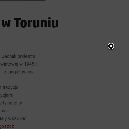
 w Toruniu
. Jednak orkiestra
światowej w 1945 r.,
ji i zaangażowania
e tradycje
cyzjami
tyjne elity
runia
tały wszelkie
goszcz