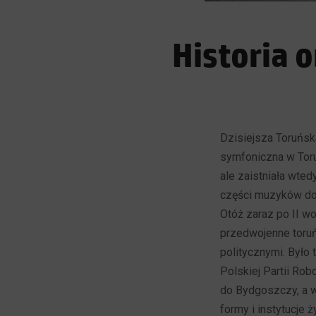
Historia 
Dzisiejsza Toruńsk
symfoniczna w Torun
ale zaistniała wted
części muzyków do 
Otóż zaraz po II wo
przedwojenne toruń
politycznymi. Było
Polskiej Partii Ro
do Bydgoszczy, a w
formy i instytucje ż