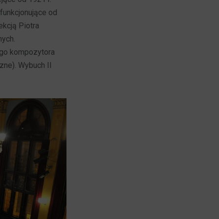
funkcjonujące od
kcją Piotra
nych.
ego kompozytora
ne). Wybuch II