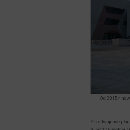
Od 2015 r. now
Przedwojenne pla
tu od 22 kwietnia 1