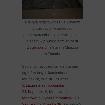
Odkryte rozprowadzenie kanałów
grzewczych w podłodze
pomieszczenia na parterze - ponad
piecem w piwnicy. Kamienica ul.
Żeglarska 7
na Starym Mieście
w Toruniu.
Systemy hypocaustum dziś znane
są też w innych kamienicach
toruńskich, m.in. ul.
Łazienna
5
,
Łazienna 22
,
Kopernika
21
,
Kopernika 6
, Mostowa 4,
Mostowa 6
,
Rynek Staromiejski 20
,
Szeroka 16
,
Szeroka 38
, Szczytna 5,