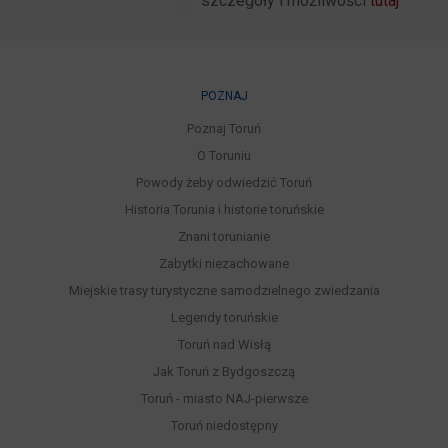
szczegóły i możliwości
tutaj
POZNAJ
Poznaj Toruń
O Toruniu
Powody żeby odwiedzić Toruń
Historia Torunia i historie toruńskie
Znani torunianie
Zabytki niezachowane
Miejskie trasy turystyczne samodzielnego zwiedzania
Legendy toruńskie
Toruń nad Wisłą
Jak Toruń z Bydgoszczą
Toruń - miasto NAJ-pierwsze
Toruń niedostępny