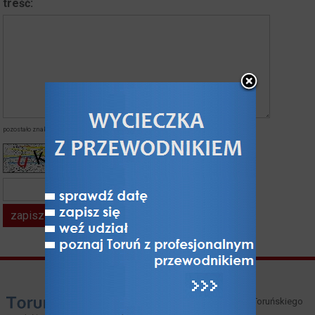
treść:
pozostało znaków:
napisałeś znaków:
kod z obrazka*
Właścicielem i operatorem Toruńskiego