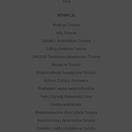
Varia
ATRAKCJE
Atrakcje Torunia
Hity Torunia
Zabytki i Architektura Torunia
Odkryj dzielnice Torunia
UNESCO: Światowe dziedzictwo Torunia
Muzea w Toruniu
Różnorodność turystyczna Torunia
Kultura, Sztuka, Rozrywka
Festiwale i wydarzenia kulturalne
Parki, Ogrody, Rezerwaty, Lasy
Punkty widokowe
Średniowieczne ulice i place Torunia
Gastronomia i życie nocne Torunia
Pomniki, rzeźby miejskie w Toruniu