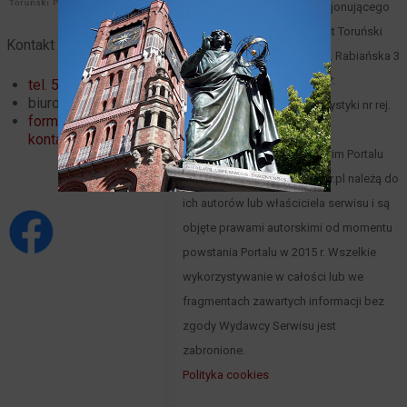
Portalu Turystycznego funkcjonującego
pod domeną toruntour.pl jest Toruński
Kontakt
Serwis Turystyczny, Toruń, ul. Rabiańska 3
(
mapa
), tel. 66 00 61 352, NIP:
tel. 56 621 02 32
biuro@toruntour.pl
8791221083, Organizator turystyki nr rej.
formularz
247 woj. kuj.-pom.
kontaktowy
Materiały zawarte w Toruńskim Portalu
Turystycznym www.toruntour.pl należą do
ich autorów lub właściciela serwisu i są
objęte prawami autorskimi od momentu
powstania Portalu w 2015 r. Wszelkie
wykorzystywanie w całości lub we
fragmentach zawartych informacji bez
zgody Wydawcy Serwisu jest
zabronione.
Polityka cookies