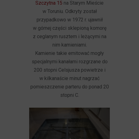
Szczytna 15
na Starym Mieście
w Toruniu. Odkryty został
przypadkowo w 1972 r. ujawnił
w górnej części sklepioną komorę
z ceglanym rusztem i leżącymi na
nim kamieniami.
Kamienie takie emitować mogły
specjalnymi kanałami rozgrzane
do
200 stopni Celsjusza p
owietrze i
w kilkanaście minut nagrzać
pomieszczenie parteru do ponad 20
stopni C.