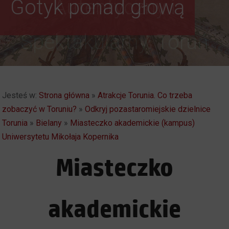
Gotyk ponad głową
Autentyczny i
Spektakularny. Toruń
Jesteś w:
Strona główna
»
Atrakcje Torunia. Co trzeba
zobaczyć w Toruniu?
»
Odkryj pozastaromiejskie dzielnice
Torunia
»
Bielany
»
Miasteczko akademickie (kampus)
Uniwersytetu Mikołaja Kopernika
Miasteczko
akademickie