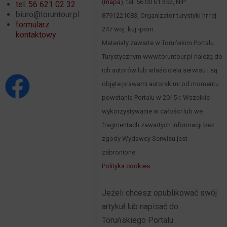
(
mapa
), tel. 66 00 61 352, NIP:
tel. 56 621 02 32
biuro@toruntour.pl
8791221083, Organizator turystyki nr rej.
formularz
247 woj. kuj.-pom.
kontaktowy
Materiały zawarte w Toruńskim Portalu
Turystycznym www.toruntour.pl należą do
ich autorów lub właściciela serwisu i są
objęte prawami autorskimi od momentu
powstania Portalu w 2015 r. Wszelkie
wykorzystywanie w całości lub we
fragmentach zawartych informacji bez
zgody Wydawcy Serwisu jest
zabronione.
Polityka cookies
Jeżeli chcesz opublikować swój
artykuł lub napisać do
Toruńskiego Portalu