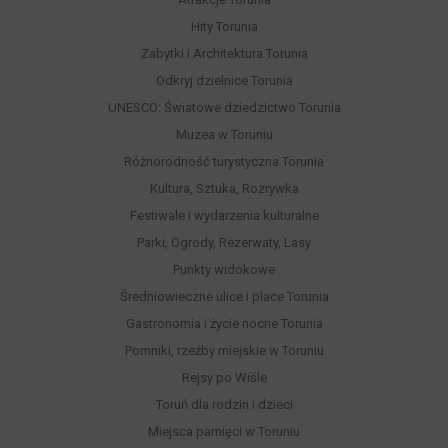
Hity Torunia
Zabytki i Architektura Torunia
Odkryj dzielnice Torunia
UNESCO: Światowe dziedzictwo Torunia
Muzea w Toruniu
Różnorodność turystyczna Torunia
Kultura, Sztuka, Rozrywka
Festiwale i wydarzenia kulturalne
Parki, Ogrody, Rezerwaty, Lasy
Punkty widokowe
Średniowieczne ulice i place Torunia
Gastronomia i życie nocne Torunia
Pomniki, rzeźby miejskie w Toruniu
Rejsy po Wiśle
Toruń dla rodzin i dzieci
Miejsca pamięci w Toruniu