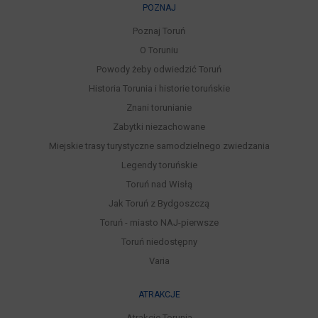
POZNAJ
Poznaj Toruń
O Toruniu
Powody żeby odwiedzić Toruń
Historia Torunia i historie toruńskie
Znani torunianie
Zabytki niezachowane
Miejskie trasy turystyczne samodzielnego zwiedzania
Legendy toruńskie
Toruń nad Wisłą
Jak Toruń z Bydgoszczą
Toruń - miasto NAJ-pierwsze
Toruń niedostępny
Varia
ATRAKCJE
Atrakcje Torunia