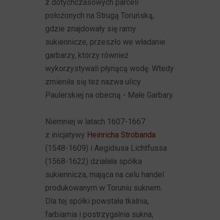
z dotychczasowych parceli
położonych na Strugą Toruńską,
gdzie znajdowały się ramy
sukiennicze, przeszło we władanie
garbarzy, którzy również
wykorzystywali płynącą wodę. Wtedy
zmieniła się też nazwa ulicy
Paulerskiej na obecną - Małe Garbary.
Niemniej w latach 1607-1667
z inicjatywy
Heinricha Strobanda
(1548-1609) i Aegidiusa Lichtfussa
(1568-1622) działała spółka
sukiennicza, mająca na celu handel
produkowanym w Toruniu suknem.
Dla tej spółki powstała tkalnia,
farbiarnia i postrzygalnia sukna,