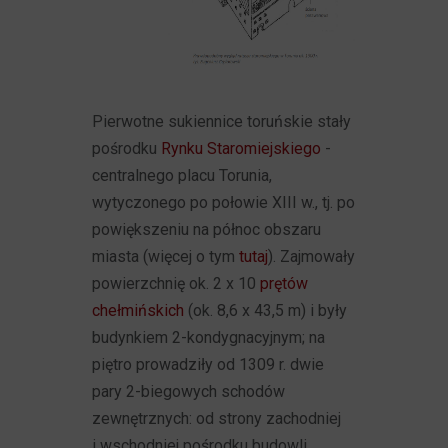
Pierwotne sukiennice toruńskie stały
pośrodku
Rynku Staromiejskiego
-
centralnego placu Torunia,
wytyczonego po połowie XIII w., tj. po
powiększeniu na północ obszaru
miasta (więcej o tym
tutaj
). Zajmowały
powierzchnię ok. 2 x 10
prętów
chełmińskich
(ok. 8,6 x 43,5 m) i były
budynkiem 2-kondygnacyjnym; na
piętro prowadziły od 1309 r. dwie
pary 2-biegowych schodów
zewnętrznych: od strony zachodniej
i wschodniej pośrodku budowli.