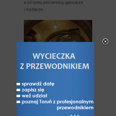
a od rynku płóciennicy, garncarze
i mydlarze.
Dziś w sukiennicach mieści się
muzealna wystawa "Dawny Toruń.
Historia i rzemiosło artystyczne
1233-1793"
Na pierwszym piętrze zachodniego