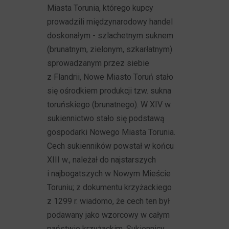
Miasta Torunia, którego kupcy
prowadzili międzynarodowy handel
doskonałym - szlachetnym suknem
(brunatnym, zielonym, szkarłatnym)
sprowadzanym przez siebie
z Flandrii, Nowe Miasto Toruń stało
się ośrodkiem produkcji tzw. sukna
toruńskiego (brunatnego). W XIV w.
sukiennictwo stało się podstawą
gospodarki Nowego Miasta Torunia.
Cech sukienników powstał w końcu
XIII w., należał do najstarszych
i najbogatszych w Nowym Mieście
Toruniu; z dokumentu krzyżackiego
z 1299 r. wiadomo, że cech ten był
podawany jako wzorcowy w całym
państwie krzyżackim. Sukiennicy