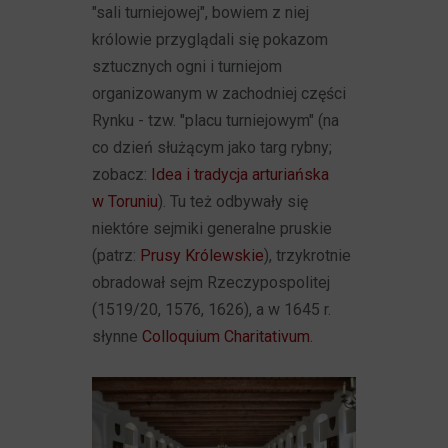
"sali turniejowej", bowiem z niej
królowie przyglądali się pokazom
sztucznych ogni i turniejom
organizowanym w zachodniej części
Rynku - tzw. "placu turniejowym" (na
co dzień służącym jako targ rybny;
zobacz:
Idea i tradycja arturiańska
w Toruniu
). Tu też odbywały się
niektóre sejmiki generalne pruskie
(patrz:
Prusy Królewskie
), trzykrotnie
obradował sejm Rzeczypospolitej
(1519/20, 1576, 1626), a w 1645 r.
słynne
Colloquium Charitativum
.