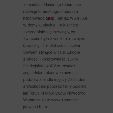
z miastami Flandrii (o fenomenie
rozwoju toruńskiego emporium
handlowego
tutaj
). Tam już w XII i XIII
w. domy kupieckie - sukiennice -
szczególnie się rozwinęły, co
związane było z wielkim rozwojem
(produkcji i handlu) sukiennictwa.
Bowiem słynące w całej Europie
z jakości i kosztowności sukno
flandryjskie (w XIV w. również
angaielskie) stanowiło niemal
podstawę handlu między Zachodem
a Wschodem poprzez takie ośrodki
jak Toruń, Kraków, Lwów, Nowogród.
W zamian za to wywożono tam
jedwab i futra.