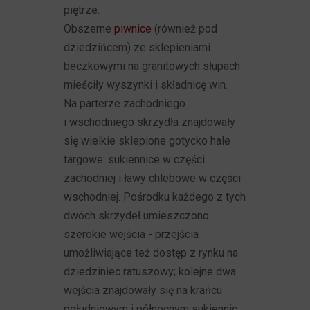
piętrze.
Obszerne
piwnice
(również pod
dziedzińcem) ze sklepieniami
beczkowymi na granitowych słupach
mieściły wyszynki i składnicę win.
Na parterze zachodniego
i wschodniego skrzydła znajdowały
się wielkie sklepione gotycko hale
targowe: sukiennice w części
zachodniej i ławy chlebowe w części
wschodniej. Pośrodku każdego z tych
dwóch skrzydeł umieszczono
szerokie wejścia - przejścia
umożliwiające też dostęp z rynku na
dziedziniec ratuszowy; kolejne dwa
wejścia znajdowały się na krańcu
południowym i północnym sukiennic.