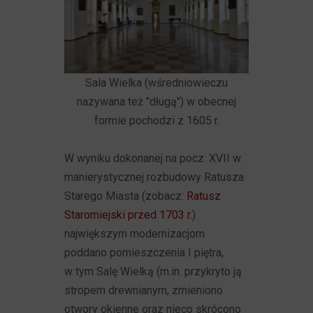
Sala Wielka (wśredniowieczu
nazywana też "długą") w obecnej
formie pochodzi z 1605 r.
W wyniku dokonanej na pocz. XVII w.
manierystycznej rozbudowy Ratusza
Starego Miasta (zobacz:
Ratusz
Staromiejski przed 1703 r.
)
największym modernizacjom
poddano pomieszczenia I piętra,
w tym Salę Wielką (m.in. przykryto ją
stropem drewnianym, zmieniono
otwory okienne oraz nieco skrócono