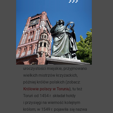
skrzydła Ratusza - nad sukiennicami
- znajdowała się
Sala Wielka
(lub
"długa") służąca wtedy różnym celom:
w dni powszednie korzystali z niej
sukiennicy (postrzyżyny i krojenie
sukna), a od 1518 r. odbywały się tu
również wybory członków Rady
i podział urzędów - kiera. Była to
największa sala w dawnym Toruniu,
stąd odbywały się tu też różne
uroczystości miejskie, przyjmowano
wielkich mistrzów krzyżackich,
później królów polskich (zobacz:
Królowie polscy w Toruniu
), tu też
Toruń od 1454 r. składał hołdy
i przysięgi na wierność kolejnym
królom; w 1549 r. pojawiła się nazwa