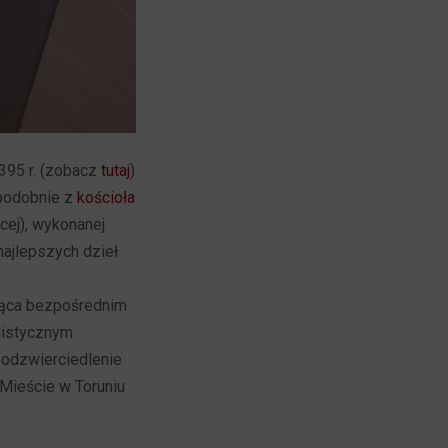
1395 r. (zobacz
tutaj
)
podobnie z
kościoła
ącej), wykonanej
najlepszych dzieł
dąca bezpośrednim
alistycznym
e odzwierciedlenie
Mieście w Toruniu