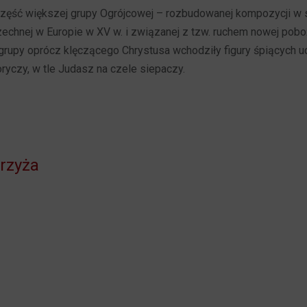
 część większej grupy Ogrójcowej – rozbudowanej kompozycji w 
chnej w Europie w XV w. i związanej z tzw. ruchem nowej pobo
grupy oprócz klęczącego Chrystusa wchodziły figury śpiących u
oryczy, w tle Judasz na czele siepaczy.
Krzyża