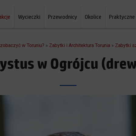
akcje
Wycieczki
Przewodnicy
Okolice
Praktyczne
a zobaczyć w Toruniu?
»
Zabytki i Architektura Torunia
»
Zabytki sz
ystus w Ogrójcu (dre