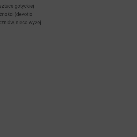
sztuce gotyckiej
żności (devotio
czniów, nieco wyżej