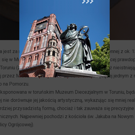
jest za replikę doskonałej artystycznie figury wapiennej z ok. 
ej się w Muzeum Zamkowym w Malborku, a pochodzącej prawdo
Toruniu (z kaplicy Ogrójcowej w tym kościele, dziś już nieistniej
j przez Mistrza
Pięknej Madonny Toruńskiej
i będącej jednym z 
go na Pomorzu.
eksponowana w toruńskim Muzeum Diecezjalnym w Toruniu, bę
 nie dorównuje jej jakością artystyczną, wykazując się mniej re
rdziej przysadzistą formą, chociaż i tak zauważa się precyzyjn
cznych. Najpewniej pochodzi z kościoła św. Jakuba na Nowym 
licy Ogrójcowej).