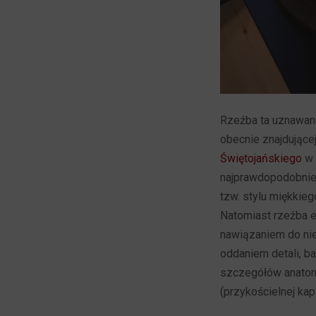
Rzeźba ta uznawana 
obecnie znajdując
Świętojańskiego
w 
najprawdopodobnie
tzw. stylu miękkie
Natomiast rzeźba 
nawiązaniem do niej
oddaniem detali, ba
szczegółów anatomi
(przykościelnej kap