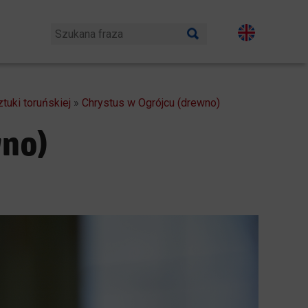
tuki toruńskiej
»
Chrystus w Ogrójcu (drewno)
wno)