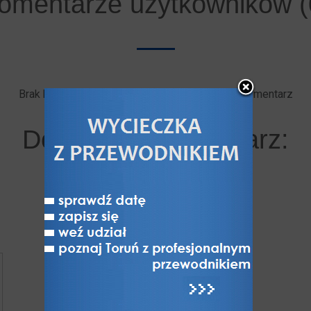
omentarze użytkowników (
Brak komentarzy. Bądź pierwszy - dodaj swój komentarz
Dodaj swój komentarz: