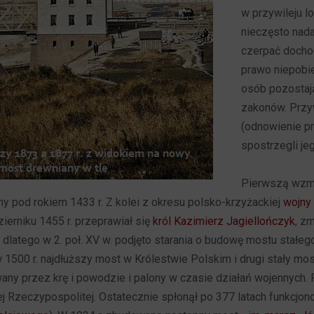
w przywileju lo
nieczęsto nad
czerpać dochod
prawo niepobie
osób pozostają
zakonów. Przywi
(odnowienie pr
spostrzegli jeg
Pierwszą wzmi
 pod rokiem 1433 r. Z kolei z okresu polsko-krzyżackiej
wojny 
zierniku 1455 r. przeprawiał się
król Kazimierz Jagiellończyk
, z
dlatego w 2. poł. XV w. podjęto starania o budowę mostu stałeg
w 1500 r. najdłuższy most w Królestwie Polskim i drugi stały m
wany przez krę i powodzie i palony w czasie działań wojennych.
 Rzeczypospolitej. Ostatecznie spłonął po 377 latach funkcjon