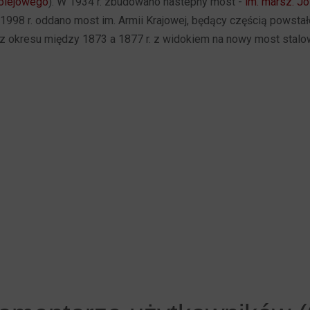
olejowego
). W 1934 r. zbudowano nastepny most -
im. marsz. J
998 r. oddano most im. Armii Krajowej, będący częścią powstałe
z okresu między 1873 a 1877 r. z widokiem na nowy most stalowy