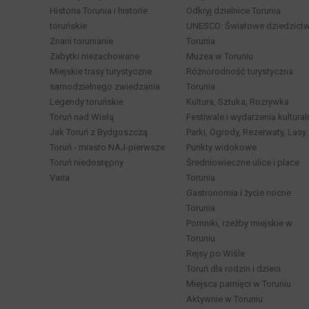
Historia Torunia i historie
Odkryj dzielnice Torunia
toruńskie
UNESCO: Światowe dziedzict
Znani torunianie
Torunia
Zabytki niezachowane
Muzea w Toruniu
Miejskie trasy turystyczne
Różnorodność turystyczna
samodzielnego zwiedzania
Torunia
Legendy toruńskie
Kultura, Sztuka, Rozrywka
Toruń nad Wisłą
Festiwale i wydarzenia kultural
Jak Toruń z Bydgoszczą
Parki, Ogrody, Rezerwaty, Lasy
Toruń - miasto NAJ-pierwsze
Punkty widokowe
Toruń niedostępny
Średniowieczne ulice i place
Varia
Torunia
Gastronomia i życie nocne
Torunia
Pomniki, rzeźby miejskie w
Toruniu
Rejsy po Wiśle
Toruń dla rodzin i dzieci
Miejsca pamięci w Toruniu
Aktywnie w Toruniu