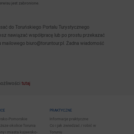
rwisu jest zabronione.
pisać do Toruńskiego Portalu Turystycznego
cesz nawiązać współpracę lub po prostu przekazać
u mailowego biuro@toruntour.pl. Żadna wiadomość
możliwości
tutaj
ICE
PRAKTYCZNE
wsko-Pomorskie
Informacje praktyczne
iższe okolice Torunia
Co i jak zwiedzać / robić w
ny i miasta kujawsko-
Toruniu