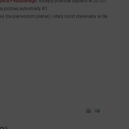
ózefa Piłsudskiego
. Kolejny powstał dopiero w 2013 r.
j później autostrady A1.
 (na pierwszym planie) i stary most drewniany w tle.