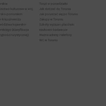
rskie
Toruń w poniedziałki
zictwo kulturowe w woj.
Jak dotrzeć do Torunia
wsko-pomorskim
Jak poruszać się po Toruniu
n krajoznawczy
Zakupy w Toruniu
wództwa kujawsko-
Szkoły wyższe i placówki
skiego (klasyfikacja
naukowo-badawcze
cyjności turystycznej)
Ważne adresy i telefony
WC w Toruniu