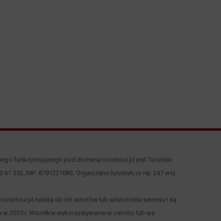
nego funkcjonującego pod domeną toruntour.pl jest Toruński
 00 61 352, NIP: 8791221083, Organizator turystyki nr rej. 247 woj.
runtour.pl należą do ich autorów lub właściciela serwisu i są
 w 2015 r. Wszelkie wykorzystywanie w całości lub we