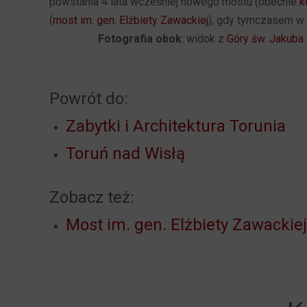
powstania 4 lata wcześniej nowego mostu (obecnie
k
(
most im. gen. Elżbiety Zawackiej
), gdy tymczasem w 1
Fotografia obok
: widok z
Góry św. Jakuba
Powrót do:
Zabytki i Architektura Torunia
Toruń nad Wisłą
Zobacz też:
Most im. gen. Elżbiety Zawackiej