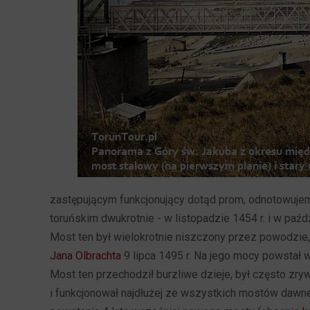
zastępującym funkcjonujący dotąd prom, odnotowujemy
toruńskim dwukrotnie - w listopadzie 1454 r. i w paźd
Most ten był wielokrotnie niszczony przez powodzie, 
Jana Olbrachta
9 lipca 1495 r. Na jego mocy powstał 
Most ten przechodził burzliwe dzieje, był często zry
i funkcjonował najdłużej ze wszystkich mostów dawnej