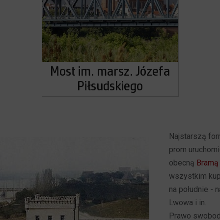
Most im. marsz. Józefa
Piłsudskiego
Najstarszą for
prom uruchomi
obecną
Bramą
wszystkim kup
na południe - n
Lwowa i in.
Prawo swobodn