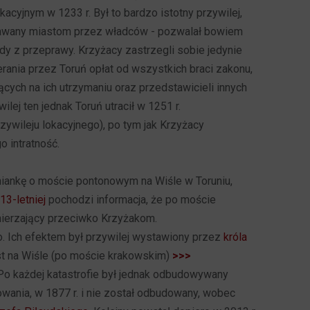
kacyjnym w 1233 r. Był to bardzo istotny przywilej,
awany miastom przez władców - pozwalał bowiem
y z przeprawy. Krzyżacy zastrzegli sobie jedynie
rania przez Toruń opłat od wszystkich braci zakonu,
cych na ich utrzymaniu oraz przedstawicieli innych
lej ten jednak Toruń utracił w 1251 r.
zywileju lokacyjnego), po tym jak Krzyżacy
o intratność.
ankę o moście pontonowym na Wiśle w Toruniu,
13-letniej
pochodzi informacja, że po moście
mierzający przeciwko Krzyżakom.
o. Ich efektem był przywilej wystawiony przez
króla
ost na Wiśle (po moście krakowskim)
>>>
 Po każdej katastrofie był jednak odbudowywany
owania, w 1877 r. i nie został odbudowany, wobec