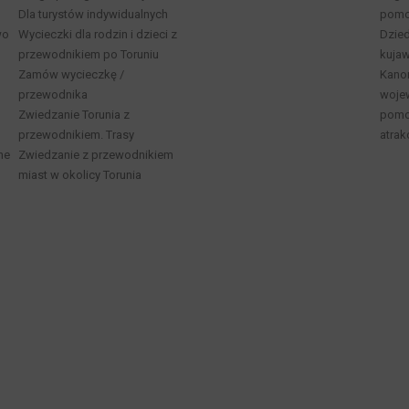
Dla turystów indywidualnych
pomo
wo
Wycieczki dla rodzin i dzieci z
Dzied
przewodnikiem po Toruniu
kuja
Zamów wycieczkę /
Kano
przewodnika
woje
Zwiedzanie Torunia z
pomor
przewodnikiem. Trasy
atrak
ne
Zwiedzanie z przewodnikiem
miast w okolicy Torunia