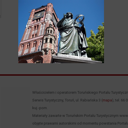
Właścicielem i operatorem Toruńskiego Portalu Turystycz
Serwis Turystyczny, Toruń, ul. Rabiańska 3 (
mapa
), tel. 66
kuj.-pom.
Materiały zawarte w Toruńskim Portalu Turystycznym www.to
objęte prawami autorskimi od momentu powstania Portalu