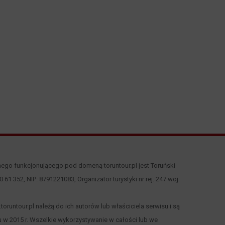
nego funkcjonującego pod domeną toruntour.pl jest Toruński
 00 61 352, NIP: 8791221083, Organizator turystyki nr rej. 247 woj.
runtour.pl należą do ich autorów lub właściciela serwisu i są
 w 2015 r. Wszelkie wykorzystywanie w całości lub we