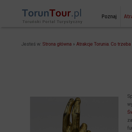
Poznaj
Atr
Jesteś w:
Strona główna
»
Atrakcje Torunia. Co trzeb
Sp
wy
Św
za
fu