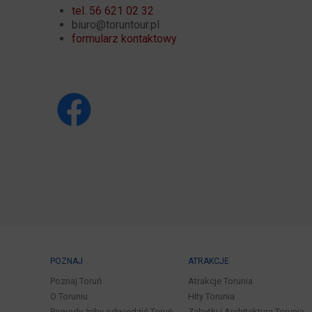
tel. 56 621 02 32
biuro@toruntour.pl
formularz kontaktowy
POZNAJ
ATRAKCJE
Poznaj Toruń
Atrakcje Torunia
O Toruniu
Hity Torunia
Powody żeby odwiedzić Toruń
Zabytki i Architektura Torunia