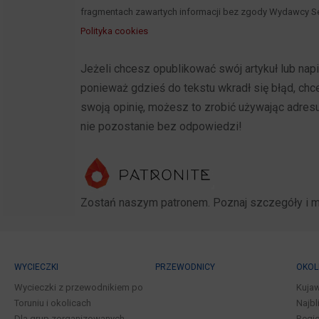
fragmentach zawartych informacji bez zgody Wydawcy Se
Polityka cookies
Jeżeli chcesz opublikować swój artykuł lub na
ponieważ gdzieś do tekstu wkradł się błąd, ch
swoją opinię, możesz to zrobić używając adres
nie pozostanie bez odpowiedzi!
Zostań naszym patronem. Poznaj szczegóły i 
WYCIECZKI
PRZEWODNICY
OKOL
Wycieczki z przewodnikiem po
Kuja
Toruniu i okolicach
Najbl
Dla grup zorganizowanych
Regio