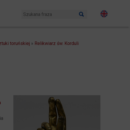
tuki toruńskiej
»
Relikwiarz św. Korduli
i
a
ia