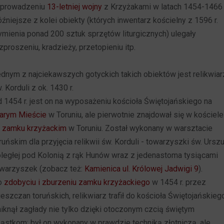
 prowadzeniu
13-letniej wojny
z Krzyżakami w latach 1454-1466 
źniejsze z kolei obiekty (których inwentarz kościelny z 1596 r.
mienia ponad 200 sztuk sprzętów liturgicznych) ulegały
zproszeniu, kradzieży, przetopieniu itp.
dnym z najciekawszych gotyckich takich obiektów jest relikwiar
. Korduli z ok. 1430 r.
 1454 r. jest on na wyposażeniu kościoła Świętojańskiego na
arym Mieście
w Toruniu, ale pierwotnie znajdował się w kościele
a
zamku krzyżackim
w Toruniu. Został wykonany w warsztacie
ruńskim dla przyjęcia relikwii św. Korduli - towarzyszki św. Urszul
ległej pod Kolonią z rąk Hunów wraz z jedenastoma tysiącami
warzyszek (zobacz też:
Kamienica ul. Królowej Jadwigi 9
).
o
zdobyciu i zburzeniu zamku krzyżackiego
w 1454 r. przez
eszczan toruńskich, relikwiarz trafił do kościoła Świętojańskieg
iknął zagłady nie tylko dzięki otoczonym czcią świętym
ąstkom; był on wykonany w prawdzie techniką złotniczą, ale