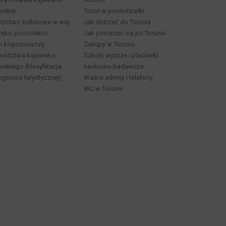
rskie
Toruń w poniedziałki
zictwo kulturowe w woj.
Jak dotrzeć do Torunia
wsko-pomorskim
Jak poruszać się po Toruniu
n krajoznawczy
Zakupy w Toruniu
wództwa kujawsko-
Szkoły wyższe i placówki
skiego (klasyfikacja
naukowo-badawcze
cyjności turystycznej)
Ważne adresy i telefony
WC w Toruniu