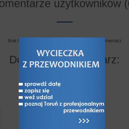
omentarze użytkowników (
Brak komentarzy. Bądź pierwszy - dodaj swój komentarz
Dodaj swój komentarz: