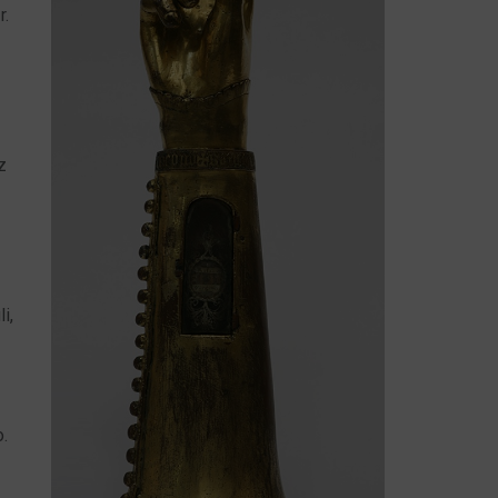
r.
z
i,
o.