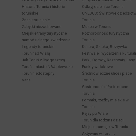
Historia Torunia i historie
Odkryj dzielnice Torunia
toruńskie
UNESCO: Światowe dziedzict
Znani torunianie
Torunia
Zabytki niezachowane
Muzea w Toruniu
Miejskie trasy turystyczne
Różnorodność turystyczna
samodzielnego zwiedzania
Torunia
Legendy toruńskie
Kultura, Sztuka, Rozrywka
Toruń nad Wisłą
Festiwale i wydarzenia kultural
Jak Toruń z Bydgoszczą
Parki, Ogrody, Rezerwaty, Lasy
Toruń - miasto NAJ-pierwsze
Punkty widokowe
Toruń niedostępny
Średniowieczne ulice i place
Varia
Torunia
Gastronomia i życie nocne
Torunia
Pomniki, rzeźby miejskie w
Toruniu
Rejsy po Wiśle
Toruń dla rodzin i dzieci
Miejsca pamięci w Toruniu
Aktywnie w Toruniu