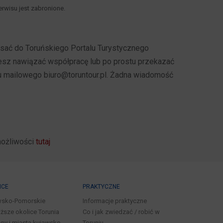
rwisu jest zabronione.
pisać do Toruńskiego Portalu Turystycznego
cesz nawiązać współpracę lub po prostu przekazać
u mailowego biuro@toruntour.pl. Żadna wiadomość
możliwości
tutaj
ICE
PRAKTYCZNE
wsko-Pomorskie
Informacje praktyczne
iższe okolice Torunia
Co i jak zwiedzać / robić w
ny i miasta kujawsko-
Toruniu