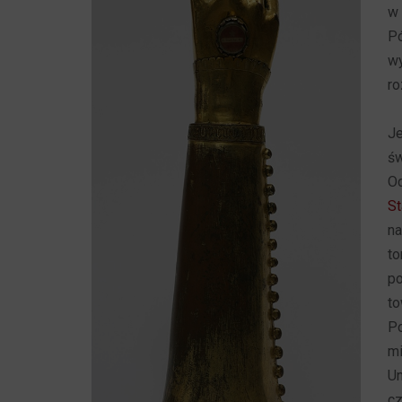
w
Pó
wy
ro
Je
św
Od
St
n
to
po
to
P
mi
Un
cz