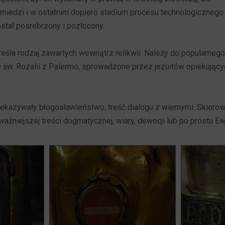
miedzi i w ostatnim dopiero stadium procesu technologicznego
stał posrebrzony i pozłocony.
reśla rodzaj zawartych wewnątrz relikwii. Należy do popularnego 
 św. Rozalii z Palermo, sprowadzone przez jezuitów opiekując
rzekazywały błogosławieństwo, treść dialogu z wiernymi. Skier
ażniejszej treści dogmatycznej, wiary, dewocji lub po prostu Ew