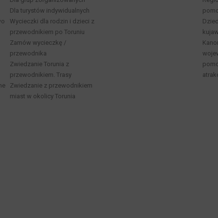
Dla turystów indywidualnych
pomo
wo
Wycieczki dla rodzin i dzieci z
Dzied
przewodnikiem po Toruniu
kuja
Zamów wycieczkę /
Kano
przewodnika
woje
Zwiedzanie Torunia z
pomor
przewodnikiem. Trasy
atrak
ne
Zwiedzanie z przewodnikiem
miast w okolicy Torunia