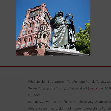
Właścicielem i operatorem Toruńskiego Portalu Turystycz
Serwis Turystyczny, Toruń, ul. Rabiańska 3 (
mapa
), tel. 66
kuj.-pom.
Materiały zawarte w Toruńskim Portalu Turystycznym www.to
objęte prawami autorskimi od momentu powstania Portalu