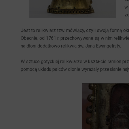
w 
zo
Jest to relikwiarz tzw. mówiący, czyli swoją formą ok
Obecnie, od 1761 r. przechowywane są w nim relikwie
na dłoni dodatkowo relikwia św. Jana Ewangelisty.
W sztuce gotyckiej relikwiarze w kształcie ramion p
pomocą układu palców dłonie wyrażały przesłanie najw