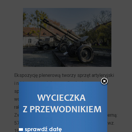
Ekspozycję plenerową tworzy sprzęt artyleryjski
i rakietowy, w wielu wypadkach eksponaty nie
spotykane w innych polskich muzeach
wojskowych, jak np. pełen komplet sprzętu
rakietowego czy 203 mm armata Pion.
Zwiedzający mogą poznać broń przeciwpancerną:
57 mm armatę wz. 1943 ZIS-2,76 mm armatę wz.
1942 ZIS-3, 85 mm armatę wz. 44 i 100 mm