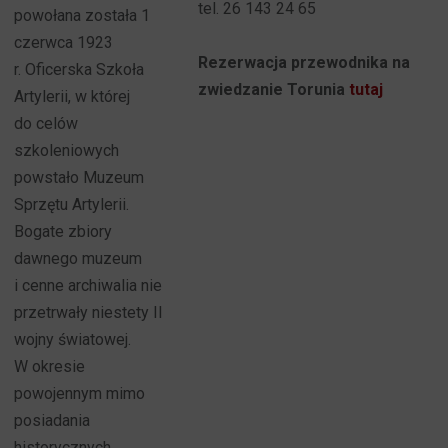
tel. 26 143 24 65
powołana została 1
czerwca 1923
Rezerwacja przewodnika na
r. Oficerska Szkoła
zwiedzanie Torunia
tutaj
Artylerii, w której
do celów
szkoleniowych
powstało Muzeum
Sprzętu Artylerii.
Bogate zbiory
dawnego muzeum
i cenne archiwalia nie
przetrwały niestety II
wojny światowej.
W okresie
powojennym mimo
posiadania
historycznych