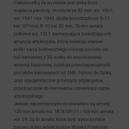
Ciekawostką na wystawie jest lekka broń
wsparcia piechoty: moździerze 82 mm. wz. 1937,
wz. 1941 i wz. 1943, działa bezodrzutowe B-11
kal. 107 mm, B-10 kal. 82 mm, 76 mm armata
pułkowa wz. 1927, zachwycająca zwiedzających
amunicja artyleryjska, której kolekcja stanowi
krótki zarys historycznego rozwoju pocisku od
kuli kamiennej z XV wieku do współczesnej
amunicji kasetowej, kolekcja przeciwpancernych
pocisków kierowanych od 3M6 Trzmiel do Spika,
oraz specjalistyczne przyrządy artyleryjskie,
przeznaczone do kierowania i obserwacji ognia
artyleryjskiego.
Jednak najcenniejszymi eksponatami są armaty:
120 mm armata wz. 1878/09/31 i 105 mm armata
wz. 29. Są to armaty, które były wykorzystane
bojowo przez artylerzystów Wojska Polskiego