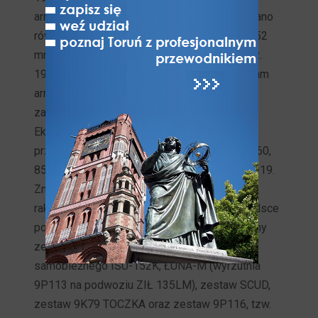
armatę polową wz. 1944 BS-3. Wyeksponowano
również działa polowe: haubico-armata kal. 152
mm wz. 1937 ML-20, haubica kal. 122 mm wz.
1938 M-30, haubicę 152 mm wz. 1943, 130 mm
armata polowa M-46. Na szczególną uwagę
zasługuje moździerz kal. 240 mm M-240.
Eksponowany jest również sprzęt artylerii
przeciwlotniczej w postaci: armaty 57 mm S-60,
85 mm wz. 1939 KS-12 i 100 mm armaty KS-19.
Znacząca część ekspozycji stanowi sprzęt
rakietowy. Muzeum Artylerii jako jedyne w Polsce
posiada komplet tego sprzętu. Są to: taktyczny
zestaw rakietowy R-11M na podwoziu działa
samobieżnego ISU-152K, ŁUNA-M (wyrzutnia
9P113 na podwoziu ZIŁ 135LM), zestaw SCUD,
zestaw 9K79 TOCZKA oraz zestaw 9P116, tzw.