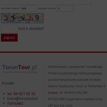
pozostało znaków:
napisałeś znaków:
kod z obrazka*
Właścicielem i operatorem Toruńskiego
Portalu Turystycznego funkcjonującego
pod domeną toruntour.pl jest Toruński
Kontakt
Serwis Turystyczny, Toruń, ul. Rabiańska 3
(
mapa
), tel. 66 00 61 352, NIP:
tel. 56 621 02 32
biuro@toruntour.pl
8791221083, Organizator turystyki nr rej.
formularz
247 woj. kuj.-pom.