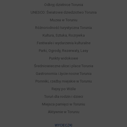
Odkryj dzielnice Torunia
UNESCO: Światowe dziedzictwo Torunia
Muzea w Toruniu
Różnorodność turystyczna Torunia
Kultura, Sztuka, Rozrywka
Festiwale i wydarzenia kulturalne
Parki, Ogrody, Rezerwaty, Lasy
Punkty widokowe
Średniowieczne ulice i place Torunia
Gastronomia i życie nocne Torunia
Pomniki, rzeźby miejskie w Toruniu
Rejsy po Wiśle
Toruń dla rodzin i dzieci
Miejsca pamięci w Toruniu
Aktywnie w Toruniu
WYCIECZKI