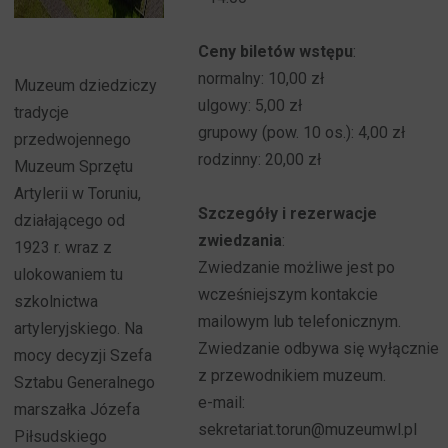
Ceny biletów wstępu
:
normalny: 10,00 zł
Muzeum dziedziczy
ulgowy: 5,00 zł
tradycje
grupowy (pow. 10 os.): 4,00 zł
przedwojennego
rodzinny: 20,00 zł
Muzeum Sprzętu
Artylerii w Toruniu,
Szczegóły i rezerwacje
działającego od
zwiedzania
:
1923 r. wraz z
Zwiedzanie możliwe jest po
ulokowaniem tu
wcześniejszym kontakcie
szkolnictwa
mailowym lub telefonicznym.
artyleryjskiego. Na
Zwiedzanie odbywa się wyłącznie
mocy decyzji Szefa
z przewodnikiem muzeum.
Sztabu Generalnego
e-mail:
marszałka Józefa
sekretariat.torun@muzeumwl.pl
Piłsudskiego