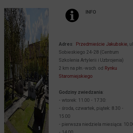
INFO
Adres
:
Przedmieście Jakubskie
, ul
Sobieskiego 24-28 (Centrum
Szkolenia Artylerii i Uzbrojenia)
2 km na płn.-wsch. od
Rynku
Staromiejskiego
Godziny zwiedzania
:
- wtorek: 11.00 - 17.30:
- środa, czwartek, piątek: 8.30 -
15.00
- pierwsza niedziela miesiąca: 10.
- 14.00