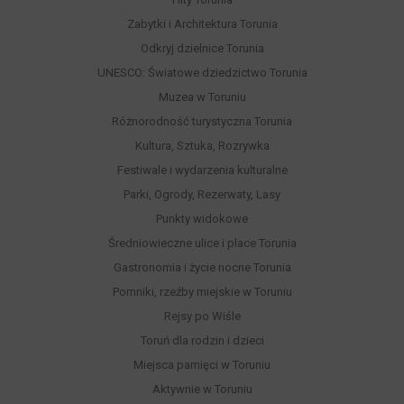
Zabytki i Architektura Torunia
Odkryj dzielnice Torunia
UNESCO: Światowe dziedzictwo Torunia
Muzea w Toruniu
Różnorodność turystyczna Torunia
Kultura, Sztuka, Rozrywka
Festiwale i wydarzenia kulturalne
Parki, Ogrody, Rezerwaty, Lasy
Punkty widokowe
Średniowieczne ulice i place Torunia
Gastronomia i życie nocne Torunia
Pomniki, rzeźby miejskie w Toruniu
Rejsy po Wiśle
Toruń dla rodzin i dzieci
Miejsca pamięci w Toruniu
Aktywnie w Toruniu