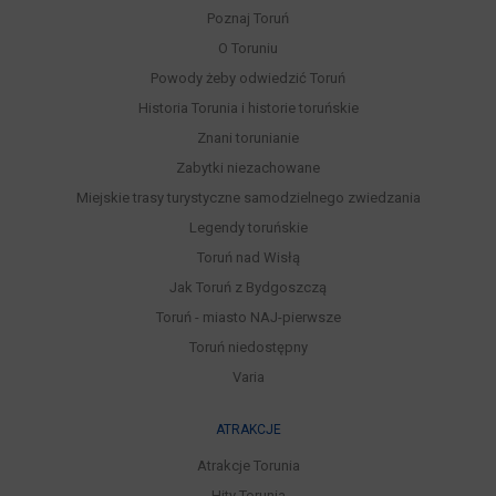
Poznaj Toruń
O Toruniu
Powody żeby odwiedzić Toruń
Historia Torunia i historie toruńskie
Znani torunianie
Zabytki niezachowane
Miejskie trasy turystyczne samodzielnego zwiedzania
Legendy toruńskie
Toruń nad Wisłą
Jak Toruń z Bydgoszczą
Toruń - miasto NAJ-pierwsze
Toruń niedostępny
Varia
ATRAKCJE
Atrakcje Torunia
Hity Torunia