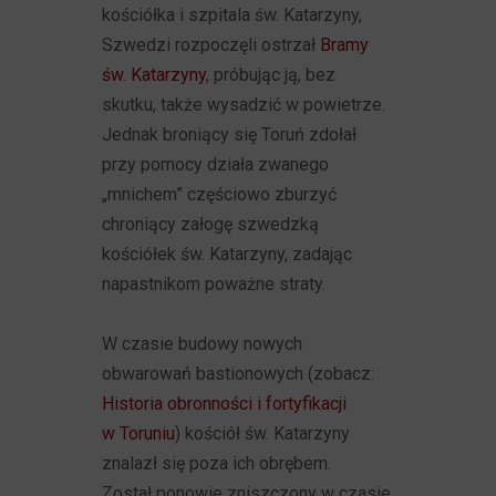
kościółka i szpitala św. Katarzyny,
Szwedzi rozpoczęli ostrzał
Bramy
św. Katarzyny
, próbując ją, bez
skutku, także wysadzić w powietrze.
Jednak broniący się Toruń zdołał
przy pomocy działa zwanego
„mnichem” częściowo zburzyć
chroniący załogę szwedzką
kościółek św. Katarzyny, zadając
napastnikom poważne straty.
W czasie budowy nowych
obwarowań bastionowych (zobacz:
Historia obronności i fortyfikacji
w Toruniu
) kościół św. Katarzyny
znalazł się poza ich obrębem.
Został ponowie zniszczony w czasie