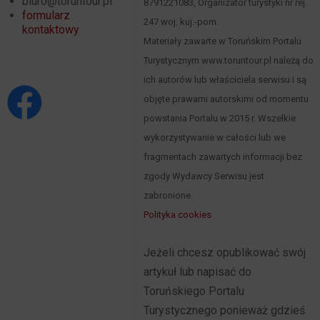
biuro@toruntour.pl
8791221083, Organizator turystyki nr rej.
formularz
247 woj. kuj.-pom.
kontaktowy
Materiały zawarte w Toruńskim Portalu
Turystycznym www.toruntour.pl należą do
ich autorów lub właściciela serwisu i są
objęte prawami autorskimi od momentu
powstania Portalu w 2015 r. Wszelkie
wykorzystywanie w całości lub we
fragmentach zawartych informacji bez
zgody Wydawcy Serwisu jest
zabronione.
Polityka cookies
Jeżeli chcesz opublikować swój
artykuł lub napisać do
Toruńskiego Portalu
Turystycznego ponieważ gdzieś