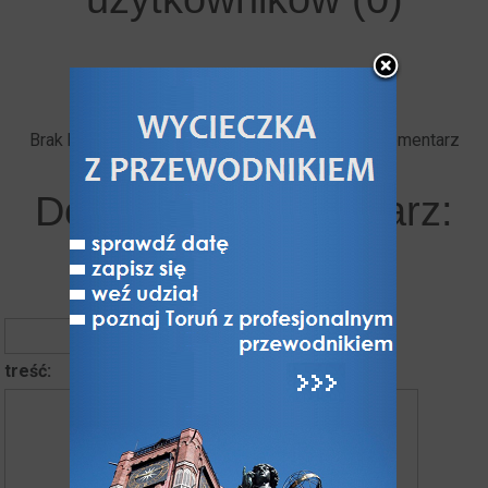
Brak komentarzy. Bądź pierwszy - dodaj swój komentarz
Dodaj swój komentarz:
autor komentarza
treść: