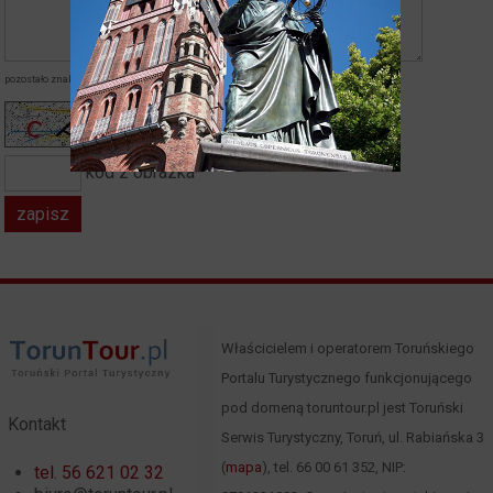
pozostało znaków:
napisałeś znaków:
kod z obrazka*
Właścicielem i operatorem Toruńskiego
Portalu Turystycznego funkcjonującego
pod domeną toruntour.pl jest Toruński
Kontakt
Serwis Turystyczny, Toruń, ul. Rabiańska 3
(
mapa
), tel. 66 00 61 352, NIP:
tel. 56 621 02 32