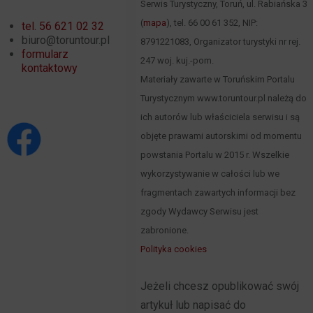
Serwis Turystyczny, Toruń, ul. Rabiańska 3
(
mapa
), tel. 66 00 61 352, NIP:
tel. 56 621 02 32
biuro@toruntour.pl
8791221083, Organizator turystyki nr rej.
formularz
247 woj. kuj.-pom.
kontaktowy
Materiały zawarte w Toruńskim Portalu
Turystycznym www.toruntour.pl należą do
ich autorów lub właściciela serwisu i są
objęte prawami autorskimi od momentu
powstania Portalu w 2015 r. Wszelkie
wykorzystywanie w całości lub we
fragmentach zawartych informacji bez
zgody Wydawcy Serwisu jest
zabronione.
Polityka cookies
Jeżeli chcesz opublikować swój
artykuł lub napisać do