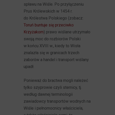
spławu na Wiśle. Po przyłączeniu
Prus Królewskich w 1454 r.
do Królestwa Polskiego (zobacz:
Toruń buntuje się przeciwko
Krzyżakom
) prawo wiślane utrzymało
swoją moc do rozbiorów Polski
w końcu XVIII w., kiedy to Wisła
znalazła się w granicach trzech
zaborów a handel i transport wiślany
upadł.
Ponieważ do bractwa mogli należeć
tylko szyprowie czyli sternicy, tj.
według dawnej terminologii
zawiadowcy transportów wodnych na
Wiśle i pełnomocnicy właściciela,