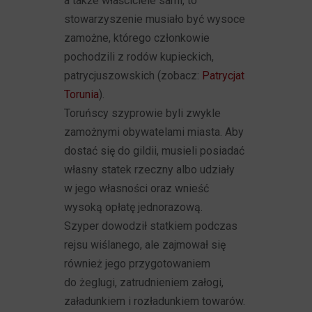
a także właściciele sami, to
stowarzyszenie musiało być wysoce
zamożne, którego członkowie
pochodzili z rodów kupieckich,
patrycjuszowskich (zobacz:
Patrycjat
Torunia
).
Toruńscy szyprowie byli zwykle
zamożnymi obywatelami miasta. Aby
dostać się do gildii, musieli posiadać
własny statek rzeczny albo udziały
w jego własności oraz wnieść
wysoką opłatę jednorazową.
Szyper dowodził statkiem podczas
rejsu wiślanego, ale zajmował się
również jego przygotowaniem
do żeglugi, zatrudnieniem załogi,
załadunkiem i rozładunkiem towarów.