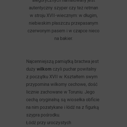
alegorycznych namalowany jest
autentyczny szyper czy też retman
w stroju XVII-wiecznym: w długim,
niebieskim płaszczu przepasanym
czerwonym pasem i w czapce nieco
na bakier.
Najcenniejszą pamiątką bractwa jest
duży
wilkom
czyli puchar powitalny
z początku XVII w. Kształtem swym
przypomina wilkomy cechowe, dość
licznie zachowane w Toruniu. Jego
cechą oryginalną są wiosełka obficie
na nim pozatykane i łódź na z figurką
szypra pośrodku.
Łódź przy uroczystych