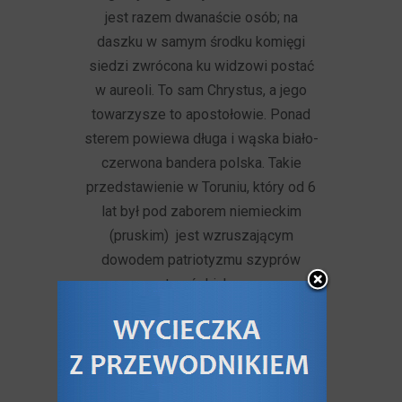
jest razem dwanaście osób; na
daszku w samym środku komięgi
siedzi zwrócona ku widzowi postać
w aureoli. To sam Chrystus, a jego
towarzysze to apostołowie. Ponad
sterem powiewa długa i wąska biało-
czerwona bandera polska. Takie
przedstawienie w Toruniu, który od 6
lat był pod zaborem niemieckim
(pruskim) jest wzruszającym
dowodem patriotyzmu szyprów
toruńskich.