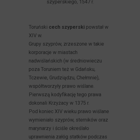
szyperskiego, 1547 r.
Toruński
cech szyperski
powstał w
XIV w.
Grupy szyprów, zrzeszone w takie
korporacje w miastach
nadwiślańskich (w średniowieczu
poza Toruniem też w Gdańsku,
Tczewie, Grudziądzu, Chełmnie),
współtworzyły prawo wiślane.
Pierwszą kodyfikację tego prawa
dokonali Krzyżacy w 1375 r.
Pod koniec XIV wieku prawo wiślane
wymieniało szyprów, sterników oraz
marynarzy i ściśle określało
uprawnienia załóg statków podczas