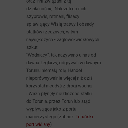
oraz inni związani z tą
działalnością. Należeli do nich
szyprowie, retmani, flisacy
spławiający Wisłą tratwy i obsady
statków rzecznych, w tym
największych - żaglowo-wiosłowych
szkut.
"Wodniacy”, tak nazywano u nas od
dawna żeglarzy, odgrywali w dawnym
Toruniu niemałą rolę. Handel
nieporównywalnie więcej niż dziś
korzystał niegdyś z drogi wodnej
i Wisłą płynęły niezliczone statki:
do Torunia, przez Toruń lub stąd
wypływające jako z portu
macierzystego (zobacz:
Toruński
port wiślany
).