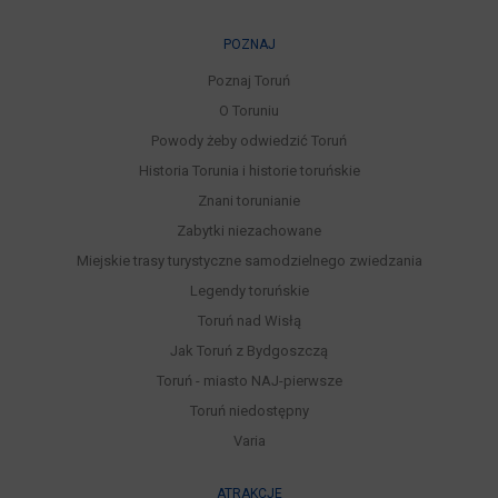
POZNAJ
Poznaj Toruń
O Toruniu
Powody żeby odwiedzić Toruń
Historia Torunia i historie toruńskie
Znani torunianie
Zabytki niezachowane
Miejskie trasy turystyczne samodzielnego zwiedzania
Legendy toruńskie
Toruń nad Wisłą
Jak Toruń z Bydgoszczą
Toruń - miasto NAJ-pierwsze
Toruń niedostępny
Varia
ATRAKCJE