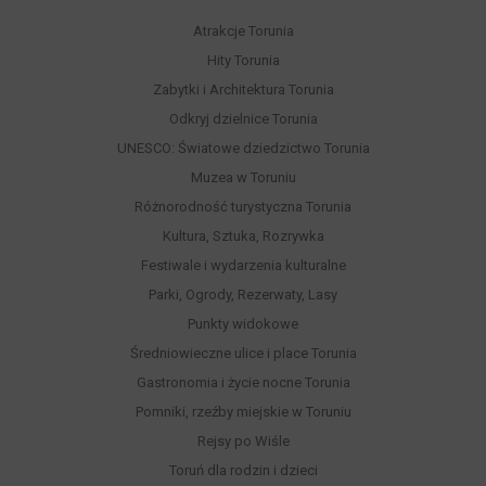
Atrakcje Torunia
Hity Torunia
Zabytki i Architektura Torunia
Odkryj dzielnice Torunia
UNESCO: Światowe dziedzictwo Torunia
Muzea w Toruniu
Różnorodność turystyczna Torunia
Kultura, Sztuka, Rozrywka
Festiwale i wydarzenia kulturalne
Parki, Ogrody, Rezerwaty, Lasy
Punkty widokowe
Średniowieczne ulice i place Torunia
Gastronomia i życie nocne Torunia
Pomniki, rzeźby miejskie w Toruniu
Rejsy po Wiśle
Toruń dla rodzin i dzieci