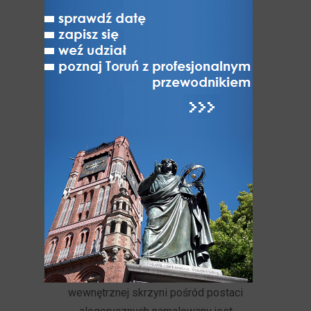
Z dawnych czasów, gdy członkowie
bractwa szyperskiego (które w XVII
stuleciu zwało się przejściowo
bractwem sternickim) zbierali się
także w celach
towarzyskich, zachowały się niektóre
pamiątki, które przypominają żywo
przedmioty będące w zwyczaju
cechowym. Jest to np.
skrzynia
cechowa
z 1670 r. o zamku
kunsztownie kutym, który otwiera się
za pomocą dwóch kluczy; po stronie
wewnętrznej skrzyni pośród postaci