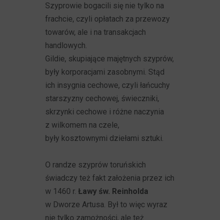
Szyprowie bogacili się nie tylko na
frachcie, czyli opłatach za przewozy
towarów, ale i na transakcjach
handlowych.
Gildie, skupiające majętnych szyprów,
były korporacjami zasobnymi. Stąd
ich insygnia cechowe, czyli łańcuchy
starszyzny cechowej, świeczniki,
skrzynki cechowe i różne naczynia
z wilkomem na czele,
były kosztownymi dziełami sztuki.
O randze szyprów toruńskich
świadczy też fakt założenia przez ich
w 1460 r.
Ławy św. Reinholda
w Dworze Artusa. Był to więc wyraz
nie tylko zamożności, ale też