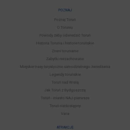
POZNAJ
Poznaj Toruń
O Toruniu
Powody żeby odwiedzić Toruń
Historia Torunia i historie toruńskie
Znani torunianie
Zabytki niezachowane
Miejskie trasy turystyczne samodzielnego zwiedzania
Legendy toruńskie
Toruń nad Wisłą
Jak Toruń z Bydgoszczą
Toruń - miasto NAJ-pierwsze
Toruń niedostępny
Varia
ATRAKCJE