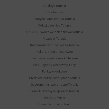
Atrakcje Torunia
Hity Torunia
Zabytki i Architektura Torunia
Odkryj dzielnice Torunia
UNESCO: Światowe dziedzictwo Torunia
Muzea w Toruniu
Różnorodność turystyczna Torunia
Kultura, Sztuka, Rozrywka
Festiwale i wydarzenia kulturalne
Parki, Ogrody, Rezerwaty, Lasy
Punkty widokowe
Średniowieczne ulice i place Torunia
Gastronomia i życie nocne Torunia
Pomniki, rzeźby miejskie w Toruniu
Rejsy po Wiśle
Toruń dla rodzin i dzieci