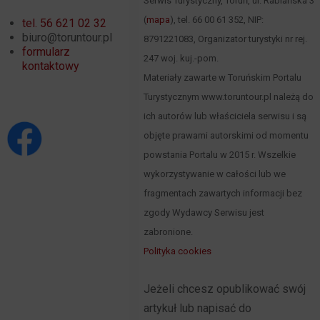
Serwis Turystyczny, Toruń, ul. Rabiańska 3
(
mapa
), tel. 66 00 61 352, NIP:
tel. 56 621 02 32
biuro@toruntour.pl
8791221083, Organizator turystyki nr rej.
formularz
247 woj. kuj.-pom.
kontaktowy
Materiały zawarte w Toruńskim Portalu
Turystycznym www.toruntour.pl należą do
ich autorów lub właściciela serwisu i są
objęte prawami autorskimi od momentu
powstania Portalu w 2015 r. Wszelkie
wykorzystywanie w całości lub we
fragmentach zawartych informacji bez
zgody Wydawcy Serwisu jest
zabronione.
Polityka cookies
Jeżeli chcesz opublikować swój
artykuł lub napisać do