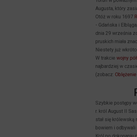
Toruń w poważnym s
Augusta, który zasi
Otóż w roku 1697
R
- Gdańska i Elbląga
dnia 29 września zo
pruskich miała zna
Niestety już wkrótc
W trakcie
wojny pół
najbardziej w czasi
(zobacz:
Oblężenie
Szybkie postępy w
r. król August II S
stał się królewską
bowiem i odbywali n
Król po dokonaniu 