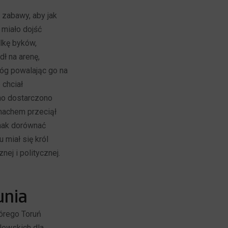
 zabawy, aby jak
 miało dojść
lkę byków,
ł na arenę,
óg powalając go na
 chciał
no dostarczono
machem przeciął
dnak dorównać
 miał się król
ej i politycznej.
unia
tórego Toruń
ólewskich dla