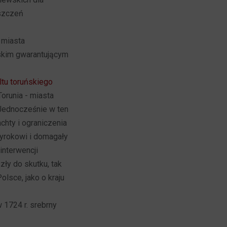
iszczeń
 miasta
skim gwarantującym
ltu toruńskiego
Torunia - miasta
 Jednocześnie w ten
chty i ograniczenia
wyrokowi i domagały
 interwencji
zły do skutku, tak
olsce, jako o kraju
 1724 r. srebrny