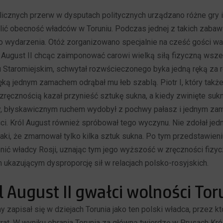
icznych przerw w dysputach politycznych urządzano różne gry i
ślić obecność władców w Toruniu. Podczas jednej z takich zabaw
 wydarzenia. Otóż zorganizowano specjalnie na cześć gości wa
l August II chcąc zaimponować carowi wielką siłą fizyczną wszed
 Staromiejskim, schwytał rozwścieczonego byka jedną ręką za r
ęką jednym zamachem odrąbał mu łeb szablą. Piotr I, który także
ęcznością kazał przynieść sztukę sukna, a kiedy zwinięte suk
ry, błyskawicznym ruchem wydobył z pochwy pałasz i jednym za
ci. Król August również spróbował tego wyczynu. Nie zdołał je
 taki, że zmarnował tylko kilka sztuk sukna. Po tym przedstawieniu
ić władcy Rosji, uznając tym jego wyższość w zręczności fizyczn
 ukazującym dysproporcję sił w relacjach polsko-rosyjskich.
l August II gwałci wolności Tor
y zapisał się w dziejach Torunia jako ten polski władca, przez k
trat. W wyniku obrania Torunia za główną twierdzę w Prusach Kr