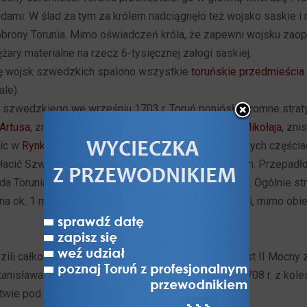
ami. W ślad za tym za królem nadciągnęło też wojsko saskie i
brony Torunia. Mimo oświadczeń króla, że zapewni wojsku zaopa
żary materialne na rzecz 6-tysięcznej załogi saskiej.
ię wojsk szwedzkich spalono wszystkie
toruńskie przedmieścia
le).
 szwedzkiego we wrześniu 1703 r. Toruń poniósł ogromne strat
Artusa
, zmombardowano
dominikański kościół św. Mikołaja
, zni
ic w
Rynku Staromiejskim
oraz wiele budowli w róznych częściac
płacić Szwedom jako odszkodowanie 500 tys. złotych. Przepad
da Torunia musiała prosić Radę Gdańska o pożyczkę. Ogólnie st
a ok. 1 mln. 473 tys. 418 złp. Sumy tej nikt Toruniowi, mimo obiet
ili całkowitym podbojem elektoratu Saksonii, August II Mocny z
Stanisława Leszczyńskiego we wrześniu 1706 r. W 1708 r. z kole
itwie pod Połtawą 8 lipca.