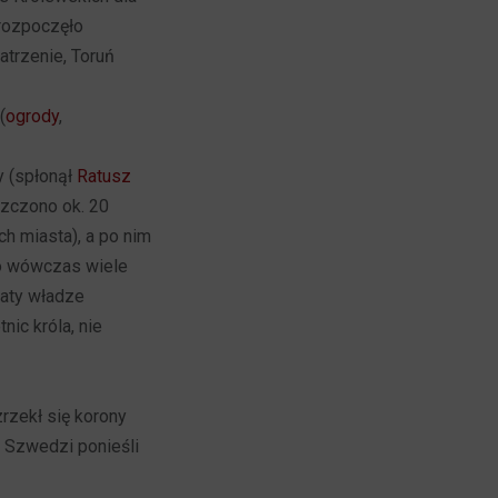
 rozpoczęło
trzenie, Toruń
(
ogrody
,
y (spłonął
Ratusz
szczono ok. 20
h miasta), a po nim
ło wówczas wiele
raty władze
nic króla, nie
rzekł się korony
i Szwedzi ponieśli