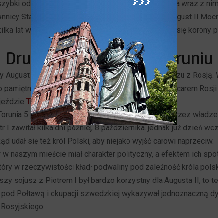
zybki odwrót również z terenów Rzeczypospolitej, a wraz z nim
nnicy Stanisława Leszczyńskiego. W tej sytuacji August II Mocn
kilka lat wcześniej w uroiczystym ślubowaniu zrzekł się korony po
Druga wizyta króla w Toruniu
August II rozpoczął od zawartego w Toruniu sojuszu z Rosją.
o pamiętnego spotkania króla Augusta II Mocnego z carem Rosji 
ajeździe
Trzy Korony
w Rynku Staromiejskim.
Torunia 5 października 1709 roku owacyjnie witany przez władze
r I zawitał kilka dni później, 8 października, jednak już dzień wc
kąd udał się też król Polski, aby niejako wyjść carowi naprzeciw.
w naszym mieście miał charakter polityczny, a efektem ich spo
który w rzeczywistości kładł podwaliny pod zależność króla polsk
zy sojusz z Piotrem I był bardzo korzystny dla Augusta II, to te
e pod Połtawą i okupacji szwedzkiej wykazywał jednoznaczną dys
 Rosyjskiego.