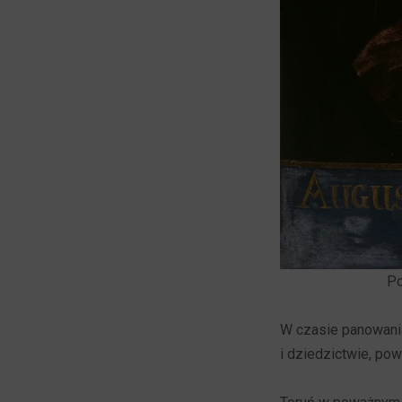
Po
W czasie panowania
i dziedzictwie, po