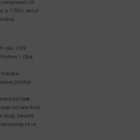
i emigrowali ich
y w 1709 r. wrócił
lskiej.
 W roku 1709
Piotrem I. Obaj
 miejskie
ześniej przybył
tkania był
tzw.
iego od cara Rosji.
n drugi, zawarty
proporcję sił na