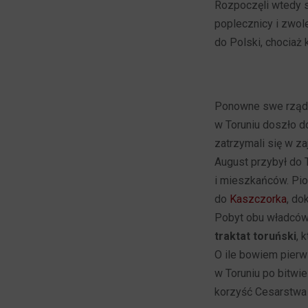
Rozpoczęli wtedy s
poplecznicy i zwole
do Polski, chociaż 
Ponowne swe rządy 
w Toruniu doszło d
zatrzymali się w z
August przybył do 
i mieszkańców. Piot
do
Kaszczorka
, do
Pobyt obu władców 
traktat toruński
, 
O ile bowiem pierws
w Toruniu po bitwi
korzyść Cesarstwa