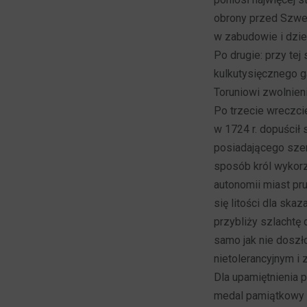
obrony przed Szwed
w zabudowie i dzie
Po drugie: przy te
kulkutysięcznego 
Toruniowi zwolnien
Po trzecie wreczci
w 1724 r. dopuścił 
posiadającego szer
sposób król wykorzy
autonomii miast pr
się litości dla skaz
przybliży szlachtę 
samo jak nie doszło
nietolerancyjnym i
Dla upamiętnienia 
medal pamiątkowy o