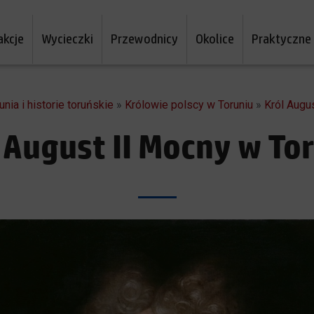
akcje
Wycieczki
Przewodnicy
Okolice
Praktyczne
unia i historie toruńskie
»
Królowie polscy w Toruniu
»
Król Augu
 August II Mocny w To