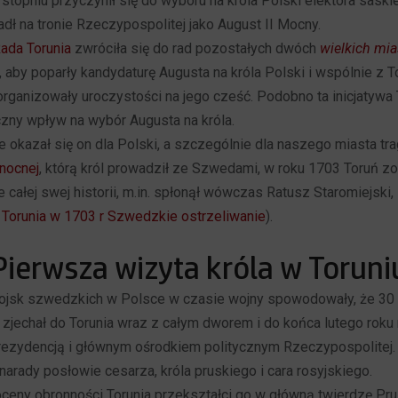
topniu przyczynił się do wyboru na króla Polski elektora saski
adł na tronie Rzeczypospolitej jako August II Mocny.
ada Torunia
zwróciła się do rad pozostałych dwóch
wielkich mia
, aby poparły kandydaturę Augusta na króla Polski i wspólnie z 
rganizowały uroczystości na jego cześć. Podobno ta inicjatywa T
czny wpływ na wybór Augusta na króla.
e okazał się on dla Polski, a szczególnie dla naszego miasta tra
nocnej
, którą król prowadził ze Szwedami, w roku 1703 Toruń z
e całej swej historii, m.in. spłonął wówczas Ratusz Staromiejski
 Torunia w 1703 r Szwedzkie ostrzeliwanie
).
Pierwsza wizyta króla w Toruni
ojsk szwedzkich w Polsce w czasie wojny spowodowały, że 30 
as zjechał do Torunia wraz z całym dworem i do końca lutego rok
 rezydencją i głównym ośrodkiem politycznym Rzeczypospolitej.
arady posłowie cesarza, króla pruskiego i cara rosyjskiego.
oceny obronności Torunia przekształci go w główną twierdzę Pru