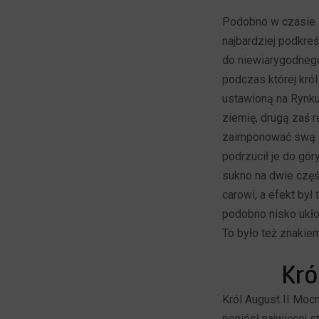
Podobno w czasie l
najbardziej podkre
do niewiarygodnego
podczas której kró
ustawioną na Rynku
ziemię, drugą zaś r
zaimponować swą zr
podrzucił je do gó
sukno na dwie częś
carowi, a efekt był
podobno nisko ukłon
To było też znakiem
Kró
Król August II Mocn
poniósł najwięcej s