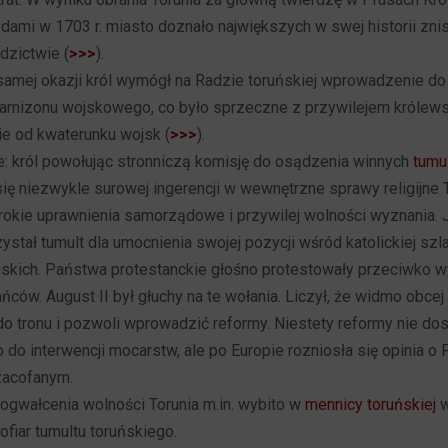
ami w 1703 r. miasto doznało największych w swej historii zn
dzictwie (
>>>
).
j samej okazji król wymógł na Radzie toruńskiej wprowadzenie do
garnizonu wojskowego, co było sprzeczne z przywilejem królew
ie od kwaterunku wojsk (
>>>
).
e: król powołując stronniczą komisję do osądzenia winnych
tumu
się niezwykle surowej ingerencji w wewnętrzne sprawy religijne 
okie uprawnienia samorządowe i przywilej wolności wyznania.
stał tumult dla umocnienia swojej pozycji wśród katolickiej szla
uskich. Państwa protestanckie głośno protestowały przeciwko 
ańców. August II był głuchy na te wołania. Liczył, że widmo obcej
do tronu i pozwoli wprowadzić reformy. Niestety reformy nie dos
 do interwencji mocarstw, ale po Europie rozniosła się opinia o P
 zacofanym.
pogwałcenia wolności Torunia m.in. wybito w
mennicy toruńskiej
w
fiar tumultu toruńskiego.