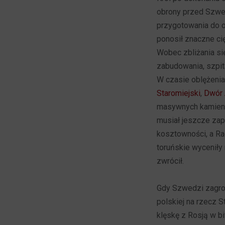
obrony przed Szwed
przygotowania do o
ponosił znaczne cię
Wobec zbliżania s
zabudowania, szpita
W czasie oblężenia
Staromiejski
,
Dwór 
masywnych kamien
musiał jeszcze za
kosztowności, a Ra
toruńskie wyceniły n
zwrócił.
Gdy Szwedzi zagroz
polskiej na rzecz 
klęskę z Rosją w b