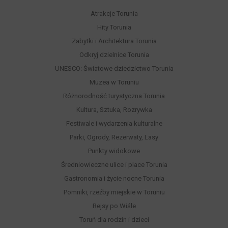
Atrakcje Torunia
Hity Torunia
Zabytki i Architektura Torunia
Odkryj dzielnice Torunia
UNESCO: Światowe dziedzictwo Torunia
Muzea w Toruniu
Różnorodność turystyczna Torunia
Kultura, Sztuka, Rozrywka
Festiwale i wydarzenia kulturalne
Parki, Ogrody, Rezerwaty, Lasy
Punkty widokowe
Średniowieczne ulice i place Torunia
Gastronomia i życie nocne Torunia
Pomniki, rzeźby miejskie w Toruniu
Rejsy po Wiśle
Toruń dla rodzin i dzieci