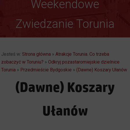
Gotyk ponad głową
Weekendowe
Zwiedzanie Torunia
Jesteś w:
Strona główna
»
Atrakcje Torunia. Co trzeba
zobaczyć w Toruniu?
»
Odkryj pozastaromiejskie dzielnice
Torunia
»
Przedmieście Bydgoskie
»
(Dawne) Koszary Ułanów
(Dawne) Koszary
Ułanów