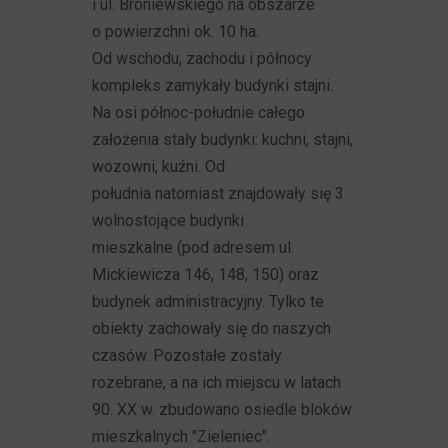
i ul. Broniewskiego na obszarze
o powierzchni ok. 10 ha.
Od wschodu, zachodu i północy
kompleks zamykały budynki stajni.
Na osi północ-południe całego
założenia stały budynki: kuchni, stajni,
wozowni, kuźni. Od
południa natomiast znajdowały się 3
wolnostojące budynki
mieszkalne (pod adresem ul.
Mickiewicza 146, 148, 150) oraz
budynek administracyjny. Tylko te
obiekty zachowały się do naszych
czasów. Pozostałe zostały
rozebrane, a na ich miejscu w latach
90. XX w. zbudowano osiedle bloków
mieszkalnych "Zieleniec".