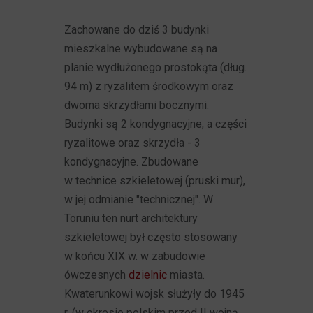
Zachowane do dziś 3 budynki
mieszkalne wybudowane są na
planie wydłużonego prostokąta (dług.
94 m) z ryzalitem środkowym oraz
dwoma skrzydłami bocznymi.
Budynki są 2 kondygnacyjne, a części
ryzalitowe oraz skrzydła - 3
kondygnacyjne. Zbudowane
w technice szkieletowej (pruski mur),
w jej odmianie "technicznej". W
Toruniu ten nurt architektury
szkieletowej był często stosowany
w końcu XIX w. w zabudowie
ówczesnych
dzielnic
miasta.
Kwaterunkowi wojsk służyły do 1945
r. (w okresie polskim przed II wojną