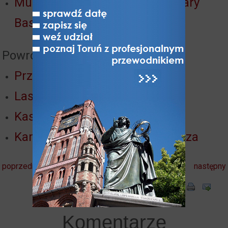
Muzeum Twierdzy Toruń (koszary
Bastionu Odcinkowego)
Powrót do:
Przedmieście Bydgoskie
Lasek Ułański
Kasyno wojskowe ułanów
Kamienice i domy ul. Mickiewicza
poprzedni
następny
Komentarze