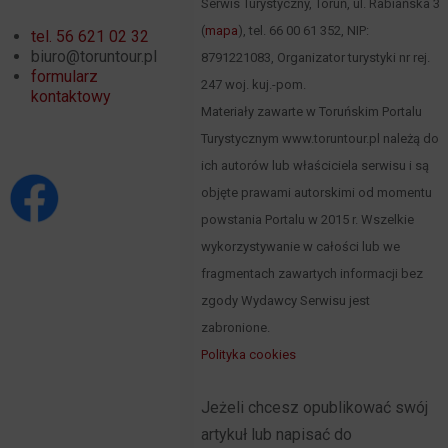
Serwis Turystyczny, Toruń, ul. Rabiańska 3
(
mapa
), tel. 66 00 61 352, NIP:
tel. 56 621 02 32
biuro@toruntour.pl
8791221083, Organizator turystyki nr rej.
formularz
247 woj. kuj.-pom.
kontaktowy
Materiały zawarte w Toruńskim Portalu
Turystycznym www.toruntour.pl należą do
ich autorów lub właściciela serwisu i są
objęte prawami autorskimi od momentu
powstania Portalu w 2015 r. Wszelkie
wykorzystywanie w całości lub we
fragmentach zawartych informacji bez
zgody Wydawcy Serwisu jest
zabronione.
Polityka cookies
Jeżeli chcesz opublikować swój
artykuł lub napisać do