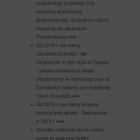
toruńskiego przykładu XIX-
wiecznej architektury
przemysłowej - budynków rzeźni
miejskiej na Jakubskim
Przedmieściu
>>>
Od 2014 r. nie mamy
socrealistycznych - tak
nielicznych w tym stylu w Toruniu
- płaskorzeźbionych detali
zdobniczych w kamienicy przy ul.
Szerokiej 6 (dawny dom handlowy
"Dom Dziecka")
>>>
Od 2019 r. nie mamy kolejnej
historycznej apteki - Radzieckiej
z 1623 r.
>>>
Od kilku ostatnich lat nie mamy
coraz to większej liczby