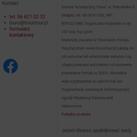
Kontakt
Serwis Turystyczny, Toruń, ul. Rabiańska 3
(
mapa
), tel. 66 00 61 352, NIP:
tel. 56 621 02 32
biuro@toruntour.pl
8791221083, Organizator turystyki nr rej.
formularz
247 woj. kuj.-pom.
kontaktowy
Materiały zawarte w Toruńskim Portalu
Turystycznym www.toruntour.pl należą do
ich autorów lub właściciela serwisu i są
objęte prawami autorskimi od momentu
powstania Portalu w 2015 r. Wszelkie
wykorzystywanie w całości lub we
fragmentach zawartych informacji bez
zgody Wydawcy Serwisu jest
zabronione.
Polityka cookies
Jeżeli chcesz opublikować swój