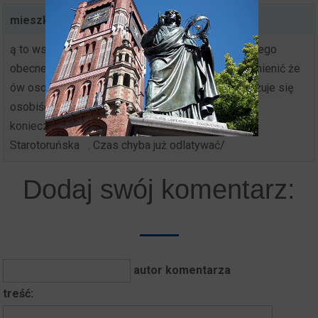
mieszkaniec torunia
,
2021-04-25 09:52:01
ą to wszystko za czasów miłościwie nam panującego
obecnego prezydenta miasta
. trzeba jednak nadmienić że
ów osobnik bez reszty i cienia zażenowania angażuje się
osobiście w jedynie słuszne przedsięwzięcia nie
koniecznie
, o wartości historycznej
. Patrz ulica
Starotoruńska
. Czas chyba już odlatywać/
Dodaj swój komentarz:
autor komentarza
treść: