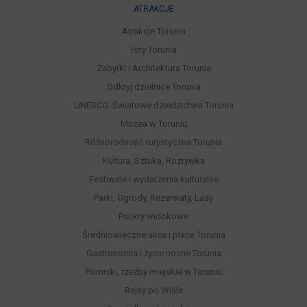
ATRAKCJE
Atrakcje Torunia
Hity Torunia
Zabytki i Architektura Torunia
Odkryj dzielnice Torunia
UNESCO: Światowe dziedzictwo Torunia
Muzea w Toruniu
Różnorodność turystyczna Torunia
Kultura, Sztuka, Rozrywka
Festiwale i wydarzenia kulturalne
Parki, Ogrody, Rezerwaty, Lasy
Punkty widokowe
Średniowieczne ulice i place Torunia
Gastronomia i życie nocne Torunia
Pomniki, rzeźby miejskie w Toruniu
Rejsy po Wiśle