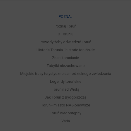
POZNAJ
Poznaj Toruń
O Toruniu
Powody żeby odwiedzić Toruń
Historia Torunia i historie toruńskie
Znani torunianie
Zabytki niezachowane
Miejskie trasy turystyczne samodzielnego zwiedzania
Legendy toruńskie
Toruń nad Wisłą
Jak Toruń z Bydgoszczą
Toruń - miasto NAJ-pierwsze
Toruń niedostępny
Varia