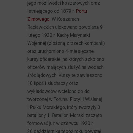
jego możliwości koszarowych oraz
istniejącego od 1879 r.
Portu
Zimowego
. W Koszarach
Racławickich ulokowano powołaną 9
lutego 1920 r. Kadrę Marynarki
Wojennej (złożoną z trzech kompanii)
oraz uruchomiono 4-miesięczne
kursy oficerskie, na których szkolono
oficerów mających służyć na wodach
śródlądowych. Kursy te zawieszono
10 lipca i słuchaczy oraz
wykładowców wcielono do do
tworzonej w Toruniu Flotylli Wiślanej
i Pułku Morskiego, który tworzyły 3
bataliony. II Batalion Morski zaczęto
formować już w czerwcu 1920 r.
26 października tegoż roku powstał