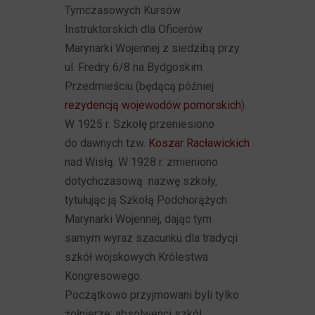
Tymczasowych Kursów
Instruktorskich dla Oficerów
Marynarki Wojennej z siedzibą przy
ul. Fredry 6/8 na Bydgoskim
Przedmieściu (będącą później
rezydencją wojewodów pomorskich
).
W 1925 r. Szkołę przeniesiono
do dawnych tzw.
Koszar Racławickich
nad Wisłą. W 1928 r. zmieniono
dotychczasową nazwę szkoły,
tytułując ją Szkołą Podchorążych
Marynarki Wojennej, dając tym
samym wyraz szacunku dla tradycji
szkół wojskowych Królestwa
Kongresowego.
Początkowo przyjmowani byli tylko
żołnierze: absolwenci szkół