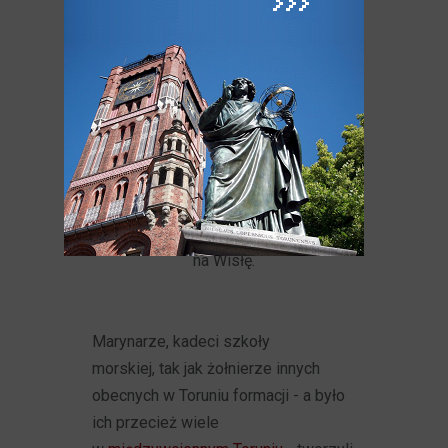
W centralnym punkcie skweru
znajduje się potężna mina morska
kontaktowa wz. 08/39 (bez wózka),
która jest darem marynarzy ORP
"Toruń". Skwer jest nie tylko
miejscem przypominającym o historii,
to również świetne miejsce
do odpoczynku, relaksu nad
Bulwarem Filadelfijskim
z widokiem
na Wisłę.
Marynarze, kadeci szkoły
morskiej, tak jak żołnierze innych
obecnych w Toruniu formacji - a było
ich przecież wiele