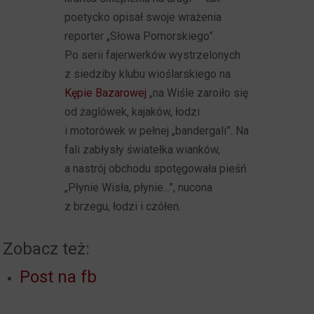
poetycko opisał swoje wrażenia
reporter „Słowa Pomorskiego”.
Po serii fajerwerków wystrzelonych
z siedziby klubu wioślarskiego na
Kępie Bazarowej
„na Wiśle zaroiło się
od żaglówek, kajaków, łodzi
i motorówek w pełnej „bandergali”. Na
fali zabłysły światełka wianków,
a nastrój obchodu spotęgowała pieśń
„Płynie Wisła, płynie...”, nucona
z brzegu, łodzi i czółen.
Zobacz też:
Post na fb