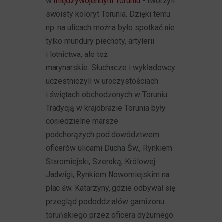
w
międzywojennym Toruniu
- tworzyli
swoisty koloryt Torunia. Dzięki temu
np. na ulicach można było spotkać nie
tylko mundury piechoty, artylerii
i lotnictwa, ale też
marynarskie. Słuchacze i wykładowcy
uczestniczyli w uroczystościach
i świętach obchodzonych w Toruniu.
Tradycją w krajobrazie Torunia były
coniedzielne marsze
podchorążych pod dowództwem
oficerów ulicami Ducha Św., Rynkiem
Staromiejski, Szeroką, Królowej
Jadwigi, Rynkiem Nowomiejskim na
plac św. Katarzyny, gdzie odbywał się
przegląd pododdziałów garnizonu
toruńskiego przez oficera dyżurnego.