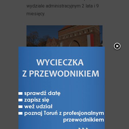
wydziale administracyjnym 2 lata i 9
miesięcy.
W listopadzie 2012 r. niewielkiemu
placowi przed
Bramą Ducha św.
,
w sąsiedztwie dawnej siedziby
Oficerskiej Szkoły Marynarki
Wojennej nadano nazwę
upamiętniającą istnienie w Toruniu tej
uczelni.