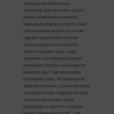
taneczną dla publiczności.
Ostatniego dnia obchodów ulicami
miasta szedł barwny korowód.
Największa atrakcja programu miała
miejsce jednak dopiero po zmroku:
najpierw zgromadzeni na łasze
wiślanej wojskowi pirotechnicy
odpalili sztuczne ognie i „nad
sylwetami starodawnych budowli
toruńskich rozpyliły się pióropusze
barwnych skier. Ogniste zygzaki
rozświetliły niebo. Na firmamencie
zabłysły czerwone i zielone gwiazdy,
a potężne komety ciągnące za sobą
szerokie, błyszczące ogony
przebiegały z szumem z jednego
krańca sklepienia na drugi” - tak