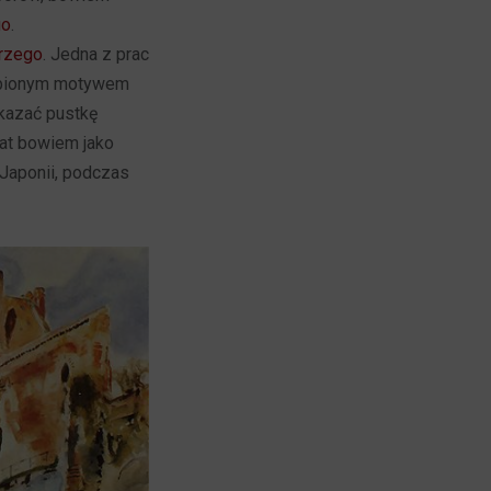
go
.
erzego
. Jedna z prac
lubionym motywem
ukazać pustkę
łat bowiem jako
 Japonii, podczas