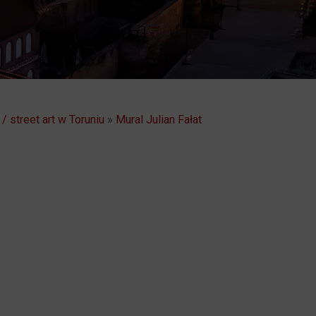
/ street art w Toruniu
»
Mural Julian Fałat