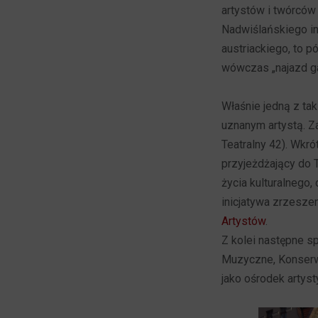
artystów i twórców
Nadwiślańskiego in
austriackiego, to p
wówczas „najazd gal
Właśnie jedną z taki
uznanym artystą. Z
Teatralny 42). Wkró
przyjeżdżający do To
życia kulturalnego,
inicjatywa zrzeszen
Artystów
.
Z kolei następne s
Muzyczne, Konserwa
jako ośrodek artyst