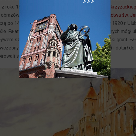
a z roku 1890 ukazująca Dansker
toruńskiego zamku krzyżackie
razów, jakie malował Fałat w Toruniu był
Dwór Bractwa św. J
zą po 140 latach procesję Bożego Ciała w Toruniu w 1920 r. U
iśle. Fałat lubił malować szerokie przestrzenie, w których mógł 
ływem sztuki japońskiej przeniesionej na nadwiślański grunt. Fa
ówczesny artysta odbył podróż dookoła świata (1885) i dotarł do
pirowali się tym krajem na podstawie innych dzieł.