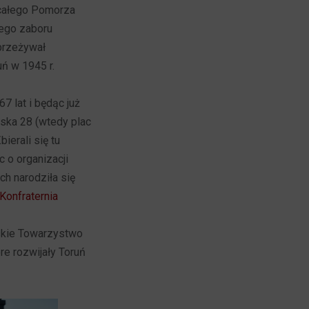
 całego Pomorza
nego zaboru
 przeżywał
uń w 1945 r.
67 lat i będąc już
ska 28 (wtedy plac
ierali się tu
c o organizacji
ch narodziła się
Konfraternia
rskie Towarzystwo
e rozwijały Toruń