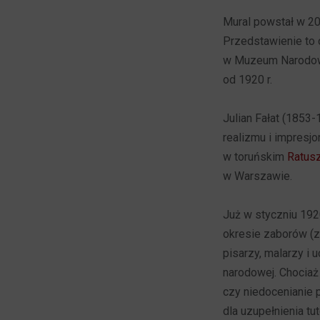
Mural powstał w 20
Przedstawienie to o
w Muzeum Narodowym
od 1920 r.
Julian Fałat (1853
realizmu i impres
w toruńskim
Ratusz
w Warszawie.
Już w styczniu 192
okresie zaborów (
pisarzy, malarzy i 
narodowej. Chociaż 
czy niedocenianie 
dla uzupełnienia tu