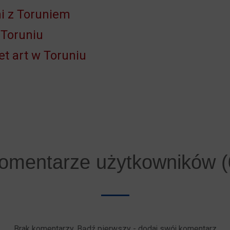
ni z Toruniem
 Toruniu
et art w Toruniu
omentarze użytkowników (
Brak komentarzy. Bądź pierwszy - dodaj swój komentarz