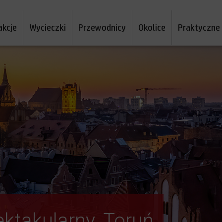
akcje
Wycieczki
Przewodnicy
Okolice
Praktyczne
ektakularny. Toruń
wą