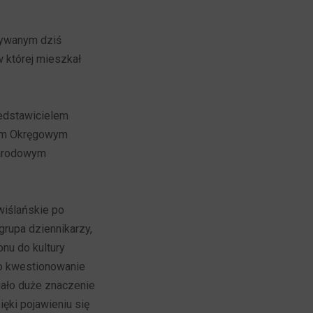
owywanym dziś
 której mieszkał
zedstawicielem
eum Okręgowym
Narodowym
iślańskie po
grupa dziennikarzy,
onu do kultury
ako kwestionowanie
iało duże znaczenie
ęki pojawieniu się