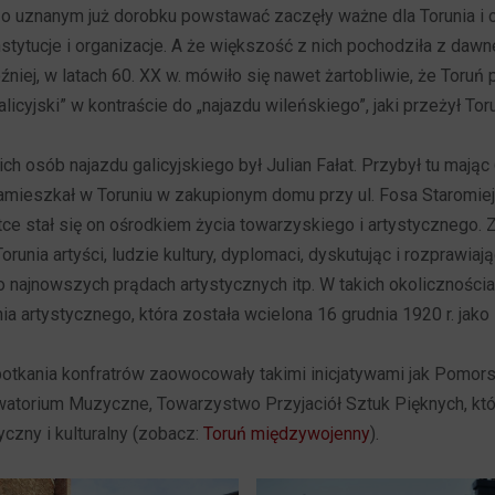
 o uznanym już dorobku powstawać zaczęły ważne dla Torunia i
stytucje i organizacje. A że większość z nich pochodziła z daw
óźniej, w latach 60. XX w. mówiło się nawet żartobliwie, że Toruń
icyjski” w kontraście do „najazdu wileńskiego”, jaki przeżył Tor
ch osób najazdu galicyjskiego był Julian Fałat. Przybył tu mając 
amieszkał w Toruniu w zakupionym domu przy ul. Fosa Staromiej
tce stał się on ośrodkiem życia towarzyskiego i artystycznego. Zb
runia artyści, ludzie kultury, dyplomaci, dyskutując i rozprawiają
 o najnowszych prądach artystycznych itp. W takich okolicznościa
ia artystycznego, która została wcielona 16 grudnia 1920 r. jako
potkania konfratrów zaowocowały takimi inicjatywami jak Pomo
torium Muzyczne, Towarzystwo Przyjaciół Sztuk Pięknych, któr
yczny i kulturalny (zobacz:
Toruń międzywojenny
).