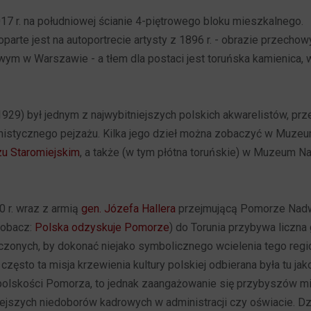
17 r. na południowej ścianie 4-piętrowego bloku mieszkalnego.
parte jest na autoportrecie artysty z 1896 r. - obrazie przech
 w Warszawie - a tłem dla postaci jest toruńska kamienica, w
-1929) był jednym z najwybitniejszych polskich akwarelistów, pr
jonistycznego pejzażu. Kilka jego dzieł można zobaczyć w Muz
u Staromiejskim
, a także (w tym płótna toruńskie) w Muzeum 
0 r. wraz z armią
gen. Józefa Hallera
przejmującą Pomorze Nadw
zobacz:
Polska odzyskuje Pomorze
) do Torunia przybywa liczna 
uczonych, by dokonać niejako symbolicznego wcielenia tego regi
często ta misja krzewienia kultury polskiej odbierana była tu j
polskości Pomorza, to jednak zaangażowanie się przybyszów m
tejszych niedoborów kadrowych w administracji czy oświacie. Dzi