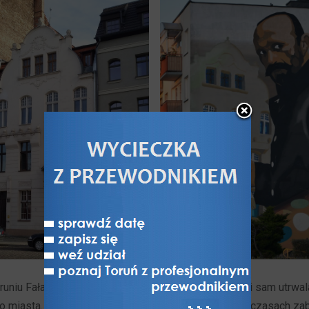
runiu Fałat nie tylko ożywił środowisko twórcze, ale i sam utrwala
ego miasta. Wprawdzie był tu już wcześnej, jeszcze w czasach z