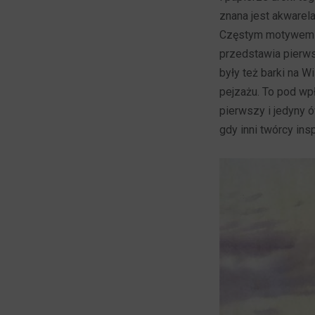
znana jest akwarel
Częstym motywem ob
przedstawia pierws
były też barki na W
pejzażu. To pod wp
pierwszy i jedyny 
gdy inni twórcy ins