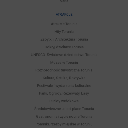
Varia
ATRAKCJE
Atrakcje Torunia
Hity Torunia
Zabytki i Architektura Torunia
Odkryj dzielnice Torunia
UNESCO: Światowe dziedzictwo Torunia
Muzea w Toruniu
Różnorodność turystyczna Torunia
Kultura, Sztuka, Rozrywka
Festiwale i wydarzenia kulturalne
Parki, Ogrody, Rezerwaty, Lasy
Punkty widokowe
Średniowieczne ulice i place Torunia
Gastronomia i życie nocne Torunia
Pomniki, rzeźby miejskie w Toruniu