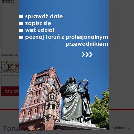
treść:
pozostało znaków:
napisałeś znaków:
kod z obrazka*
Właścicielem i operatorem Toruńskiego