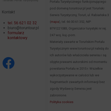
Portalu Turystycznego funkcjonującego
pod domeną toruntour.pl jest Toruński
Kontakt
Serwis Turystyczny, Toruń, ul. Rabiańska 3
(
mapa
), tel. 66 00 61 352, NIP:
tel. 56 621 02 32
biuro@toruntour.pl
8791221083, Organizator turystyki nr rej.
formularz
247 woj. kuj.-pom.
kontaktowy
Materiały zawarte w Toruńskim Portalu
Turystycznym www.toruntour.pl należą do
ich autorów lub właściciela serwisu i są
objęte prawami autorskimi od momentu
powstania Portalu w 2015 r. Wszelkie
wykorzystywanie w całości lub we
fragmentach zawartych informacji bez
zgody Wydawcy Serwisu jest
zabronione.
Polityka cookies