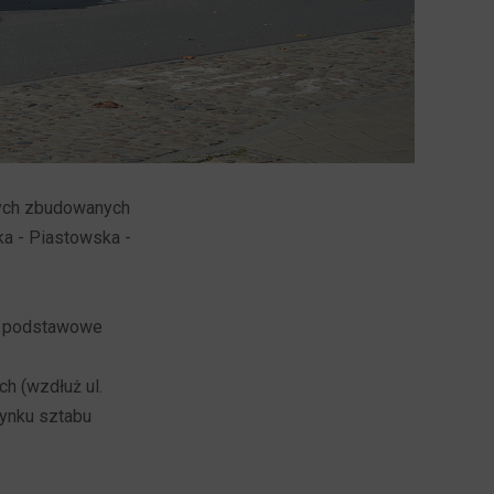
ych zbudowanych
ka - Piastowska -
om podstawowe
h (wzdłuż ul.
dynku sztabu