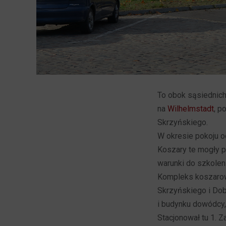
To obok sąsiednic
na
Wilhelmstadt
, p
Skrzyńskiego.
W okresie pokoju o
Koszary te mogły p
warunki do szkolen
Kompleks koszarow
Skrzyńskiego i Dobr
i budynku dowódcy,
Stacjonował tu 1. Z