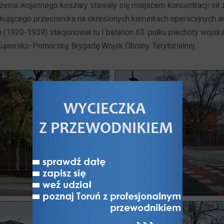
enia wojennego koszary stawały się miejscem koncentracji sił 
kującego przeciwnika na określonych kierunkach operacyjnych ar
(1920-1939) stacjonował tu I batalion 63. pułku piechoty wojsk
Kujawsko-Pomorską Brygadę Wojsk Obrony Terytorialnej.