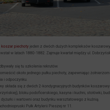
h
koszar piechoty
jeden z dwóch dużych kompleksów koszarow
owstał w latach 1880-1882. Zajmuje kwartał między ul. Dobrzyńs
dbywały się tu szkolenia rekrutów.
omieścić około jednego pułku piechoty, zapewniając żołnierz
ia i odpoczynku.
y składa się z dwóch 2-kondygnacyjnych budynków koszarowyc
zyńskiej), bloku podoficerskiego, kasyna i kuchni, stołówki, bu
 dyżurki i wartowni oraz budynku warsztatowego z kuźnią.
achodniopruski Pułk Artylerii Pieszej nr 11.