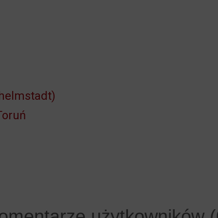
lhelmstadt)
Toruń
omentarze użytkowników (