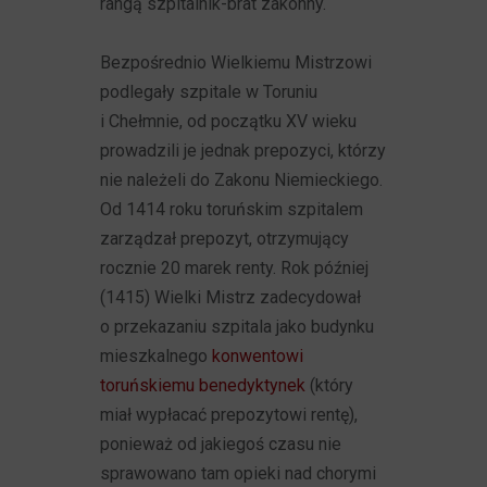
rangą szpitalnik-brat zakonny.
Bezpośrednio Wielkiemu Mistrzowi
podlegały szpitale w Toruniu
i Chełmnie, od początku XV wieku
prowadzili je jednak prepozyci, którzy
nie należeli do Zakonu Niemieckiego.
Od 1414 roku toruńskim szpitalem
zarządzał prepozyt, otrzymujący
rocznie 20 marek renty. Rok później
(1415) Wielki Mistrz zadecydował
o przekazaniu szpitala jako budynku
mieszkalnego
konwentowi
toruńskiemu benedyktynek
(który
miał wypłacać prepozytowi rentę),
ponieważ od jakiegoś czasu nie
sprawowano tam opieki nad chorymi