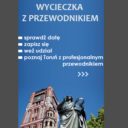
Ducha, a szpital prowadził prepozyt
(pod nadzorem Wielkiego Mistrza)
wspólnie z zakonnicami. Przeorysza
mogła przyjąć określoną liczbę sióstr
i nie mniej niż 20 chorych i ubogich. W
razie problemów finansowych
zastrzeżono możliwość rozdziału
dóbr klasztornych od szpitalnych.
Krzyżacy zachowali patronat, jak
i miejsce spoczynku dla konwentu
w Kościele Św. Ducha,
a benedyktynki zobowiązano
do modłów za zmarłych Krzyżaków.
Zakonnice nie podjęły jednak opieki
nad chorymi, lecz zatrudniły
w szpitalu wdowę. Do wcześniej