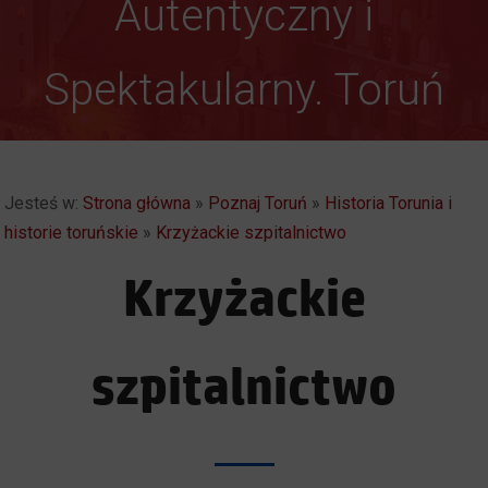
Autentyczny i
Weekendowe
Spektakularny. Toruń
Zwiedzanie Torunia
Jesteś w:
Strona główna
»
Poznaj Toruń
»
Historia Torunia i
historie toruńskie
»
Krzyżackie szpitalnictwo
Krzyżackie
szpitalnictwo