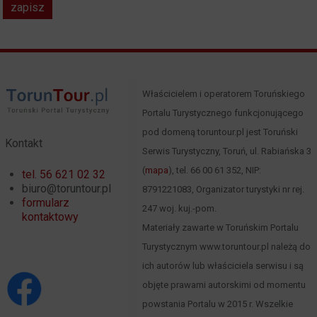
Właścicielem i operatorem Toruńskiego
Portalu Turystycznego funkcjonującego
pod domeną toruntour.pl jest Toruński
Kontakt
Serwis Turystyczny, Toruń, ul. Rabiańska 3
(
mapa
), tel. 66 00 61 352, NIP:
tel. 56 621 02 32
biuro@toruntour.pl
8791221083, Organizator turystyki nr rej.
formularz
247 woj. kuj.-pom.
kontaktowy
Materiały zawarte w Toruńskim Portalu
Turystycznym www.toruntour.pl należą do
ich autorów lub właściciela serwisu i są
objęte prawami autorskimi od momentu
powstania Portalu w 2015 r. Wszelkie