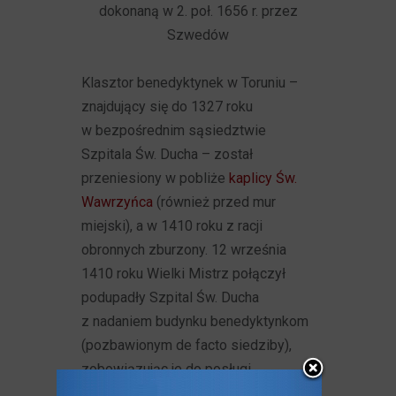
dokonaną w 2. poł. 1656 r. przez
Szwedów
Klasztor benedyktynek w Toruniu –
znajdujący się do 1327 roku
w bezpośrednim sąsiedztwie
Szpitala Św. Ducha – został
przeniesiony w pobliże
kaplicy Św.
Wawrzyńca
(również przed mur
miejski), a w 1410 roku z racji
obronnych zburzony. 12 września
1410 roku Wielki Mistrz połączył
podupadły Szpital Św. Ducha
z nadaniem budynku benedyktynkom
(pozbawionym de facto siedziby),
zobowiązując je do posługi
duchowej. Był to odtąd Klasztor Św.