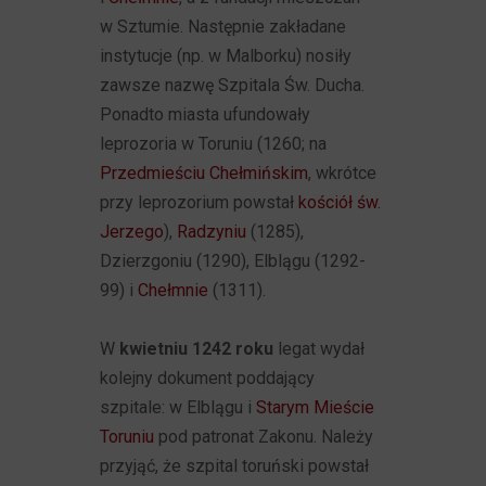
w Sztumie. Następnie zakładane
instytucje (np. w Malborku) nosiły
zawsze nazwę Szpitala Św. Ducha.
Ponadto miasta ufundowały
leprozoria w Toruniu (1260; na
Przedmieściu Chełmińskim
, wkrótce
przy leprozorium powstał
kościół św.
Jerzego
),
Radzyniu
(1285),
Dzierzgoniu (1290), Elblągu (1292-
99) i
Chełmnie
(1311).
W
kwietniu 1242 roku
legat wydał
kolejny dokument poddający
szpitale: w Elblągu i
Starym Mieście
Toruniu
pod patronat Zakonu. Należy
przyjąć, że szpital toruński powstał