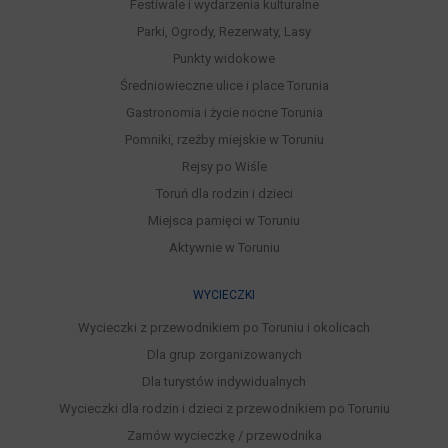
Festiwale i wydarzenia kulturalne
Parki, Ogrody, Rezerwaty, Lasy
Punkty widokowe
Średniowieczne ulice i place Torunia
Gastronomia i życie nocne Torunia
Pomniki, rzeźby miejskie w Toruniu
Rejsy po Wiśle
Toruń dla rodzin i dzieci
Miejsca pamięci w Toruniu
Aktywnie w Toruniu
WYCIECZKI
Wycieczki z przewodnikiem po Toruniu i okolicach
Dla grup zorganizowanych
Dla turystów indywidualnych
Wycieczki dla rodzin i dzieci z przewodnikiem po Toruniu
Zamów wycieczkę / przewodnika