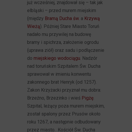
już wcześniej, znajdował się – tak jak
elbląski – przed murem miejskim
(między
Bramą Ducha św.
a
Krzywą
Wieżą
). Później Stare Miasto Toruń
nadało mu przywilej na budowę
bramy i spichrza, założenie ogrodu
(uprawa ziół) oraz sadu i podłączenie
do
miejskiego wodociągu
. Nadzór
nad toruńskim Szpitalem Św. Ducha
sprawował w imieniu konwentu
zakonnego brat Henryk (od 1257).
Zakon Krzyżacki przyznał mu dobra:
Brzeźno, Brzezinko i wieś
Pigżę
.
Szpital, leżący poza murem miejskim,
został spalony przez Prusów około
roku 1267, a następnie odbudowany
przez miasto. Kościół Św. Ducha