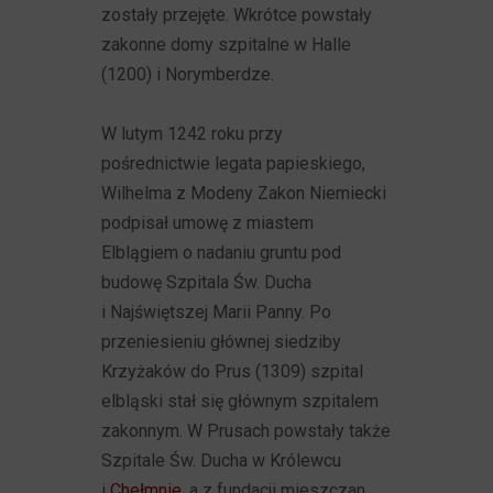
zostały przejęte. Wkrótce powstały
zakonne domy szpitalne w Halle
(1200) i Norymberdze.
W lutym 1242 roku przy
pośrednictwie legata papieskiego,
Wilhelma z Modeny Zakon Niemiecki
podpisał umowę z miastem
Elblągiem o nadaniu gruntu pod
budowę Szpitala Św. Ducha
i Najświętszej Marii Panny. Po
przeniesieniu głównej siedziby
Krzyżaków do Prus (1309) szpital
elbląski stał się głównym szpitalem
zakonnym. W Prusach powstały także
Szpitale Św. Ducha w Królewcu
i
Chełmnie
, a z fundacji mieszczan