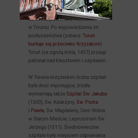
nadanych dóbr doszła jeszcze
winnica od miasta. Tak działał szpital
do końca panowania Krzyżaków
w Toruniu. Po wypowiedzeniu im
posłuszeństwa (zobacz:
Toruń
buntuje się przeciwko Krzyżakom
)
Toruń (za zgodą króla, 1457) przejął
patronat nad klasztorem i szpitalem.
W Toruniu krzyżackim liczba szpitali
była dość imponująca, źródła
wymieniają także
Szpital Św. Jakuba
(1300), Św. Katarzyny,
Św. Piotra
i Pawła
, Św. Magdaleny, Dom Wdów
w Starym Mieście, Leprozorium Św.
Jerzego (1311). Średniowieczne
szpitale były miejscem odprawiania