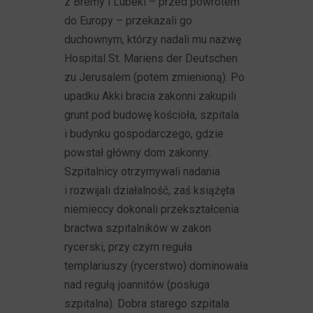
z Bremy i Lubeki – przed powrotem
do Europy – przekazali go
duchownym, którzy nadali mu nazwę
Hospital St. Mariens der Deutschen
zu Jerusalem (potem zmienioną). Po
upadku Akki bracia zakonni zakupili
grunt pod budowę kościoła, szpitala
i budynku gospodarczego, gdzie
powstał główny dom zakonny.
Szpitalnicy otrzymywali nadania
i rozwijali działalność, zaś książęta
niemieccy dokonali przekształcenia
bractwa szpitalników w zakon
rycerski, przy czym reguła
templariuszy (rycerstwo) dominowała
nad regułą joannitów (posługa
szpitalna). Dobra starego szpitala