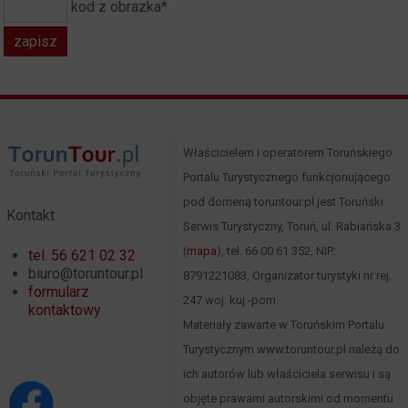
kod z obrazka*
Właścicielem i operatorem Toruńskiego
Portalu Turystycznego funkcjonującego
pod domeną toruntour.pl jest Toruński
Kontakt
Serwis Turystyczny, Toruń, ul. Rabiańska 3
(
mapa
), tel. 66 00 61 352, NIP:
tel. 56 621 02 32
biuro@toruntour.pl
8791221083, Organizator turystyki nr rej.
formularz
247 woj. kuj.-pom.
kontaktowy
Materiały zawarte w Toruńskim Portalu
Turystycznym www.toruntour.pl należą do
ich autorów lub właściciela serwisu i są
objęte prawami autorskimi od momentu