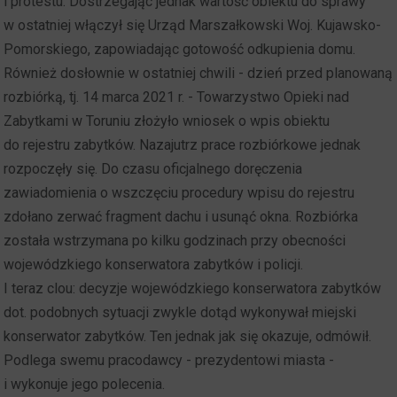
i protestu. Dostrzegając jednak wartość obiektu do sprawy
w ostatniej włączył się Urząd Marszałkowski Woj. Kujawsko-
Pomorskiego, zapowiadając gotowość odkupienia domu.
Również dosłownie w ostatniej chwili - dzień przed planowaną
rozbiórką, tj. 14 marca 2021 r. - Towarzystwo Opieki nad
Zabytkami w Toruniu złożyło wniosek o wpis obiektu
do rejestru zabytków. Nazajutrz prace rozbiórkowe jednak
rozpoczęły się. Do czasu oficjalnego doręczenia
zawiadomienia o wszczęciu procedury wpisu do rejestru
zdołano zerwać fragment dachu i usunąć okna. Rozbiórka
została wstrzymana po kilku godzinach przy obecności
wojewódzkiego konserwatora zabytków i policji.
I teraz clou: decyzje wojewódzkiego konserwatora zabytków
dot. podobnych sytuacji zwykle dotąd wykonywał miejski
konserwator zabytków. Ten jednak jak się okazuje, odmówił.
Podlega swemu pracodawcy - prezydentowi miasta -
i wykonuje jego polecenia.