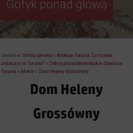
Gotyk ponad głową
Autentyczny i
Spektakularny. Toruń
Jesteś w:
Strona główna
»
Atrakcje Torunia. Co trzeba
zobaczyć w Toruniu?
»
Odkryj pozastaromiejskie dzielnice
Torunia
»
Mokre
»
Dom Heleny Grossówny
Dom Heleny
Grossówny