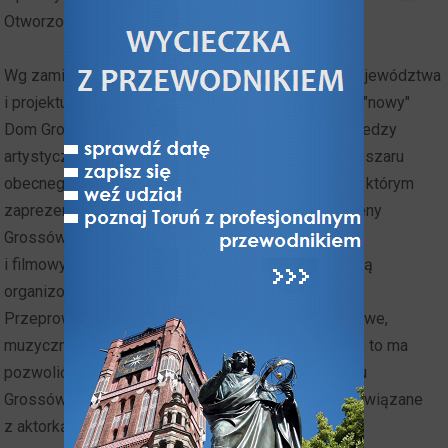
Otworzono go po odbudowie w kwietniu 2024 r.
Wg zamierzeń nowego właściciela - samorządu województwa
i projektu finansowego, na który zdobyto fundusze, "nowy"
Dom Grossówny ma być miejscem popularyzacji wiedzy
artystycznej oraz prezentacji twórzości artystów obszaru
obecnego województwa kujawsko-pomorskiego, w którym
zaprezentowane zostaną osiągnięcia nie tylko Heleny
Grossówny, ale również innych artystów teatralnych
i filmowych naszego województwa. W obiekcie będą
organizowane również konferencje i spotkania.
Przeprowadzane będą tu warsztaty aktorskie, filmowe,
muzyczne czy różne zajęcia z animatorami. Miejsce to ma
pozwolić na współpracę także z artystami. Do domu
Grossówny przekazano także oryginalne pamiątki związane
z aktorką.