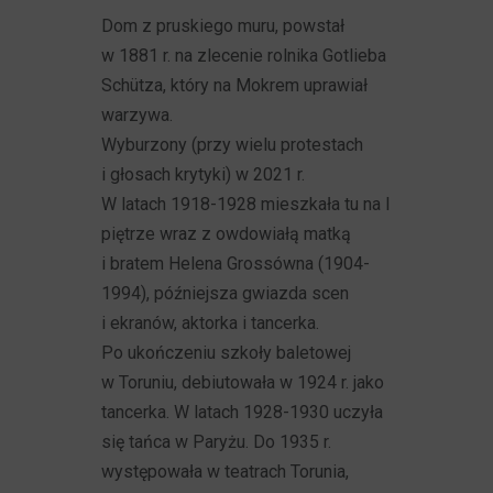
Dom z pruskiego muru, powstał
w 1881 r. na zlecenie rolnika Gotlieba
Schütza, który na Mokrem uprawiał
warzywa.
Wyburzony (przy wielu protestach
i głosach krytyki) w 2021 r.
W latach 1918-1928 mieszkała tu na I
piętrze wraz z owdowiałą matką
i bratem Helena Grossówna (1904-
1994), późniejsza gwiazda scen
i ekranów, aktorka i tancerka.
Po ukończeniu szkoły baletowej
w Toruniu, debiutowała w 1924 r. jako
tancerka. W latach 1928-1930 uczyła
się tańca w Paryżu. Do 1935 r.
występowała w teatrach Torunia,