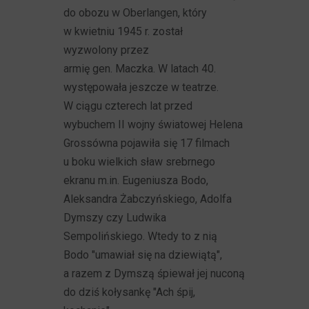
do obozu w Oberlangen, który
w kwietniu 1945 r. został
wyzwolony przez
armię gen. Maczka. W latach 40.
występowała jeszcze w teatrze.
W ciągu czterech lat przed
wybuchem II wojny światowej Helena
Grossówna pojawiła się 17 filmach
u boku wielkich sław srebrnego
ekranu m.in. Eugeniusza Bodo,
Aleksandra Żabczyńskiego, Adolfa
Dymszy czy Ludwika
Sempolińskiego. Wtedy to z nią
Bodo "umawiał się na dziewiątą",
a razem z Dymszą śpiewał jej nuconą
do dziś kołysankę "Ach śpij,