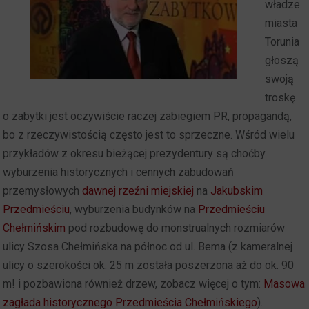
władze
miasta
Torunia
głoszą
swoją
troskę
o zabytki jest oczywiście raczej zabiegiem PR, propagandą,
bo z rzeczywistością często jest to sprzeczne. Wśród wielu
przykładów z okresu bieżącej prezydentury są choćby
wyburzenia historycznych i cennych zabudowań
przemysłowych
dawnej rzeźni miejskiej
na
Jakubskim
Przedmieściu
, wyburzenia budynków na
Przedmieściu
Chełmińskim
pod rozbudowę do monstrualnych rozmiarów
ulicy Szosa Chełmińska na północ od ul. Bema (z kameralnej
ulicy o szerokości ok. 25 m została poszerzona aż do ok. 90
m! i pozbawiona również drzew, zobacz więcej o tym:
Masowa
zagłada historycznego Przedmieścia Chełmińskiego
).