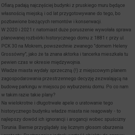
Ofiarą padają najczęściej budynki z pruskiego muru będące
własnością miejską i od lat przygotowywane do tego, bo
pozbawione bieżących remontów i konserwacji.
W 2020 i 2021 r. natomiast duże poruszenie wywołała sprawa
planowanej rozbiórki historycznego domu z 1881 r. przy ul.
PCK 30 na Mokrem, powszechnie zwanego "domem Heleny
Grossówny", jako że ta znana aktorka i tancerka mieszkała tu
pewien czas w okresie międzywojnia.
Władze miasta wydały sprzeczną (!) z miejscowym planem
zagospodarowania przestrzennego decyzję zezwalającą na
budowę parkingu w miejscu po wyburzeniu domu. Po co nam
w takim razie takie plany?
Na wielokrotne i długotrwałe apele o uratowanie tego
historycznego budynku władze miasta nie reagowały - to
najlepszy dowód ich ignorancji i arogancji wobec spuścizny
Torunia. Biernie przyglądały się licznym głosom oburzenia