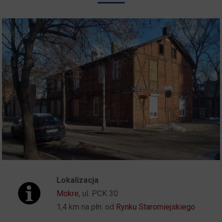
Lokalizacja
Mokre
, ul. PCK 30
1,4 km na płn. od
Rynku Staromiejskiego