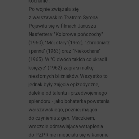
kochanie".
Po wojnie związała się
z warszawskim Teatrem Syrena.
Pojawiła się w filmach Janusza
Nasfertera: "Kolorowe pończochy"
(1960), "Mój stary"(1962), "Zbrodniarz
i panna" (1963) oraz "Niekochana"
(1965). W "O dwóch takich co ukradli
księżyc" (1962) zagrała matkę
niesfornych bliźniaków. Wszystko to
jednak były zajęcia epizodyczne,
dalekie od talentu i przedwojennego
splendoru - jako bohaterka powstania
warszawskiego, później mająca
do czynienia z gen. Maczkiem,
wreczcie odmawiająca wstąpienia
do PZPR nie mieściała się w kanonie