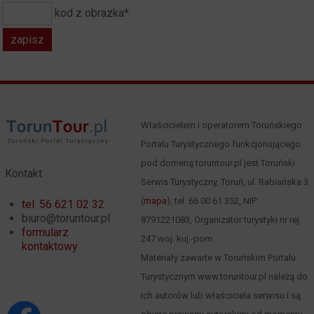
kod z obrazka*
Właścicielem i operatorem Toruńskiego
Portalu Turystycznego funkcjonującego
pod domeną toruntour.pl jest Toruński
Kontakt
Serwis Turystyczny, Toruń, ul. Rabiańska 3
(
mapa
), tel. 66 00 61 352, NIP:
tel. 56 621 02 32
biuro@toruntour.pl
8791221083, Organizator turystyki nr rej.
formularz
247 woj. kuj.-pom.
kontaktowy
Materiały zawarte w Toruńskim Portalu
Turystycznym www.toruntour.pl należą do
ich autorów lub właściciela serwisu i są