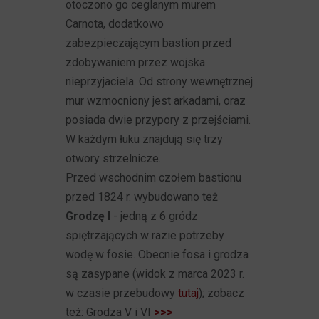
otoczono go ceglanym murem
Carnota, dodatkowo
zabezpieczającym bastion przed
zdobywaniem przez wojska
nieprzyjaciela. Od strony wewnętrznej
mur wzmocniony jest arkadami, oraz
posiada dwie przypory z przejściami.
W każdym łuku znajdują się trzy
otwory strzelnicze.
Przed wschodnim czołem bastionu
przed 1824 r. wybudowano też
Grodzę I
- jedną z 6 gródz
spiętrzających w razie potrzeby
wodę w fosie. Obecnie fosa i grodza
są zasypane (widok z marca 2023 r.
w czasie przebudowy
tutaj
); zobacz
też: Grodza V i VI
>>>