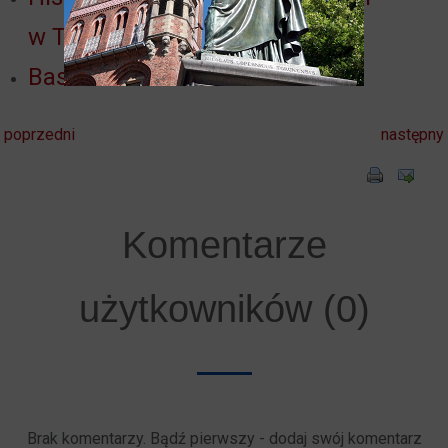
w Toruniu
Bastion za drzewami
poprzedni
następny
Komentarze
użytkowników (0)
Brak komentarzy. Bądź pierwszy - dodaj swój komentarz