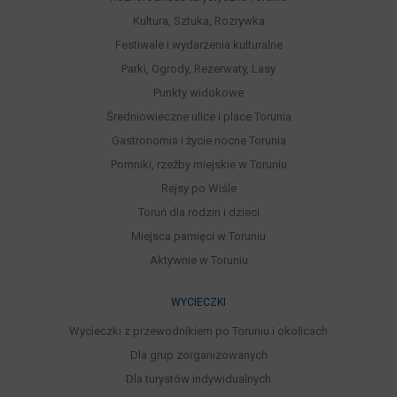
Kultura, Sztuka, Rozrywka
Festiwale i wydarzenia kulturalne
Parki, Ogrody, Rezerwaty, Lasy
Punkty widokowe
Średniowieczne ulice i place Torunia
Gastronomia i życie nocne Torunia
Pomniki, rzeźby miejskie w Toruniu
Rejsy po Wiśle
Toruń dla rodzin i dzieci
Miejsca pamięci w Toruniu
Aktywnie w Toruniu
WYCIECZKI
Wycieczki z przewodnikiem po Toruniu i okolicach
Dla grup zorganizowanych
Dla turystów indywidualnych