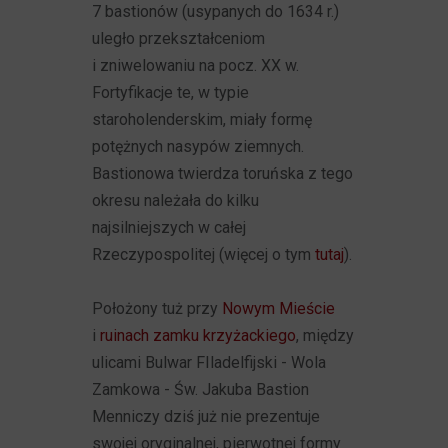
7 bastionów (usypanych do 1634 r.)
uległo przekształceniom
i zniwelowaniu na pocz. XX w.
Fortyfikacje te, w typie
staroholenderskim, miały formę
potężnych nasypów ziemnych.
Bastionowa twierdza toruńska z tego
okresu należała do kilku
najsilniejszych w całej
Rzeczypospolitej (więcej o tym
tutaj
).
Położony tuż przy
Nowym Mieście
i
ruinach zamku krzyżackiego
, między
ulicami Bulwar FIladelfijski - Wola
Zamkowa - Św. Jakuba Bastion
Menniczy dziś już nie prezentuje
swojej oryginalnej, pierwotnej formy