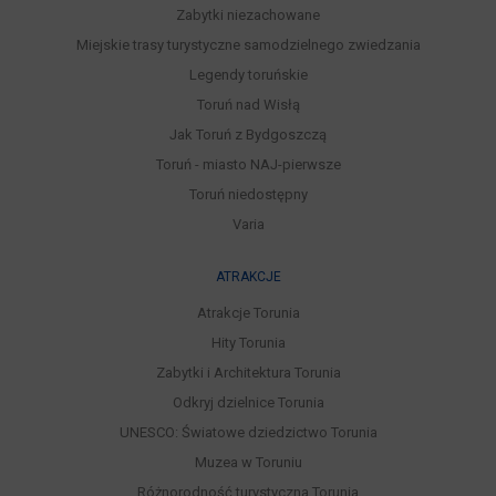
Zabytki niezachowane
Miejskie trasy turystyczne samodzielnego zwiedzania
Legendy toruńskie
Toruń nad Wisłą
Jak Toruń z Bydgoszczą
Toruń - miasto NAJ-pierwsze
Toruń niedostępny
Varia
ATRAKCJE
Atrakcje Torunia
Hity Torunia
Zabytki i Architektura Torunia
Odkryj dzielnice Torunia
UNESCO: Światowe dziedzictwo Torunia
Muzea w Toruniu
Różnorodność turystyczna Torunia