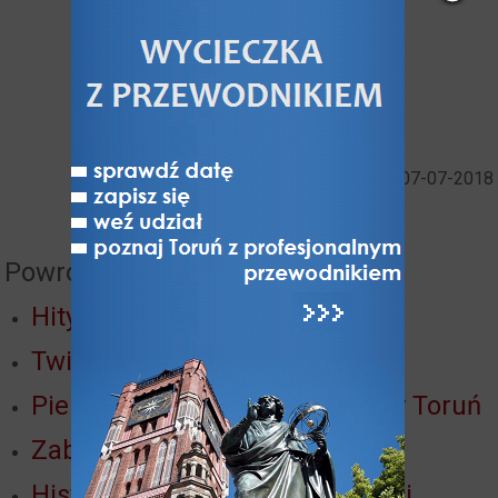
Data publikacji: 07-07-2018
Powrót do:
Hity Torunia
Twierdza Toruń
Pierścień wewnętrzny Twierdzy Toruń
Zabytki i Architektura Torunia
Historia obronności i fortyfikacji