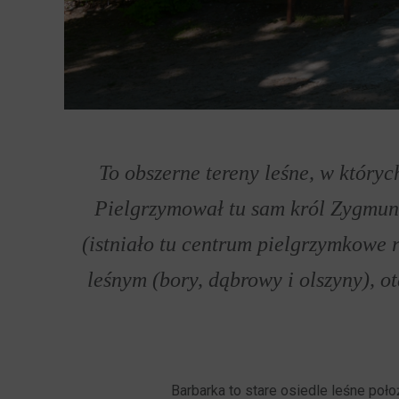
To obszerne tereny leśne, w któryc
Pielgrzymował tu sam król Zygmunt 
(istniało tu centrum pielgrzymkowe r
leśnym (bory, dąbrowy i olszyny), o
Barbarka to stare osiedle leśne poł