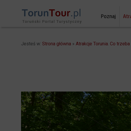
Poznaj
Atr
Jesteś w:
Strona główna
»
Atrakcje Torunia. Co trzeb