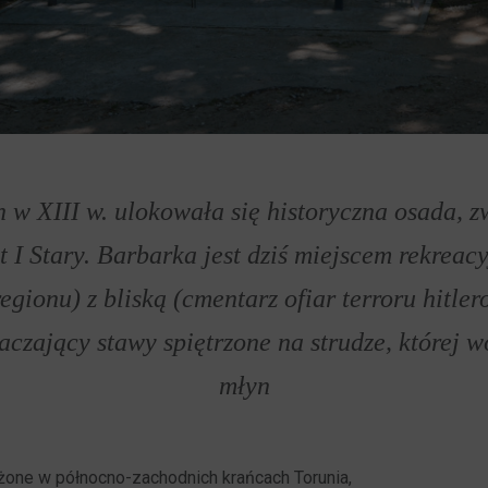
h w XIII w. ulokowała się historyczna osada, z
I Stary. Barbarka jest dziś miejscem rekreac
egionu) z bliską (cmentarz ofiar terroru hitle
taczający stawy spiętrzone na strudze, której
młyn
ożone w północno-zachodnich krańcach Torunia,