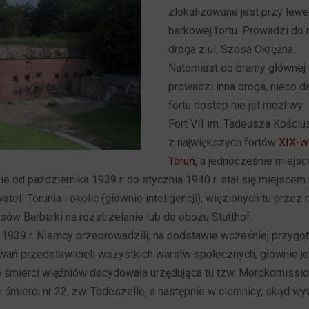
zlokalizowane jest przy lewe
barkowej fortu. Prowadzi do
droga z ul. Szosa Okrężna.
Natomiast do bramy głównej
prowadzi inna droga, nieco da
fortu dostep nie jst możliwy.
Fort VII im. Tadeusza Kościu
z największych fortów
XIX-w
Toruń
, a jednocześnie miejs
ie od października 1939 r. do stycznia 1940 r. stał się miejsc
teli Torunia i okolic (głównie inteligencji), więzionych tu prze
sów Barbarki na rozstrzelanie lub do obozu Stutthof.
 1939 r. Niemcy przeprowadzili, na podstawie wcześniej przygoto
ń przedstawicieli wszystkich warstw społecznych, głównie jed
lub śmierci więźniów decydowała urzędująca tu tzw. Mordkomissi
 śmierci nr 22, zw. Todeszelle, a następnie w ciemnicy, skąd w