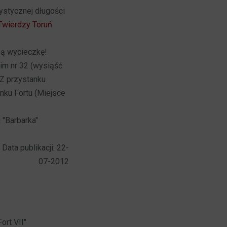
ystycznej długości
 Twierdzy Toruń
ną wycieczkę!
kim nr 32 (wysiąść
 Z przystanku
unku Fortu (Miejsce
 "Barbarka"
Data publikacji: 22-
07-2012
ort VII"