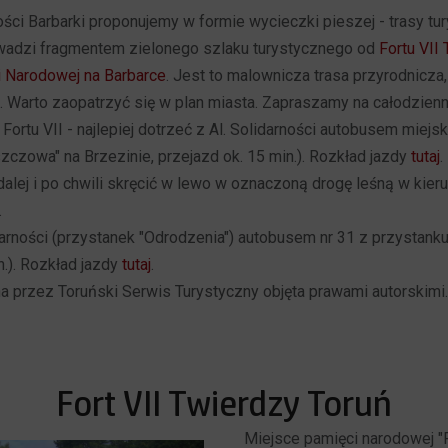
ści Barbarki proponujemy w formie wycieczki pieszej - trasy tur
owadzi fragmentem zielonego szlaku turystycznego od
Fortu VII
 Narodowej na Barbarce
. Jest to malownicza trasa przyrodnicza,
 Warto zaopatrzyć się w plan miasta. Zapraszamy na całodzien
 Fortu VII - najlepiej dotrzeć z Al. Solidarności autobusem miejs
zczowa" na Brzezinie, przejazd ok. 15 min.). Rozkład jazdy
tutaj
.
dalej i po chwili skręcić w lewo w oznaczoną drogę leśną w kier
.
darności (przystanek "Odrodzenia") autobusem nr 31 z przystanku
n.). Rozkład jazdy
tutaj
.
 przez Toruński Serwis Turystyczny objęta prawami autorskimi. 
Fort VII Twierdzy Toruń
Miejsce pamięci narodowej "F