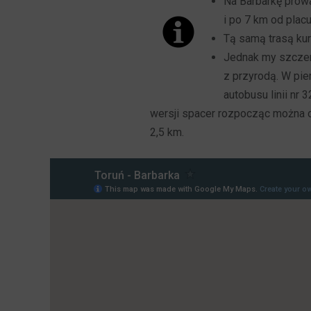
Na Barbarkę prowa
i po 7 km od placu
Tą samą trasą kurs
Jednak my szczer
z przyrodą. W pie
autobusu linii nr 
wersji spacer rozpocząc można od
2,5 km.