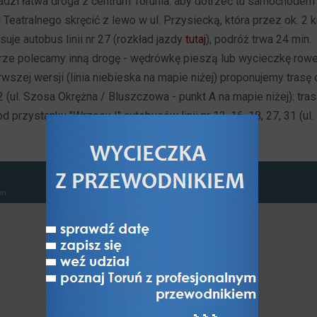
dzi łatwa droga z centrum Torunia: aby dotrzeć tu samochodem 
 Teatralnego skręcić z lewo w ul. Przysiecką, która przez ok. 2 
uje autobus linii nr 27 (rozkład jazdy
tutaj
), podróż trwa 24 min.
ze polecamy inną drogę - wędrówkę pieszą lub wycieczkę rower
rwszej wersji (linia niebieska na mapie niżej) proponujemy tras
32 (ul. Szosa Okrężna / Bluszczowa - punkt A na mapie niżej): tras
 przystanku "Wrzosy I" autobusów linii nr 12, 16, 18, 27, 31 (ul