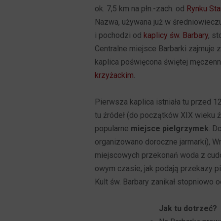
ok. 7,5 km na płn.-zach. od
Rynku Sta
Nazwa, używana już w średniowieczu
i pochodzi od
kaplicy św. Barbary
, s
Centralne miejsce Barbarki zajmuje
kaplica poświęcona świętej męczenn
krzyżackim
.
Pierwsza kaplica istniała tu przed 
tu źródeł (do początków XIX wieku 
popularne
miejsce pielgrzymek
. D
organizowano doroczne jarmarki), Wn
miejscowych przekonań woda z cudow
owym czasie, jak podają przekazy pi
Kult św. Barbary zanikał stopniowo
Jak tu dotrzeć?