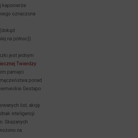
j kaponierze
 niego oznaczona
 (dokąd
lej na północ))
szki jest jednym
iecznej Twierdzy
cem pamięci
em męczeństwa ponad
z niemieckie Gestapo
wanych list, akcję
nak inteligencji
on. Skazanych
ywożono na