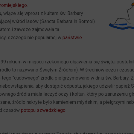
romiejskiego
.
, wiąże się wprost z kultem św. Barbary
tojącej wśród lasów (Sancta Barbara in Bormol).
 zatem i zawsze zajmowała ta
icy, szczególnie popularnej w
państwie
1299 rokiem w miejscu rzekomego objawienia się świętej pustel
źródło to nazywano Świętym Źródłem). W średniowieczu i czasa
o tego "cudownego" źródła pielgrzymowano w dniu św. Barbary, Z
iebowstąpienia, aby dostąpić odpustu, jakiego udzielił papież
nego źródła miała leczyć oczy i kołtun, który po zanurzeniu 
sane, źródło nakryte było kamieniem młyńskim, a pielgrzymi nab
 od czasów
potopu szwedzkiego
.