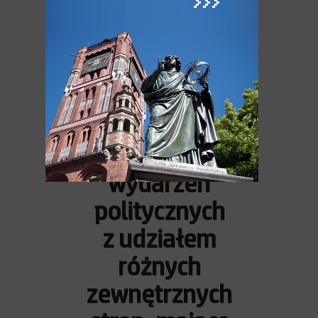
Ale też w tym samym czasie
Krzyżacy werbowali mieszczan
toruńskich na szpiegów do Polski:
Pietrasz Schelig (szpieg 1410-30)
pochodzący z Sieradza, ławnik i rajca
toruński, Albrecht Rebber.
Przykłady
wydarzeń
politycznych
z udziałem
różnych
zewnętrznych