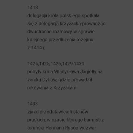
1418
delegacja króla polskiego spotkała
się z delegacją krzyżacką prowadząc
dwustronne rozmowy w sprawie
kolejnego przedłużenia rozejmu
z 1414 r.
1424,1425,1426,1429,1430
pobyty króla Władysława Jagiełły na
zamku Dybów, gdzie prowadził
rokowania z Krzyżakami
1433
zjazd przedstawicieli stanów
pruskich, w czasie którego burmistrz
toruński Hermann Rusop wezwał