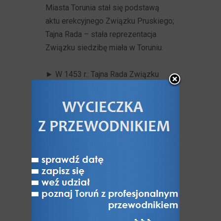
Miasta Torunia stał się podstawą
aktu erekcyjnego Związku Pruskiego;
Tajna Rada – stała reprezentacja
Związku siedzibę miała w Toruniu.
►
W
1453 r.: Tajna Rada Związku
Pruskiego pod wybitnym wpływem
Starego Miasta Torunia i Chełmna,
także przy poparciu rady Głównego
Miasta Gdańska, rozwinęła
przygotowania do zbrojnego
powstania przeciw Zakonowi
w całym państwie i do poddania się
królowi polskiemu
z zagwarantowaniem określonych
przywilejów prawno-ustrojowych.