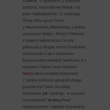
szlaków: 1) lądowych (z południa,
zachodu, wschodu nad Bałtyk i do
ziem nadbałtyckich) i 2) wodnego
Wisły, który łączył Toruń
z Mazowszem, Małopolską z jednej
oraz przez Bałtyk i Morze Północne
z krajami nadmorskimi Europy
północnej z drugiej strony (torunianie
utrzymywali z tymi obszarami
bezpośrednie kontakty handlowe, a z
miastami Flandrii oraz miastami
Hanzy
także kontakty kulturowe).
Z punktu widzenia geograficznego
ponadto był Toruń określany
ówcześnie (jak i później - w czasach
nowożytnych) "
bramą Prus
" -
nadgranicznym i najdalej na południe