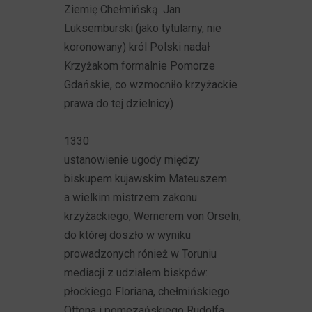
Ziemię Chełmińską. Jan
Luksemburski (jako tytularny, nie
koronowany) król Polski nadał
Krzyżakom formalnie Pomorze
Gdańskie, co wzmocniło krzyżackie
prawa do tej dzielnicy)
1330
ustanowienie ugody między
biskupem kujawskim Mateuszem
a wielkim mistrzem zakonu
krzyżackiego, Wernerem von Orseln,
do której doszło w wyniku
prowadzonych rónież w Toruniu
mediacji z udziałem biskpów:
płockiego Floriana, chełmińskiego
Ottona i pomezańskiego Rudolfa