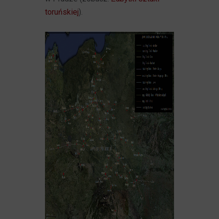
toruńskiej
).