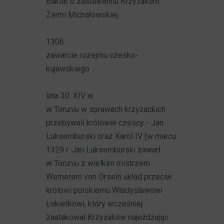
traktat o zastawieniu Krzyżakom
Ziemi Michałowskiej
1306
zawarcie rozejmu czesko-
kujawskiego
lata 30. XIV w.
w Toruniu w sprawach krzyżackich
przebywali królowie czescy - Jan
Luksemburski oraz Karol IV (w marcu
1329 r. Jan Luksemburski zawarł
w Toruniu z wielkim mistrzem
Wernerem von Orseln układ przeciw
królowi polskiemu Władysławowi
Łokietkowi, który wcześniej
zaatakował Krzyżaków najeżdżając