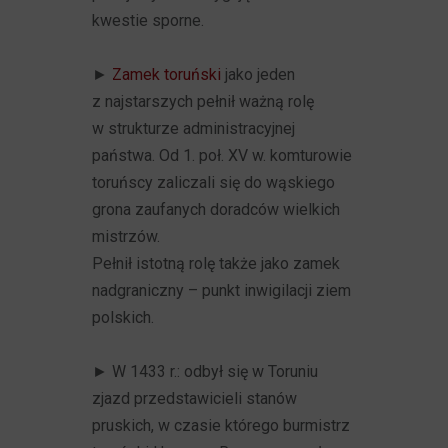
kwestie sporne.
►
Zamek toruński
jako jeden
z najstarszych pełnił ważną rolę
w strukturze administracyjnej
państwa. Od 1. poł. XV w. komturowie
toruńscy zaliczali się do wąskiego
grona zaufanych doradców wielkich
mistrzów.
Pełnił istotną rolę także jako zamek
nadgraniczny – punkt inwigilacji ziem
polskich.
► W
1433 r.: odbył się w Toruniu
zjazd przedstawicieli stanów
pruskich, w czasie którego burmistrz