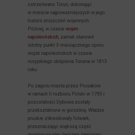
ostrzeliwano Toruń, dokonując
w mieście najpoważniejszych w jego
historii zniszczeń wojennych.
Później, w czasie
wojen
napoleońskich
, zamek stanowił
istotny punkt 3-miesięcznego oporu
wojsk napoleońskich w czasie
rosyjskiego oblężenia Torunia w 1813
roku.
Po zajęciu miasta przez Prusaków
w ramach II rozbioru Polski w 1793 r.
pozostałości Dybowa zostały
przekształcone w gorzelnię. Władze
pruskie zlikwidowały folwark,
przeznaczając większą część
gruntów na plac ćwiczeń garnizonu.