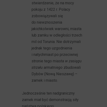
stwierdzenie, że na mocy
pokoju z 1422 r. Polacy
zobowiązywali się
do niewznoszenia
jakichkolwiek warowni, miasta
lub zamku w odległości trzech
mil od Torunia. Nie dotrzymali
jednak tego uzgodnienia
i natychmiast po przeciwnej
stronie tego miasta
w zasięgu
strzału armatniego
zbudowali
Dybów (Nową Nieszawę) –
zamek i miasto.
Jednocześnie ten nadgraniczny
zamek miał być demonstracją siły
państwa polskiego