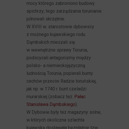
mocy którego zabroniono budowy
spichrzy; tego zarządzania torunianie
pilnowali skrzętnie.
W XVIII w. starostowie dybowscy
z możnego kujawskiego rodu
Dąmbskich mieszali się
w wewnętrzne sprawy Torunia,
podscycali antagonizmy między
polsko- a niemieckojęzyczną
ludnością Torunia, popierali bunty
cechów przeciw Radzie toruńskiej,
jak np. w 1740 r. bunt czeladzi
murarskiej (zobacz też:
Pałac
Stanisława Dąmbskiego
).
W Dybowie były też magazyny solne,
w których okoliczna szlachta
kujawska dostawała bezpłatnie tzw.