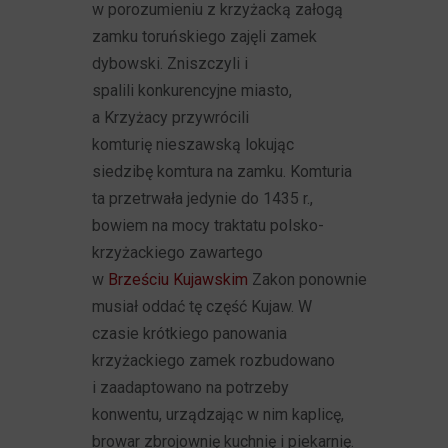
w porozumieniu z krzyżacką załogą
zamku toruńskiego zajęli zamek
dybowski. Zniszczyli i
spalili konkurencyjne miasto,
a Krzyżacy przywrócili
komturię nieszawską lokując
siedzibę komtura na zamku. Komturia
ta przetrwała jedynie do 1435 r.,
bowiem na mocy traktatu polsko-
krzyżackiego zawartego
w
Brześciu Kujawskim
Zakon ponownie
musiał oddać tę część Kujaw. W
czasie krótkiego panowania
krzyżackiego zamek rozbudowano
i zaadaptowano na potrzeby
konwentu, urządzając w nim kaplicę,
browar zbrojownię kuchnię i piekarnię.