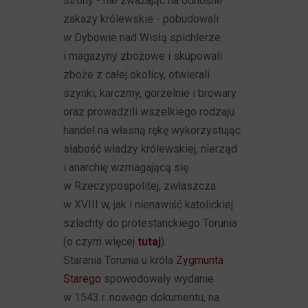
strony - nie zważając na odnośne
zakazy królewskie - pobudowali
w Dybowie nad Wisłą spichlerze
i magazyny zbożowe i skupowali
zboże z całej okolicy, otwierali
szynki, karczmy, gorzelnie i browary
oraz prowadzili wszelkiego rodzaju
handel na własną rękę wykorzystując
słabość władzy królewskiej, nierząd
i anarchię wzmagającą się
w Rzeczypospolitej, zwłaszcza
w XVIII w, jak i nienawiść katolickiej
szlachty do protestanckiego Torunia
(o czym więcej
tutaj
).
Starania Torunia u króla
Zygmunta
Starego
spowodowały wydanie
w 1543 r. nowego dokumentu, na