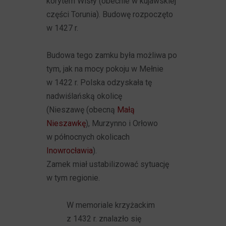
korytem Wisły (obecnie w kujawskiej
części Torunia). Budowę rozpoczęto
w 1427 r.
Budowa tego zamku była możliwa po
tym, jak na mocy pokoju w Mełnie
w 1422 r. Polska odzyskała tę
nadwiślańską okolicę
(Nieszawę (obecną
Małą
Nieszawkę
), Murzynno i Orłowo
w północnych okolicach
Inowrocławia
).
Zamek miał ustabilizować sytuację
w tym regionie.
W memoriale krzyżackim
z 1432 r. znalazło się