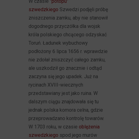
W czasie
"potopu"
szwedzkiego
Szwedzi podjęli próbę
zniszczenia zamku, aby nie stanowił
dogodnego przyczółka dla wojsk
króla polskiego chcącego odzyskać
Toruń. Ładunek wybuchowy
podłożony 6 lipca 1656 r. wprawdzie
nie zdołał zniszczyć całego zamku,
ale uszkodził go znacznie i odtąd
zaczyna się jego upadek. Już na
rycinach XVIII-wiecznych
przedstawiany jest jako ruina. W
dalszym ciągu znajdowała się tu
jednak polska komora celna, gdzie
przeprowadzano kontrolę towarów.
W 1703 roku, w czasie
oblężenia
szwedzkiego
spod jego murów