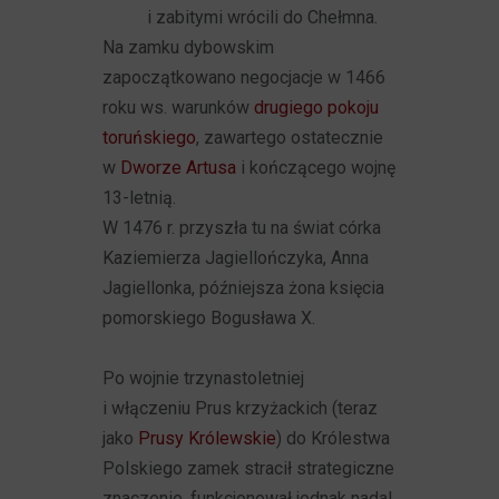
i zabitymi wrócili do Chełmna.
Na zamku dybowskim
zapoczątkowano negocjacje w 1466
roku ws. warunków
drugiego pokoju
toruńskiego
, zawartego ostatecznie
w
Dworze Artusa
i kończącego wojnę
13-letnią.
W 1476 r. przyszła tu na świat córka
Kaziemierza Jagiellończyka, Anna
Jagiellonka, późniejsza żona księcia
pomorskiego Bogusława X.
Po wojnie trzynastoletniej
i włączeniu Prus krzyżackich (teraz
jako
Prusy Królewskie
) do Królestwa
Polskiego zamek stracił strategiczne
znaczenie, funkcjonował jednak nadal