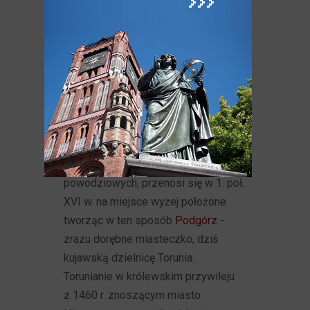
króla Kazimierza Jagiellończyka.
Od końca XV wieku, już w zmienionej
sytuacji geopolitycznej (włączenie
Torunia i Prus Królewskich
do Królestwa Polskiego), pod
zamkiem dybowskim osada zaczęła
rozwijać się ponownie, która
z czasem, z powodu protestów
Torunia oraz częstych zalewów
powodziowych, przenosi się w 1. poł.
XVI w. na miejsce wyżej położone
tworząc w ten sposób
Podgórz
-
zrazu dorębne miasteczko, dziś
kujawską dzielnicę Torunia.
Torunianie w królewskim przywileju
z 1460 r. znoszącym miasto