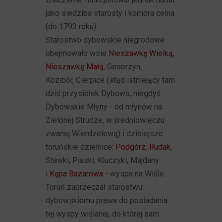
jako siedziba starosty i komora celna
(do 1793 roku).
Starostwo dybowskie niegrodowe
obejmowało wsie
Nieszawkę Wielką,
Nieszawkę Małą
, Gosorzyn,
Kozibór, Cierpice (stąd istniejący tam
dziś przysiółek Dybowo, niegdyś
Dybowskie Młyny - od młynów na
Zielonej Strudze, w średniowieczu
zwanej Wierdzelewą) i dzisiejsze
toruńskie dzielnice:
Podgórz
,
Rudak
,
Stawki, Piaski, Kluczyki, Majdany
i
Kępa Bazarowa
- wyspa na Wiśle.
Toruń zaprzeczał starostwu
dybowskiemu prawa do posiadania
tej wyspy wiślanej, do której sam