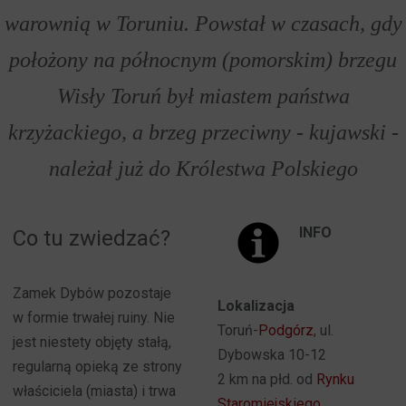
warownią w Toruniu. Powstał w czasach, gdy
położony na północnym (pomorskim) brzegu
Wisły Toruń był miastem państwa
krzyżackiego, a brzeg przeciwny - kujawski -
należał już do Królestwa Polskiego
INFO
Co tu zwiedzać?
Zamek Dybów pozostaje
Lokalizacja
w formie trwałej ruiny. Nie
Toruń-
Podgórz
, ul.
jest niestety objęty stałą,
Dybowska 10-12
regularną opieką ze strony
2 km na płd. od
Rynku
właściciela (miasta) i trwa
Staromiejskiego