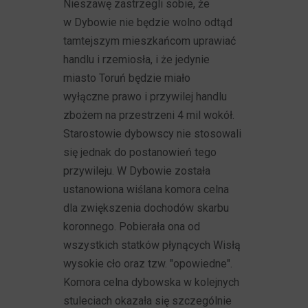
Nieszawę zastrzegli sobie, że
w Dybowie nie będzie wolno odtąd
tamtejszym mieszkańcom uprawiać
handlu i rzemiosła, i że jedynie
miasto Toruń będzie miało
wyłączne prawo i przywilej handlu
zbożem na przestrzeni 4 mil wokół.
Starostowie dybowscy nie stosowali
się jednak do postanowień tego
przywileju. W Dybowie została
ustanowiona wiślana komora celna
dla zwiększenia dochodów skarbu
koronnego. Pobierała ona od
wszystkich statków płynących Wisłą
wysokie cło oraz tzw. "opowiedne".
Komora celna dybowska w kolejnych
stuleciach okazała się szczególnie