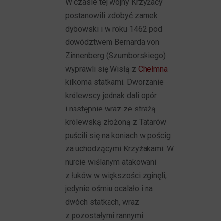
W czasie tej wojny Krzyżacy
postanowili zdobyć zamek
dybowski i w roku 1462 pod
dowództwem Bernarda von
Zinnenberg (Szumborskiego)
wyprawli się Wisłą z
Chełmna
kilkoma statkami. Dworzanie
królewscy jednak dali opór
i następnie wraz ze strażą
królewską złożoną z Tatarów
puścili się na koniach w pościg
za uchodzącymi Krzyżakami. W
nurcie wiślanym atakowani
z łuków w większości zginęli,
jedynie ośmiu ocalało i na
dwóch statkach, wraz
z pozostałymi rannymi