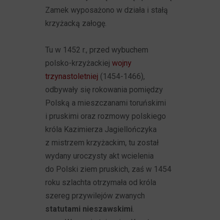
Zamek wyposażono w działa i stałą
krzyżacką załogę.
Tu w 1452 r., przed wybuchem
polsko-krzyżackiej
wojny
trzynastoletniej
(1454-1466),
odbywały się rokowania pomiędzy
Polską a mieszczanami toruńskimi
i pruskimi oraz rozmowy polskiego
króla Kazimierza Jagiellończyka
z mistrzem krzyżackim, tu został
wydany uroczysty akt wcielenia
do Polski ziem pruskich, zaś w 1454
roku szlachta otrzymała od króla
szereg przywilejów zwanych
statutami nieszawskimi
.