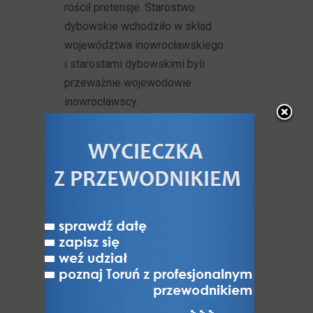
rościł pretensje. Starostwo
dybowskie wchodziło w skład
województwa inowrocławskiego
i starostami dybowskimi byli
przeważnie wojewodowie
inowrocławscy.
Obok zamku dybowskiego, tuż po
jego powstaniu, wyrosła wkrótce
polska osada kupiecka, która szybko
przekształciła się w miasto, zwane
również Nieszawą (
>>>
), Nową
Nieszawą lub Dybowem, stanowiące
groźną konkurencję handlową dla
kupiectwa toruńskiego, co w 1460
roku było przyczyną przeniesienia
Nieszawy w obecne miejsce przez