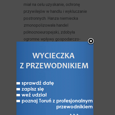
miał na celu uzyskanie, ochronę
przywilejów w handlu i wykluczanie
postronnych. Hanza niemiecka
zmonopolizowała handel
północnoeuropejski, zdobyła
ogromne wpływy gospodarczo-
polityczne w północnej części
kontynentu, stała się zdolną
do prowadzenia kontynentalnych
blokad gospodarczych, działań
militarnych i zawierania traktatów
międzynarodowych.
Członków Hanzy łączyło duże
poczucie solidarności. Łączył ich
wspólny język, system prawny oraz
silne tradycje praw obywatelskich