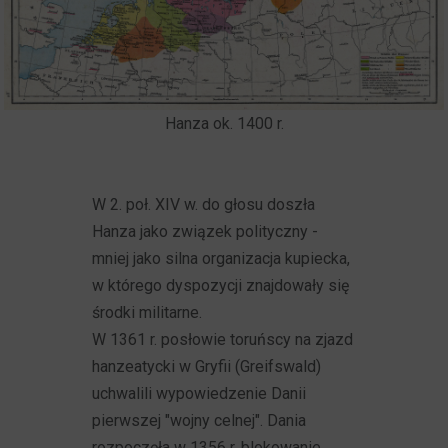
Hanza ok. 1400 r.
W 2. poł. XIV w. do głosu doszła
Hanza jako związek polityczny -
mniej jako silna organizacja kupiecka,
w którego dyspozycji znajdowały się
środki militarne.
W 1361 r. posłowie toruńscy na zjazd
hanzeatycki w Gryfii (Greifswald)
uchwalili wypowiedzenie Danii
pierwszej "wojny celnej". Dania
rozpoczęła w 1356 r. blokowanie