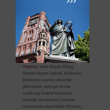
i osobistych.
Oprócz miast niemieckich do Hanzy
przystępowały też inne miasta
handlowe w północnej i środkowej
Europie. Miasta Hanzy dzieliły się wg
regionów na kwartały, m.in.: kwartał
wendyjski (m.in. Lubeka, Hamburg,
Kilonia), kwartał pomorski (m.in.
Szczecin, Rostock, Stralsund),
kwartał pruski
(Stare Miasto Toruń,
Chełmno
, Stare Miasto Elbląg,
Główne Miasto Gdańsk, Królewiec,
Braniewo), kwartał saksoński
(Brunszwik, Getynga, Goslar,
Lüneburg), kwartał marchijski
(Stendal, Nordhausen), kwartał
dolnoreńsko-westfalijski (Kolonia,