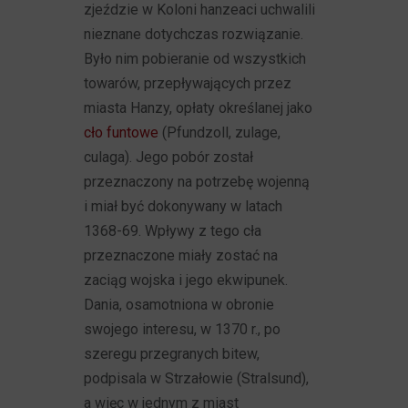
zjeździe w Koloni hanzeaci uchwalili
nieznane dotychczas rozwiązanie.
Było nim pobieranie od wszystkich
towarów, przepływających przez
miasta Hanzy, opłaty określanej jako
cło funtowe
(Pfundzoll, zulage,
culaga). Jego pobór został
przeznaczony na potrzebę wojenną
i miał być dokonywany w latach
1368-69. Wpływy z tego cła
przeznaczone miały zostać na
zaciąg wojska i jego ekwipunek.
Dania, osamotniona w obronie
swojego interesu, w 1370 r., po
szeregu przegranych bitew,
podpisala w Strzałowie (Stralsund),
a więc w jednym z miast