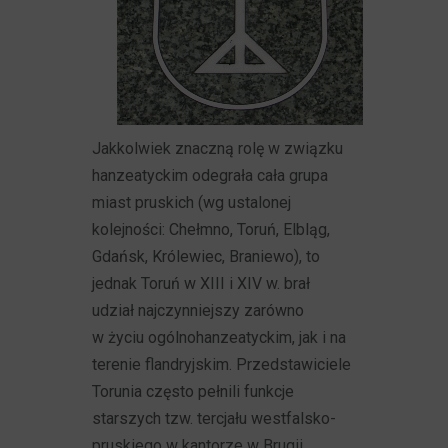
Jakkolwiek znaczną rolę w związku
hanzeatyckim odegrała cała grupa
miast pruskich (wg ustalonej
kolejności: Chełmno, Toruń, Elbląg,
Gdańsk, Królewiec, Braniewo), to
jednak Toruń w XIII i XIV w. brał
udział najczynniejszy zarówno
w życiu ogólnohanzeatyckim, jak i na
terenie flandryjskim. Przedstawiciele
Torunia często pełnili funkcje
starszych tzw. tercjału westfalsko-
pruskiego w kantorze w Brugii