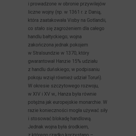
i prowadzone w obronie przywilejów
liczne wojny (np. w 1361 r. z Danią,
która zaatakowała Visby na Gotlandii,
co stało się zagrożeniem dla całego
handlu bałtyckiego; wojna
zakończona jednak pokojem
w Stralsundzie w 1370, który
gwarantował Hanzie 15% udziału
z handlu duńskiego; w podpisaniu
pokoju wziął również udział Toruń).
W okresie szczytowego rozwoju,
w XIV i XV w., Hanza była równie
potężna jak europejskie monarchie. W
razie konieczności mogła używać siły
i stosować blokadę handlową.
Jednak wojna była środkiem,
z którego rzadko korzystano –