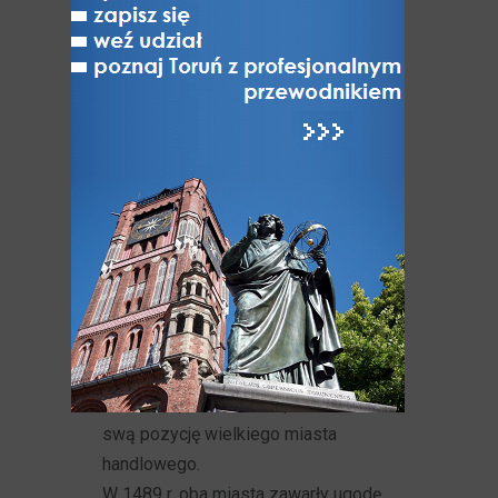
obciążeń pośrednich w handlu i, co
chyba nie jest najmniej ważne,
w ograniczeniu roli Torunia,
doprowadziły w końcu do likwidacji
toruńskiego przywileju składowego.
Tak więc po Braniewie i Elblągu,
Toruń jako trzecie miast z „wielkiej
piątki” a drugie z trzech „
wielkich
miast pruskich
" spadło do roli
wiślanego portu etapowego
w spławie produktów
rolnych. Kontrolowany teraz przez
Gdańsk i wykorzystywany jako
bliskie zaplecze Toruń powoli tracił
swą pozycję wielkiego miasta
handlowego.
W 1489 r. oba miasta zawarły ugodę