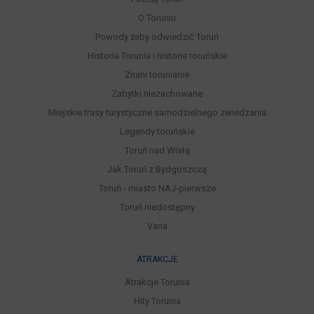
O Toruniu
Powody żeby odwiedzić Toruń
Historia Torunia i historie toruńskie
Znani torunianie
Zabytki niezachowane
Miejskie trasy turystyczne samodzielnego zwiedzania
Legendy toruńskie
Toruń nad Wisłą
Jak Toruń z Bydgoszczą
Toruń - miasto NAJ-pierwsze
Toruń niedostępny
Varia
ATRAKCJE
Atrakcje Torunia
Hity Torunia