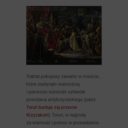
Traktat pokojowy zawarto w mieście,
które zasłynęło wiernością
i pierwsze wzniosło sztandar
powstania antykrzyżackiego (patrz:
Toruń buntuje się przeciw
Krzyżakom
). Toruń, w nagrodę
za wierność i pomoc w prowadzeniu