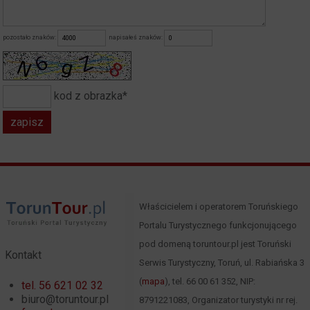
pozostało znaków:
napisałeś znaków:
kod z obrazka*
Właścicielem i operatorem Toruńskiego
Portalu Turystycznego funkcjonującego
pod domeną toruntour.pl jest Toruński
Kontakt
Serwis Turystyczny, Toruń, ul. Rabiańska 3
(
mapa
), tel. 66 00 61 352, NIP:
tel. 56 621 02 32
biuro@toruntour.pl
8791221083, Organizator turystyki nr rej.