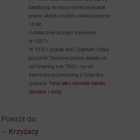
handlową, na mocy której toruńskie
prawo składu zostało zawieszona na
15 lat.
Ostatecznie zostało zniesione
w 1537 r.
W 1510 r. jednak król Zygmunt I Stary
przyznał Toruniowi prawo składu na
sól krajową, a w 1543 r. na sól
zamorską przywożoną z Gdańska
(zobacz:
Toruń jako ośrodek handlu
zbożem i solą
).
Powrót do:
Krzyżacy