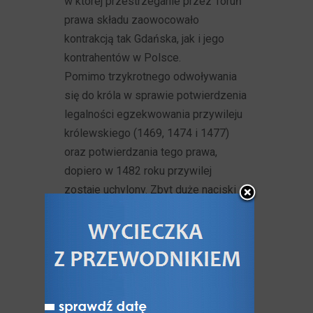
w której przestrzeganie przez Toruń
prawa składu zaowocowało
kontrakcją tak Gdańska, jak i jego
kontrahentów w Polsce.
Pomimo trzykrotnego odwoływania
się do króla w sprawie potwierdzenia
legalności egzekwowania przywileju
królewskiego (1469, 1474 i 1477)
oraz potwierdzania tego prawa,
dopiero w 1482 roku przywilej
zostaje uchylony. Zbyt duże naciski
na króla wywierała tu nie tylko rola
Gdańska, która była fasadą całej
sprawy, lecz najprawdopodobniej
interesy dostawców zbożowych
i innych miast pruskich,
zainteresowanych w zmniejszeniu