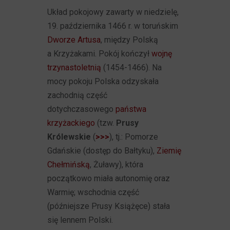
Układ pokojowy zawarty w niedzielę,
19. października 1466 r. w toruńskim
Dworze Artusa
, między Polską
a Krzyżakami. Pokój kończył
wojnę
trzynastoletnią
(1454-1466). Na
mocy pokoju Polska odzyskała
zachodnią część
dotychczasowego
państwa
krzyżackiego
(tzw.
Prusy
Królewskie
(
>>>
), tj.: Pomorze
Gdańskie (dostęp do Bałtyku),
Ziemię
Chełmińską
, Żuławy), która
początkowo miała autonomię oraz
Warmię; wschodnia część
(późniejsze Prusy Książęce) stała
się lennem Polski.