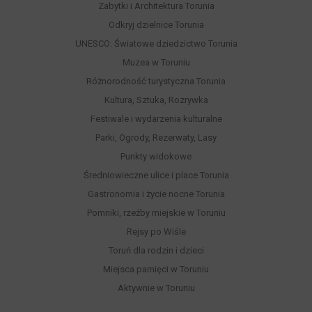
Zabytki i Architektura Torunia
Odkryj dzielnice Torunia
UNESCO: Światowe dziedzictwo Torunia
Muzea w Toruniu
Różnorodność turystyczna Torunia
Kultura, Sztuka, Rozrywka
Festiwale i wydarzenia kulturalne
Parki, Ogrody, Rezerwaty, Lasy
Punkty widokowe
Średniowieczne ulice i place Torunia
Gastronomia i życie nocne Torunia
Pomniki, rzeźby miejskie w Toruniu
Rejsy po Wiśle
Toruń dla rodzin i dzieci
Miejsca pamięci w Toruniu
Aktywnie w Toruniu