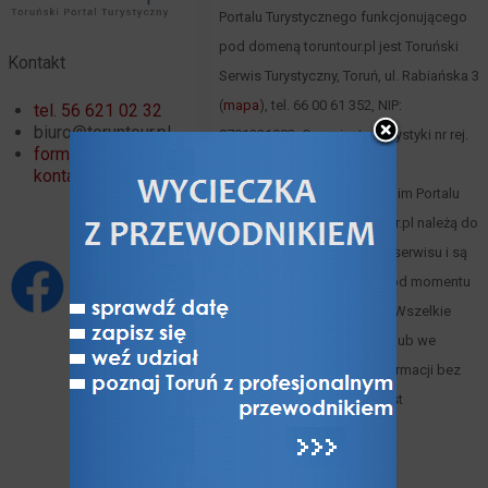
Portalu Turystycznego funkcjonującego
pod domeną toruntour.pl jest Toruński
Kontakt
Serwis Turystyczny, Toruń, ul. Rabiańska 3
(
mapa
), tel. 66 00 61 352, NIP:
tel. 56 621 02 32
biuro@toruntour.pl
8791221083, Organizator turystyki nr rej.
formularz
247 woj. kuj.-pom.
kontaktowy
Materiały zawarte w Toruńskim Portalu
Turystycznym www.toruntour.pl należą do
ich autorów lub właściciela serwisu i są
objęte prawami autorskimi od momentu
powstania Portalu w 2015 r. Wszelkie
wykorzystywanie w całości lub we
fragmentach zawartych informacji bez
zgody Wydawcy Serwisu jest
zabronione.
Polityka cookies