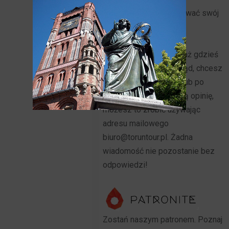
Jeżeli chcesz opublikować swój
artykuł lub napisać do
Toruńskiego Portalu
Turystycznego ponieważ gdzieś
do tekstu wkradł się błąd, chcesz
nawiązać współpracę lub po
prostu przekazać swoją opinię,
możesz to zrobić używając
adresu mailowego
biuro@toruntour.pl. Żadna
wiadomość nie pozostanie bez
odpowiedzi!
Zostań naszym patronem. Poznaj