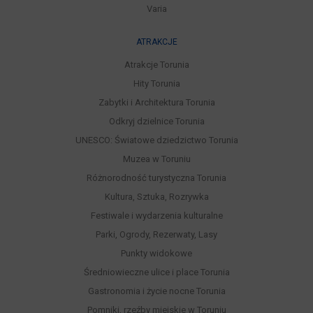
Varia
ATRAKCJE
Atrakcje Torunia
Hity Torunia
Zabytki i Architektura Torunia
Odkryj dzielnice Torunia
UNESCO: Światowe dziedzictwo Torunia
Muzea w Toruniu
Różnorodność turystyczna Torunia
Kultura, Sztuka, Rozrywka
Festiwale i wydarzenia kulturalne
Parki, Ogrody, Rezerwaty, Lasy
Punkty widokowe
Średniowieczne ulice i place Torunia
Gastronomia i życie nocne Torunia
Pomniki, rzeźby miejskie w Toruniu