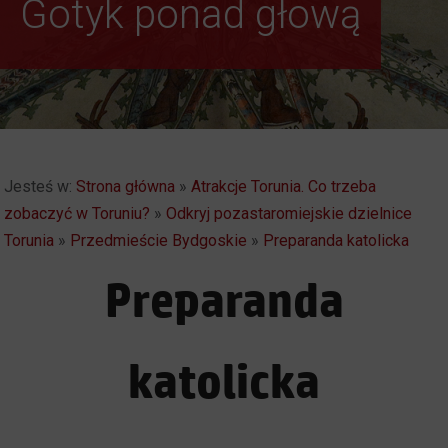
Gotyk ponad głową
Autentyczny i
Spektakularny. Toruń
Jesteś w:
Strona główna
»
Atrakcje Torunia. Co trzeba
zobaczyć w Toruniu?
»
Odkryj pozastaromiejskie dzielnice
Torunia
»
Przedmieście Bydgoskie
»
Preparanda katolicka
Preparanda
katolicka