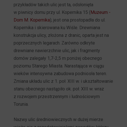
przykładów takich ulic jest ta, odsłonięta
w piwnicy domu przy ul. Kopernika 15 (
Muzeum -
Dom M. Kopernika
); jest ona prostopadła do ul.
Kopernika i skierowana ku Wiśle. Drewniana
konstrukcja ulicy, złożona z dranic, oparta jest na
poprzecznych legarach. Zarówno odkryte
drewniane nawierzchnie ulic, jak i fragmenty
domów zalegały 1,7-2,5 m poniżej obecnego
poziomu Starego Miasta. Narastająca w ciągu
wieków intensywna zabudowa podniosła teren.
Zmiana układu ulic z 1. poł. XIII w. i ukształtowanie
stanu obecnego nastąpiło ok. poł. XIII w. wraz
z rozwojem przestrzennym i ludnościowym
Torunia.
Nazwy ulic średniowiecznych w dużej mierze