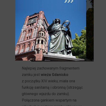
Najlepiej zachowanym fragmentem
zamku jest
wieża Gdanisko
z początku XIV wieku; miała ona
funkcję sanitarną i obronną (strzegąc
głównego wjazdu do zamku).
Połączona gankiem wspartym na