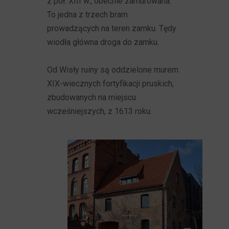
z poł. XIII w., obecnie zamurowana.
To jedna z trzech bram
prowadzących na teren zamku. Tędy
wiodła główna droga do zamku.
Od Wisły ruiny są oddzielone murem
XIX-wiecznych fortyfikacji pruskich,
zbudowanych na miejscu
wcześniejszych, z 1613 roku.