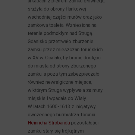
arkadach z piętrem zamku głównego,
służyła do obrony flankowej
wschodniej części murów oraz jako
zamkowa toaleta. Wzniesiona na
terenie podmokłym nad Strugą.
Gdanisko przetrwało zburzenie
zamku przez mieszczan toruńskich
w XV w. Ocalało, by bronić dostępu
do miasta od strony zburzonego
zamku, a poza tym zabezpieczało
również newralgiczne miejsce,
w którym Struga wypływała za mury
miejskie i wpadała do Wisły.
W latach 1600-1613 z inicjatywy
ówczesnego burmistrza Torunia
Heinricha Strobanda
pozostałości
zamku stały się trójkątnym