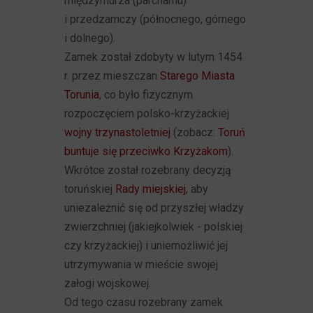
międzymurza (parchamu)
i przedzamczy (północnego, górnego
i dolnego).
Zamek został zdobyty w lutym 1454
r. przez mieszczan
Starego Miasta
Torunia
, co było fizycznym
rozpoczęciem polsko-krzyżackiej
wojny trzynastoletniej
(zobacz:
Toruń
buntuje się przeciwko Krzyżakom
).
Wkrótce został rozebrany decyzją
toruńskiej
Rady miejskiej
, aby
uniezależnić się od przyszłej władzy
zwierzchniej (jakiejkolwiek - polskiej
czy krzyżackiej) i uniemożliwić jej
utrzymywania w mieście swojej
załogi wojskowej.
Od tego czasu rozebrany zamek