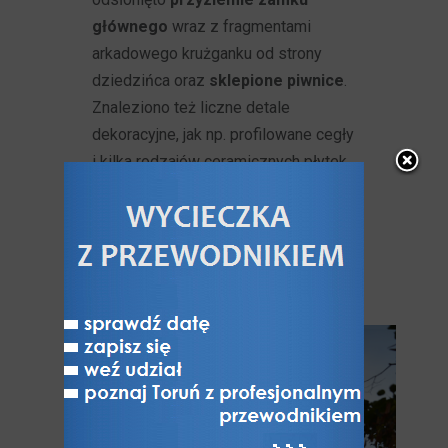
głównego
wraz z fragmentami
arkadowego krużganku od strony
dziedzińca oraz
sklepione piwnice
.
Znaleziono też liczne detale
dekoracyjne, jak np. profilowane cegły
i kilka rodzajów ceramicznych płytek
posadzkowych, a także figuralnych
oraz fragmenty dekoracji
maswerkowej i florystycznej i części
muru z polichromią.