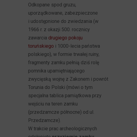
Odkopane spod gruzu,
uporządkowane, zabezpieczone
i udostępnione do zwiedzania (w
1966 r. z okazji 500. rocznicy
zawarcia
drugiego pokoju
toruńskiego
i 1000-lecia państwa
polskiego), w formie trwałej ruiny,
fragmenty zamku pełnią dziś rolę
pomnika upamiętniającego
zwycięską wojnę z Zakonem i powrót
Torunia do Polski (mówi o tym
specjalna tablica pamiątkowa przy
wejściu na teren zamku
(przedzamcze północne) od ul.
Przedzamcze).
W trakcie prac archeologicznych
odsłonięto
przyziemie zamku