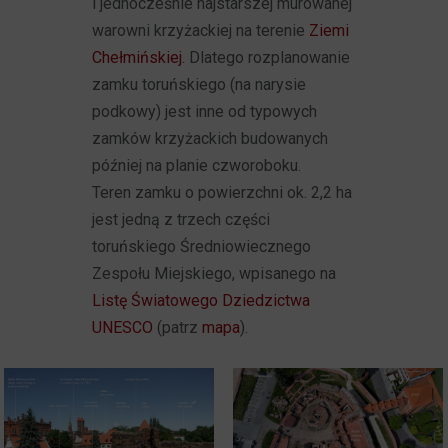
i jednocześnie najstarszej murowanej
warowni krzyżackiej na terenie
Ziemi
Chełmińskiej
. Dlatego rozplanowanie
zamku toruńskiego (na narysie
podkowy) jest inne od typowych
zamków krzyżackich budowanych
później na planie czworoboku.
Teren zamku o powierzchni ok. 2,2 ha
jest jedną z trzech części
toruńskiego Średniowiecznego
Zespołu Miejskiego, wpisanego na
Listę Światowego Dziedzictwa
UNESCO
(patrz
mapa
).