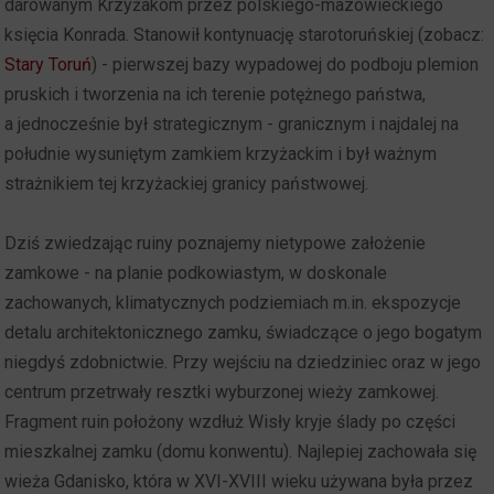
darowanym Krzyżakom przez polskiego-mazowieckiego
księcia Konrada. Stanowił kontynuację starotoruńskiej (zobacz:
Stary Toruń
) - pierwszej bazy wypadowej do podboju plemion
pruskich i tworzenia na ich terenie potężnego państwa,
a jednocześnie był strategicznym - granicznym i najdalej na
południe wysuniętym zamkiem krzyżackim i był ważnym
strażnikiem tej krzyżackiej granicy państwowej.
Dziś zwiedzając ruiny poznajemy nietypowe założenie
zamkowe - na planie podkowiastym, w doskonale
zachowanych, klimatycznych podziemiach m.in. ekspozycje
detalu architektonicznego zamku, świadczące o jego bogatym
niegdyś zdobnictwie. Przy wejściu na dziedziniec oraz w jego
centrum przetrwały resztki wyburzonej wieży zamkowej.
Fragment ruin położony wzdłuż Wisły kryje ślady po części
mieszkalnej zamku (domu konwentu). Najlepiej zachowała się
wieża Gdanisko, która w XVI-XVIII wieku używana była przez