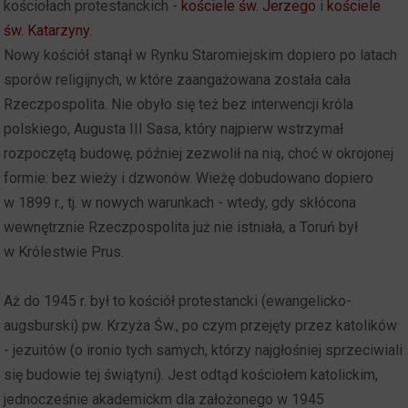
kościołach protestanckich -
kościele św. Jerzego
i
kościele
św. Katarzyny
.
Nowy kościół stanął w Rynku Staromiejskim dopiero po latach
sporów religijnych, w które zaangażowana została cała
Rzeczpospolita. Nie obyło się też bez interwencji króla
polskiego, Augusta III Sasa, który najpierw wstrzymał
rozpoczętą budowę, później zezwolił na nią, choć w okrojonej
formie: bez wieży i dzwonów. Wieżę dobudowano dopiero
w 1899 r., tj. w nowych warunkach - wtedy, gdy skłócona
wewnętrznie Rzeczpospolita już nie istniała, a Toruń był
w Królestwie Prus.
Aż do 1945 r. był to kościół protestancki (ewangelicko-
augsburski) pw. Krzyża Św., po czym przejęty przez katolików
- jezuitów (o ironio tych samych, którzy najgłośniej sprzeciwiali
się budowie tej świątyni). Jest odtąd kościołem katolickim,
jednocześnie akademickm dla założonego w 1945