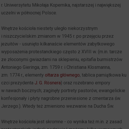
r. Uniwersytetu Mikołaja Kopernika, najstarszej i największej
uczelni w północnej Polsce.
Wnętrze kościoła niestety uległo niekorzystnym
i niszczycielskim zmianom w 1945 r. po przejęciu przez
jezuitów - usunięto kilkanaście elementów zabytkowego
wyposażenia protestanckiego często z XVIII w. (m.in. tarcze
ze złoconymi gwiazdami na sklepieniu, epitafia burmistrzów
Antoniego Gieringa, zm. 1759 r. i Christiana Klosmanna,
zm. 1774 r., elementy
ołtarza głównego
, tablica pamiątkowa ku
czci prezydenta
J. G. Rösnera
) oraz rozebrano empory
w nawach bocznych; zaginęły portrety pastorów, ewangelickie
konfesjonały i płyty nagrobne przeniesione z cmentarza św.
Jerzego.). Wtedy też zmieniono wezwanie na Ducha Św.
Wnętrze kościoła jest skromne - co wynika też m.in. z zasad