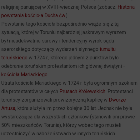
religijnej panującej w XVIII-wiecznej Polsce (zobacz:
Historia
powstania kościoła Ducha św.
)
Powstanie tego kościoła bezpośrednio wiąże się z tą
sytuacją, której w Toruniu najbardziej jaskrawym wyrazem
był nieadekwatnie surowy i tendencyjny wyrok sądu
aserorskiego dotyczący wydarzeń słynnego
tumultu
toruńskiego
w 1724 r., którego jednym z punktów było
odebranie toruńskim protestantom ich głównej świątyni -
kościoła Mariackiego
.
Utrata kościoła Mariackiego w 1724 r. była ogromnym szokiem
dla protestantów w całych
Prusach Królewskich
. Protestanci
toruńscy zorganizowali prowizoryczną kaplicę w
Dworze
Artusa
, która służyła im przez kolejne 30 lat. Jednak nie była
wystarczająca dla wszystkich członków (stanowili oni prawie
50% mieszkańców Torunia), którzy wobec tego musieli
uczestniczyć w nabożeństwach w innych toruńskich