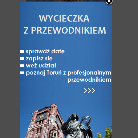
Intarsjowane portale i
drzwi w kościele Ducha
Św.