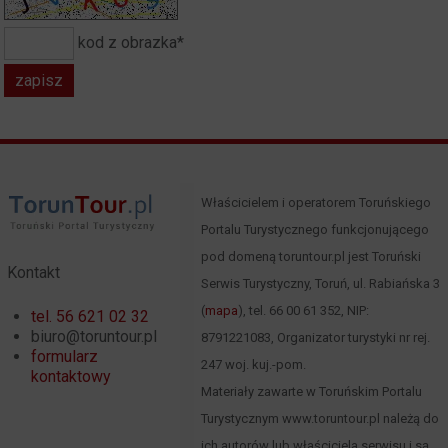
kod z obrazka*
Właścicielem i operatorem Toruńskiego
Portalu Turystycznego funkcjonującego
pod domeną toruntour.pl jest Toruński
Kontakt
Serwis Turystyczny, Toruń, ul. Rabiańska 3
(
mapa
), tel. 66 00 61 352, NIP:
tel. 56 621 02 32
biuro@toruntour.pl
8791221083, Organizator turystyki nr rej.
formularz
247 woj. kuj.-pom.
kontaktowy
Materiały zawarte w Toruńskim Portalu
Turystycznym www.toruntour.pl należą do
ich autorów lub właściciela serwisu i są