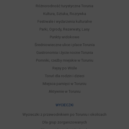
Różnorodność turystyczna Torunia
Kultura, Sztuka, Rozrywka
Festiwale i wydarzenia kulturalne
Parki, Ogrody, Rezerwaty, Lasy
Punkty widokowe
Średniowieczne ulice i place Torunia
Gastronomia i życie nocne Torunia
Pomniki, rzeźby miejskie w Toruniu
Rejsy po Wiśle
Toruń dla rodzin i dzieci
Miejsca pamięci w Toruniu
Aktywnie w Toruniu
WYCIECZKI
Wycieczki z przewodnikiem po Toruniu i okolicach
Dla grup zorganizowanych