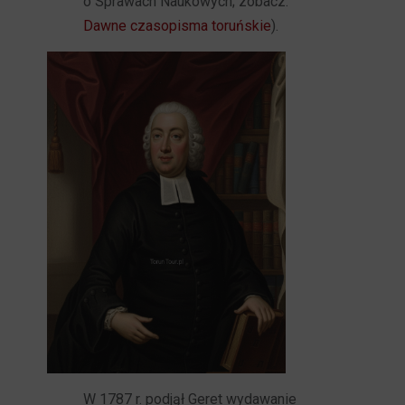
o Sprawach Naukowych; zobacz:
Dawne czasopisma toruńskie
).
W 1787 r. podjął Geret wydawanie