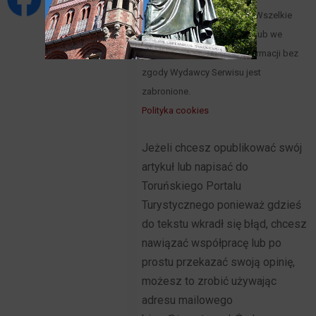
powstania Portalu w 2015 r. Wszelkie
wykorzystywanie w całości lub we
fragmentach zawartych informacji bez
zgody Wydawcy Serwisu jest
zabronione.
Polityka cookies
Jeżeli chcesz opublikować swój
artykuł lub napisać do
Toruńskiego Portalu
Turystycznego ponieważ gdzieś
do tekstu wkradł się błąd, chcesz
nawiązać współpracę lub po
prostu przekazać swoją opinię,
możesz to zrobić używając
adresu mailowego