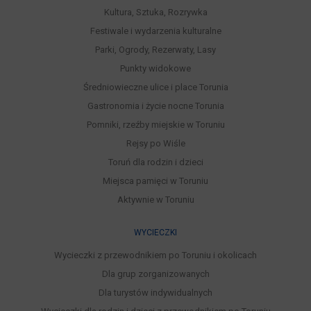
Kultura, Sztuka, Rozrywka
Festiwale i wydarzenia kulturalne
Parki, Ogrody, Rezerwaty, Lasy
Punkty widokowe
Średniowieczne ulice i place Torunia
Gastronomia i życie nocne Torunia
Pomniki, rzeźby miejskie w Toruniu
Rejsy po Wiśle
Toruń dla rodzin i dzieci
Miejsca pamięci w Toruniu
Aktywnie w Toruniu
WYCIECZKI
Wycieczki z przewodnikiem po Toruniu i okolicach
Dla grup zorganizowanych
Dla turystów indywidualnych