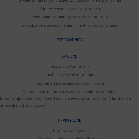
Wycieczki dla rodzin i dzieci z przewodnikiem po Toruniu
Zamów wycieczkę / przewodnika
Zwiedzanie Torunia z przewodnikiem. Trasy
Zwiedzanie z przewodnikiem miast w okolicy Torunia
PRZEWODNICY
OKOLICE
Kujawsko-Pomorskie
Najbliższe okolice Torunia
Regiony i miasta kujawsko-pomorskie
Dziedzictwo kulturowe w woj. kujawsko-pomorskim
Kanon krajoznawczy województwa kujawsko-pomorskiego (klasyfikacja
atrakcyjności turystycznej)
PRAKTYCZNE
Informacje praktyczne
Co i jak zwiedzać / robić w Toruniu