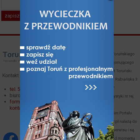
kod z obrazka*
Właścicielem i operatorem Toruńskiego
Portalu Turystycznego funkcjonującego
pod domeną toruntour.pl jest Toruński
Kontakt
Serwis Turystyczny, Toruń, ul. Rabiańska 3
(
mapa
), tel. 66 00 61 352, NIP:
tel. 56 621 02 32
biuro@toruntour.pl
8791221083, Organizator turystyki nr rej.
formularz
247 woj. kuj.-pom.
kontaktowy
Materiały zawarte w Toruńskim Portalu
Turystycznym www.toruntour.pl należą do
ich autorów lub właściciela serwisu i są
objęte prawami autorskimi od momentu