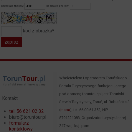
pozostało znaków:
napisałeś znaków:
kod z obrazka*
Właścicielem i operatorem Toruńskiego
Portalu Turystycznego funkcjonującego
pod domeną toruntour.pl jest Toruński
Kontakt
Serwis Turystyczny, Toruń, ul. Rabiańska 3
(
mapa
), tel. 66 00 61 352, NIP:
tel. 56 621 02 32
biuro@toruntour.pl
8791221083, Organizator turystyki nr rej.
formularz
247 woj. kuj.-pom.
kontaktowy