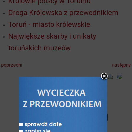
Królowie polscy w Toruniu
Droga Królewska z przewodnikiem
Toruń - miasto królewskie
Największe skarby i unikaty
toruńskich muzeów
poprzedni
następny
Komentarze
użytkowników (0)