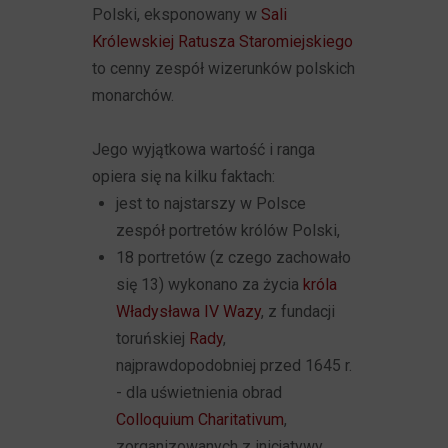
Polski, eksponowany w
Sali
Królewskiej
Ratusza Staromiejskiego
to cenny zespół wizerunków polskich
monarchów.
Jego wyjątkowa wartość i ranga
opiera się na kilku faktach:
jest to najstarszy w Polsce
zespół portretów królów Polski,
18 portretów (z czego zachowało
się 13) wykonano za życia
króla
Władysława IV Wazy
, z fundacji
toruńskiej
Rady
,
najprawdopodobniej przed 1645 r.
- dla uświetnienia obrad
Colloquium Charitativum
,
zorganizowanych z inicjatywy