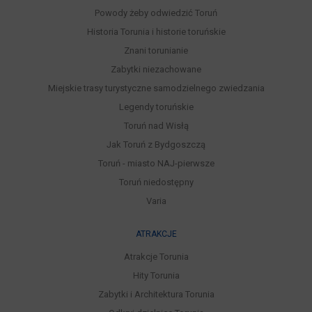
Powody żeby odwiedzić Toruń
Historia Torunia i historie toruńskie
Znani torunianie
Zabytki niezachowane
Miejskie trasy turystyczne samodzielnego zwiedzania
Legendy toruńskie
Toruń nad Wisłą
Jak Toruń z Bydgoszczą
Toruń - miasto NAJ-pierwsze
Toruń niedostępny
Varia
ATRAKCJE
Atrakcje Torunia
Hity Torunia
Zabytki i Architektura Torunia