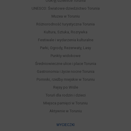
Odkryj dzielnice Torunia
UNESCO: Światowe dziedzictwo Torunia
Muzea w Toruniu
Różnorodność turystyczna Torunia
Kultura, Sztuka, Rozrywka
Festiwale i wydarzenia kulturalne
Parki, Ogrody, Rezerwaty, Lasy
Punkty widokowe
Średniowieczne ulice i place Torunia
Gastronomia i życie nocne Torunia
Pomniki, rzeźby miejskie w Toruniu
Rejsy po Wiśle
Toruń dla rodzin i dzieci
Miejsca pamięci w Toruniu
Aktywnie w Toruniu
WYCIECZKI