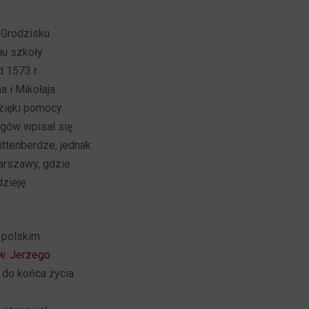
w Grodzisku
iu szkoły
d 1573 r.
 i Mikołaja
dzięki pomocy
ogów wpisał się
ittenberdze, jednak
Warszawy, gdzie
zieję
 polskim
w. Jerzego
 do końca życia