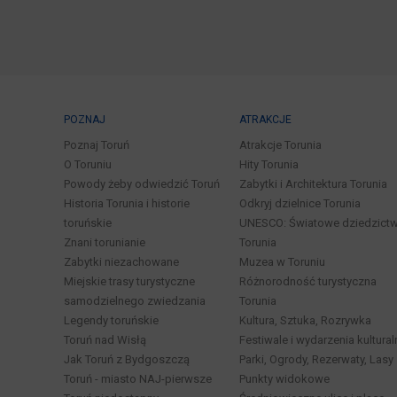
POZNAJ
ATRAKCJE
Poznaj Toruń
Atrakcje Torunia
O Toruniu
Hity Torunia
Powody żeby odwiedzić Toruń
Zabytki i Architektura Torunia
Historia Torunia i historie
Odkryj dzielnice Torunia
toruńskie
UNESCO: Światowe dziedzict
Znani torunianie
Torunia
Zabytki niezachowane
Muzea w Toruniu
Miejskie trasy turystyczne
Różnorodność turystyczna
samodzielnego zwiedzania
Torunia
Legendy toruńskie
Kultura, Sztuka, Rozrywka
Toruń nad Wisłą
Festiwale i wydarzenia kultural
Jak Toruń z Bydgoszczą
Parki, Ogrody, Rezerwaty, Lasy
Toruń - miasto NAJ-pierwsze
Punkty widokowe