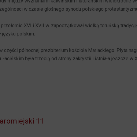
dy między wyznaniami kalwińskim i luterańskim wielokrotnie 
czególności w czasie głośnego synodu polskiego protestantyzmu,
przełomie XVI i XVII w. zapoczątkował wielką toruńską tradycję
 w języku polskim.
 części północnej prezbiterium kościoła Mariackiego. Płyta na
łacińskim była trzecią od strony zakrystii i istniała jeszcze w 
aromiejski 11