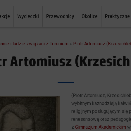
akcje
Wycieczki
Przewodnicy
Okolice
Praktyczne
ianie i ludzie związani z Toruniem
»
Piotr Artomiusz (Krzesichle
tr Artomiusz (Krzesich
(Piotr Artomiusz, Krzesichle
wybitnym kaznodzieją kalwi
religijnym posługującym się
renesansową oraz pedagog
z
Gimnazjum Akademickim
w 