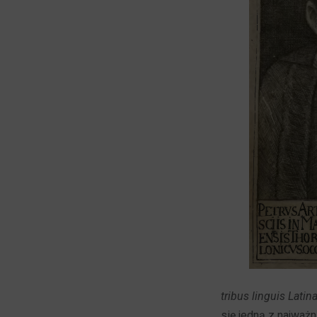
tribus linguis Lat
się jedną z najważn