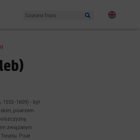
b)
leb)
b, 1552-1609) - był
ńskim, pisarzem
 polszczyzną
iem związanym
Toruniu. Pisał