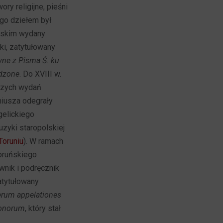
ory religijne, pieśni
ego dziełem był
olskim wydany
ki, zatytułowany
wne z Pisma Ś. ku
ądzone
. Do XVIII w.
lszych wydań
miusza odegrały
gelickiego
uzyki staropolskiej
oruniu
). W ramach
toruńskiego
nik i podręcznik
atytułowany
erum appelationes
lonorum
, który stał