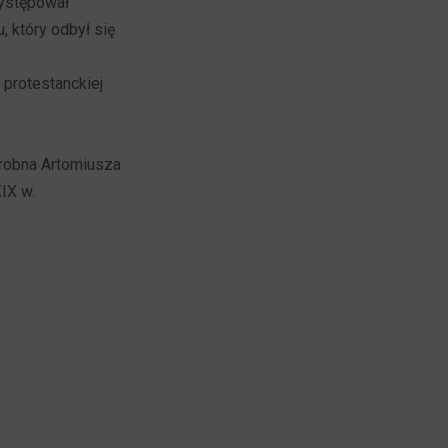
występował
 który odbył się
 protestanckiej
grobna Artomiusza
XIX w.