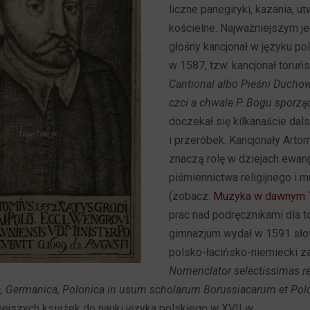
liczne panegiryki, kazania, utw
kościelne. Najważniejszym j
głośny kancjonał w języku p
w 1587, tzw. kancjonał toruńs
Cantional albo Pieśni Ducho
czci a chwale P. Bogu sporz
doczekał się kilkanaście da
i przeróbek. Kancjonały Arto
znaczą rolę w dziejach ewan
piśmiennictwa religijnego i m
(zobacz:
Muzyka w dawnym T
prac nad podręcznikami dla 
gimnazjum wydał w 1591 słow
polsko-łacińsko-niemiecki z
Nomenclator selectissimas r
ina, Germanica, Polonica in usum scholarum Borussiacarum et Po
iejszych książek do nauki języka polskiego w XVII w.