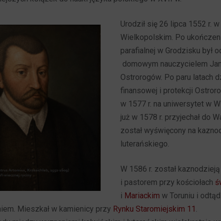
Urodził się 26 lipca 1552 r. 
Wielkopolskim. Po ukończen
parafialnej w Grodzisku był o
domowym nauczycielem Jana
Ostrorogów. Po paru latach 
finansowej i protekcji Ostror
w 1577 r. na uniwersytet w W
już w 1578 r. przyjechał do 
został wyświęcony na kaznod
luterańskiego.
W 1586 r. został kaznodzieją
i pastorem przy kościołach
ś
i
Mariackim
w Toruniu i odtąd
niem. Mieszkał w kamienicy przy
Rynku Staromiejskim 11
.