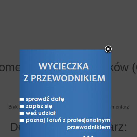
omentarze użytkowników (
Brak komentarzy. Bądź pierwszy - dodaj swój komentarz
Dodaj swój komentarz: