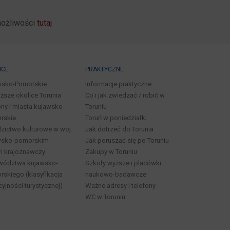
możliwości
tutaj
ICE
PRAKTYCZNE
wsko-Pomorskie
Informacje praktyczne
iższe okolice Torunia
Co i jak zwiedzać / robić w
ny i miasta kujawsko-
Toruniu
rskie
Toruń w poniedziałki
zictwo kulturowe w woj.
Jak dotrzeć do Torunia
wsko-pomorskim
Jak poruszać się po Toruniu
n krajoznawczy
Zakupy w Toruniu
wództwa kujawsko-
Szkoły wyższe i placówki
skiego (klasyfikacja
naukowo-badawcze
cyjności turystycznej)
Ważne adresy i telefony
WC w Toruniu