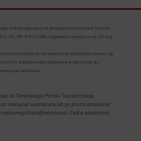
nego funkcjonującego pod domeną toruntour.pl jest Toruński
 00 61 352, NIP: 8791221083, Organizator turystyki nr rej. 247 woj.
runtour.pl należą do ich autorów lub właściciela serwisu i są
 w 2015 r. Wszelkie wykorzystywanie w całości lub we
rwisu jest zabronione.
pisać do Toruńskiego Portalu Turystycznego
cesz nawiązać współpracę lub po prostu przekazać
u mailowego biuro@toruntour.pl. Żadna wiadomość