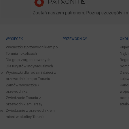
Zostań naszym patronem. Poznaj szczegóły i 
WYCIECZKI
PRZEWODNICY
OKOL
Wycieczki z przewodnikiem po
Kuja
Toruniu i okolicach
Najbl
Dla grup zorganizowanych
Regio
Dla turystów indywidualnych
pomo
wo
Wycieczki dla rodzin i dzieci z
Dzied
przewodnikiem po Toruniu
kuja
Zamów wycieczkę /
Kano
przewodnika
woje
Zwiedzanie Torunia z
pomor
przewodnikiem. Trasy
atrak
ne
Zwiedzanie z przewodnikiem
miast w okolicy Torunia