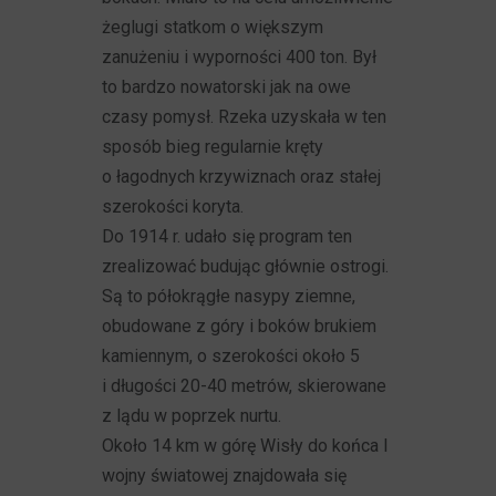
żeglugi statkom o większym
zanużeniu i wyporności 400 ton. Był
to bardzo nowatorski jak na owe
czasy pomysł. Rzeka uzyskała w ten
sposób bieg regularnie kręty
o łagodnych krzywiznach oraz stałej
szerokości koryta.
Do 1914 r. udało się program ten
zrealizować budując głównie ostrogi.
Są to półokrągłe nasypy ziemne,
obudowane z góry i boków brukiem
kamiennym, o szerokości około 5
i długości 20-40 metrów, skierowane
z lądu w poprzek nurtu.
Około 14 km w górę Wisły do końca I
wojny światowej znajdowała się