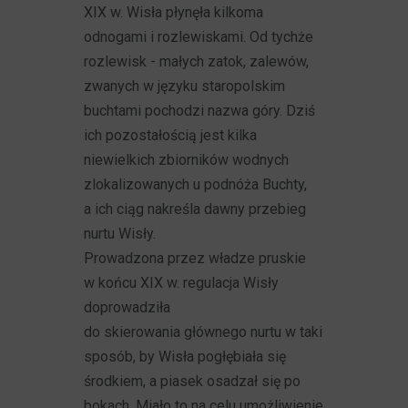
XIX w. Wisła płynęła kilkoma
odnogami i rozlewiskami. Od tychże
rozlewisk - małych zatok, zalewów,
zwanych w języku staropolskim
buchtami pochodzi nazwa góry. Dziś
ich pozostałością jest kilka
niewielkich zbiorników wodnych
zlokalizowanych u podnóża Buchty,
a ich ciąg nakreśla dawny przebieg
nurtu Wisły.
Prowadzona przez władze pruskie
w końcu XIX w. regulacja Wisły
doprowadziła
do skierowania głównego nurtu w taki
sposób, by Wisła pogłębiała się
środkiem, a piasek osadzał się po
bokach. Miało to na celu umożliwienie