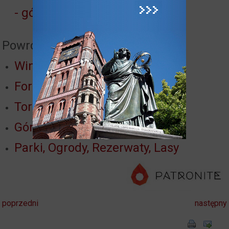
- góra Buchta
Powrót do:
Winnica
Fort I Twierdzy Toruń
Toruń nad Wisłą
Góry toruńskie
Parki, Ogrody, Rezerwaty, Lasy
poprzedni
następny