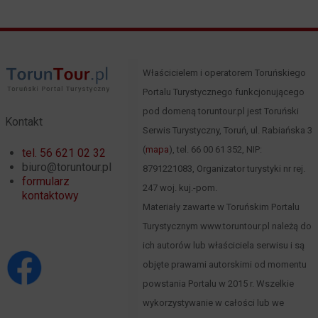
Właścicielem i operatorem Toruńskiego
Portalu Turystycznego funkcjonującego
pod domeną toruntour.pl jest Toruński
Kontakt
Serwis Turystyczny, Toruń, ul. Rabiańska 3
(
mapa
), tel. 66 00 61 352, NIP:
tel. 56 621 02 32
biuro@toruntour.pl
8791221083, Organizator turystyki nr rej.
formularz
247 woj. kuj.-pom.
kontaktowy
Materiały zawarte w Toruńskim Portalu
Turystycznym www.toruntour.pl należą do
ich autorów lub właściciela serwisu i są
objęte prawami autorskimi od momentu
powstania Portalu w 2015 r. Wszelkie
wykorzystywanie w całości lub we