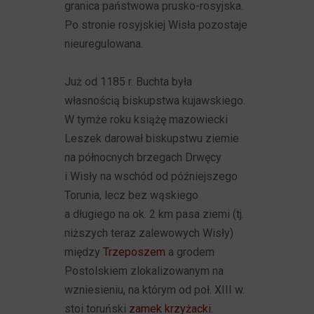
granica państwowa prusko-rosyjska.
Po stronie rosyjskiej Wisła pozostaje
nieuregulowana.
Już od 1185 r. Buchta była
własnością biskupstwa kujawskiego.
W tymże roku książę mazowiecki
Leszek darował biskupstwu ziemie
na północnych brzegach Drwęcy
i Wisły na wschód od późniejszego
Torunia, lecz bez wąskiego
a długiego na ok. 2 km pasa ziemi (tj.
niższych teraz zalewowych Wisły)
między
Trzeposzem
a grodem
Postolskiem zlokalizowanym na
wzniesieniu, na którym od poł. XIII w.
stoi toruński
zamek krzyżacki
.