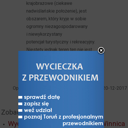
krajobrazowe (ciekawe
nadwiślańskie położenie), jest
obszarem, który kryje w sobie
ogromny niezagospodarowany
i niewykorzystany
potencjał turystyczny i rekreacyjny.
Niestety jednak teren ten nie jest
uporządkowany, tym bardziej
odpowiednio zagospodarowany
i pozostaje na pastwie losu i czasu.
Oprac. Arkadiusz Skonieczny, data publikacji: 20-12-2017
Zobacz też:
Wycieczka: Góra św. Jakuba - Winnica