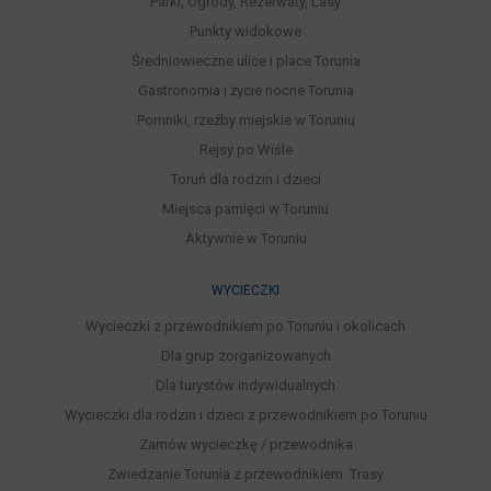
Parki, Ogrody, Rezerwaty, Lasy
Punkty widokowe
Średniowieczne ulice i place Torunia
Gastronomia i życie nocne Torunia
Pomniki, rzeźby miejskie w Toruniu
Rejsy po Wiśle
Toruń dla rodzin i dzieci
Miejsca pamięci w Toruniu
Aktywnie w Toruniu
WYCIECZKI
Wycieczki z przewodnikiem po Toruniu i okolicach
Dla grup zorganizowanych
Dla turystów indywidualnych
Wycieczki dla rodzin i dzieci z przewodnikiem po Toruniu
Zamów wycieczkę / przewodnika
Zwiedzanie Torunia z przewodnikiem. Trasy