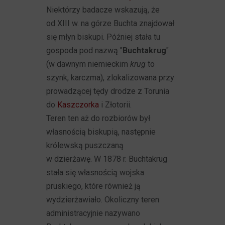
Niektórzy badacze wskazują, że
od XIII w. na górze Buchta znajdował
się młyn biskupi. Później stała tu
gospoda pod nazwą "
Buchtakrug
"
(w dawnym niemieckim
krug
to
szynk, karczma), zlokalizowana przy
prowadzącej tędy drodze z Torunia
do
Kaszczorka
i Złotorii.
Teren ten aż do rozbiorów był
własnością biskupią, następnie
królewską puszczaną
w dzierżawę. W 1878 r. Buchtakrug
stała się własnością wojska
pruskiego, które również ją
wydzierżawiało. Okoliczny teren
administracyjnie nazywano