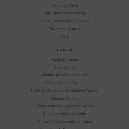
Toruń nad Wisłą
Jak Toruń z Bydgoszczą
Toruń - miasto NAJ-pierwsze
Toruń niedostępny
Varia
ATRAKCJE
Atrakcje Torunia
Hity Torunia
Zabytki i Architektura Torunia
Odkryj dzielnice Torunia
UNESCO: Światowe dziedzictwo Torunia
Muzea w Toruniu
Różnorodność turystyczna Torunia
Kultura, Sztuka, Rozrywka
Festiwale i wydarzenia kulturalne