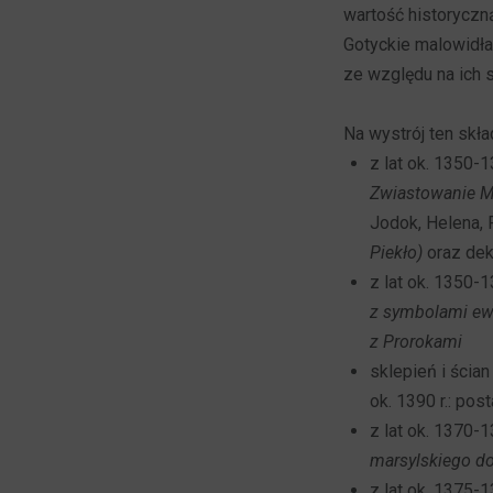
wartość historyczną
Gotyckie malowidła
ze względu na ich 
Na wystrój ten skła
z lat ok. 1350-
Zwiastowanie Ma
Jodok, Helena, 
Piekło)
oraz deko
z lat ok. 1350-
z symbolami ew
z Prorokami
sklepień i ścian
ok. 1390 r.: po
z lat ok. 1370-
marsylskiego d
z lat ok. 1375-