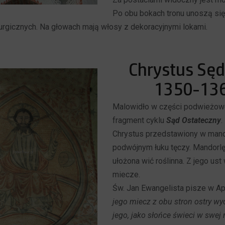
Po obu bokach tronu unoszą si
iturgicznych. Na głowach mają włosy z dekoracyjnymi lokami.
Chrystus Sęd
1350-136
Malowidło w części podwieżowe
fragment cyklu
Sąd Ostateczny
.
Chrystus przedstawiony w mando
podwójnym łuku tęczy. Mandorlę
ułożona wić roślinna. Z jego u
miecze.
Św. Jan Ewangelista pisze w Ap
jego miecz z obu stron ostry wyc
jego, jako słońce świeci w swe