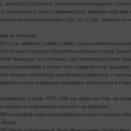
 i artystyczną tej budowli. Stwarza wrażenie bogactwa i różnoro
 w tym kościele to jedne z najcenniejszych zabytków tego typu
stosunkowo wczesne powstanie (poł. XIV w.), jak i programy ikon
dają się dekoracje:
1360: ścian, sklepień i podłuczy arkad części podwieżowej kościo
rii; Chrystus Umęczony; Męczeństwo dziesięciu tysięcy; Święci
(
Paweł, Achacjusz, Trzy Dziewice);
Sąd Ostateczny (Chrystus Sędz
racje ornamentalne w postaci wici, czołganek, rozet, gwiazdek, 
1360: sklepień zachodniego przęsła nawy południowej: 2 zacho
angelistów
na tle z błękitnymi gwiazdami; zachowanych 8 z da
 prezbiterium: z lat ok. 1370-1380: św. Jakub i św. Filip - na bocz
staci aniołów z wyobrażeniem
Vera Icon
- na sklepieniu
1380: wschodniej ściany nawy południowej:
Uczta u Szymona; Wyj
o Rzymu
1390: filarów podwieżowych:
Mater Miserocordiae; Chrystus Naucz