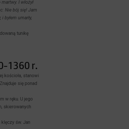
 martwy. I włożył
: Nie bój się! Jam
, i byłem umarły,
łdowaną tunikę
0-1360 r.
j kościoła, stanowi
 Znajduje się ponad
em w ręku. U jego
h, skierowanych
 klęczy św. Jan