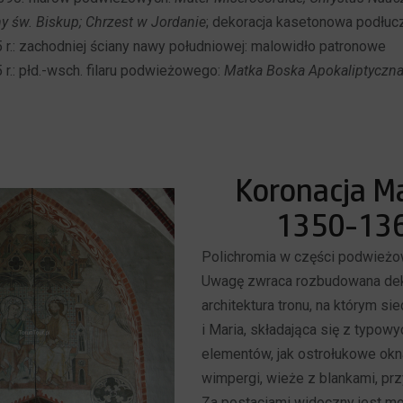
ny św. Biskup; Chrzest w Jordanie
; dekoracja kasetonowa podłuc
5 r.: zachodniej ściany nawy południowej: malowidło patronowe
 r.: płd.-wsch. filaru podwieżowego:
Matka Boska Apokaliptyczna 
Koronacja Mar
1350-136
Polichromia w części podwieżow
Uwagę zwraca rozbudowana dek
architektura tronu, na którym si
i Maria, składająca się z typowy
elementów, jak ostrołukowe okna
wimpergi, wieże z blankami, przy
Za postaciami widoczny jest m