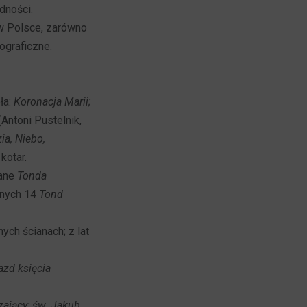
dności.
 w Polsce, zarówno
ograficzne.
ła:
Koronacja Marii;
Antoni Pustelnik,
ia, Niebo,
kotar.
wane
Tonda
wnych 14
Tond
nych ścianach; z lat
azd księcia
ający; św. Jakub