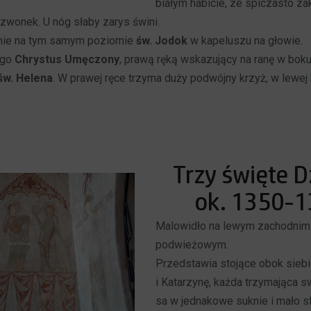
białym habicie, ze spiczasto z
dzwonek. U nóg słaby zarys świni.
onie na tym samym poziomie
św. Jodok
w kapeluszu na głowie.
ego
Chrystus Umęczony
, prawą ręką wskazujący na ranę w boku
św. Helena
. W prawej ręce trzyma duży podwójny krzyż, w lewej 
Trzy święte D
ok. 1350-1
Malowidło na lewym zachodnim 
podwieżowym.
Przedstawia stojące obok siebie
i Katarzynę, każda trzymająca sw
sa w jednakowe suknie i mało 