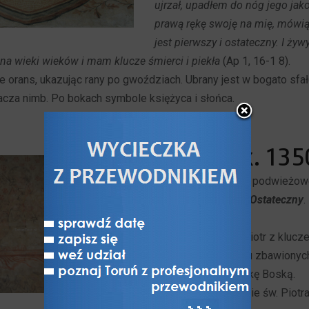
ujrzał, upadłem do nóg jego jako
prawą rękę swoję na mię, mówiąc
jest pierwszy i ostateczny. I żywy
 na wieki wieków i mam klucze śmierci i piekła
(Ap 1, 16-1 8).
e orans, ukazując rany po gwoździach. Ubrany jest w bogato sfa
tacza nimb. Po bokach symbole księżyca i słońca.
Niebo, ok. 135
Malowidło w części podwieżowe
fragment cyklu
Sąd Ostateczny
.
sceną
Piekło
.
Pośrodku stoi św. Piotr z klucz
stóp grupka sześciu zbawionyc
i patrzących na Matkę Boską.
Po przeciwnej stronie św. Piotra