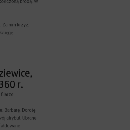
akończoną brodą. W
. Za nim krzyż.
księgę.
ziewice,
360 r.
filarze
: Barbarę, Dorotę
ój atrybut. Ubrane
sfałdowane