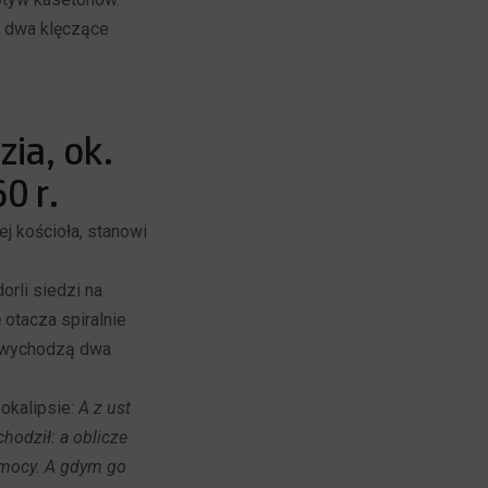
ę dwa klęczące
zia, ok.
0 r.
j kościoła, stanowi
rli siedzi na
 otacza spiralnie
st wychodzą dwa
okalipsie:
A z ust
hodził: a oblicze
j mocy. A gdym go