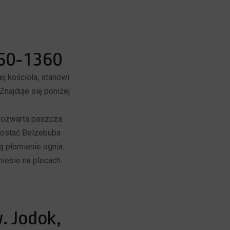
350-1360
j kościoła, stanowi
 Znajduje się poniżej
rozwarta paszcza
 postać Belzebuba
ą płomienie ognia.
iesie na plecach
w. Jodok,