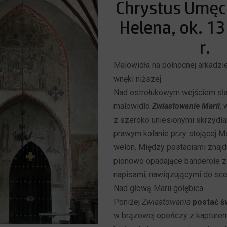
Chrystus Umęc
Helena, ok. 1
r.
Malowidła na północnej arkadzie
wnęki niższej.
Nad ostrołukowym wejściem sł
malowidło
Zwiastowanie Marii
, 
z szeroko uniesionymi skrzydła
prawym kolanie przy stojącej Ma
welon. Między postaciami znajd
pionowo opadające banderole z
napisami, nawiązującymi do sc
Nad głową Marii gołębica.
Poniżej
Zwiastowania
postać ś
w brązowej opończy z kapturem