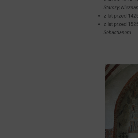
Starszy; Niezna
z lat przed 142
z lat przed 1525
Sebastianem