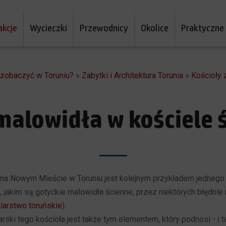
akcje
Wycieczki
Przewodnicy
Okolice
Praktyczne
a zobaczyć w Toruniu?
»
Zabytki i Architektura Torunia
»
Kościoły 
malowidła w kościele 
 na Nowym Mieście w Toruniu jest kolejnym przykładem jednego
 jakim są gotyckie malowidła ścienne, przez niektórych błędni
arstwo toruńskie
).
rski tego kościoła jest także tym elementem, który podnosi - i t