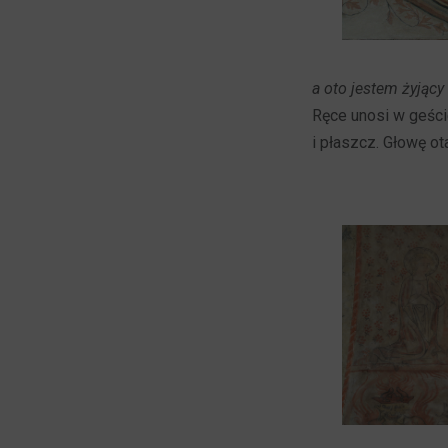
a oto jestem żyjący
Ręce unosi w geści
i płaszcz. Głowę o