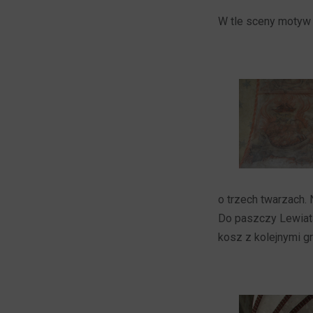
W tle sceny motyw 
o trzech twarzach.
Do paszczy Lewiat
kosz z kolejnymi g