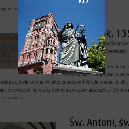
Ewangelista.
pięciolistnych kwiatków.
Piekło, ok. 1
Malowidło w części podwieżowe
fragment cyklu
Sąd Ostateczny
.
sceny
Niebo
.
W dolnym lewym rogu widnieje 
Lewiatana, z której wyłania się
 Na jego głowie korona zwieńczona rogami. W tyle postaci buchaj
ana prowadzeni są przez demona związani grzesznicy. Demon n
rzesznikami.
Św. Antoni, ś