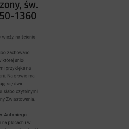
zony, św.
350-1360
 wieży, na ścianie
abo zachowane
w której anioł
mi przyklęka na
rii. Na głowie ma
ują się dwie
e słabo czytelnymi
eny Zwiastowania.
w. Antoniego
 na plecach i w