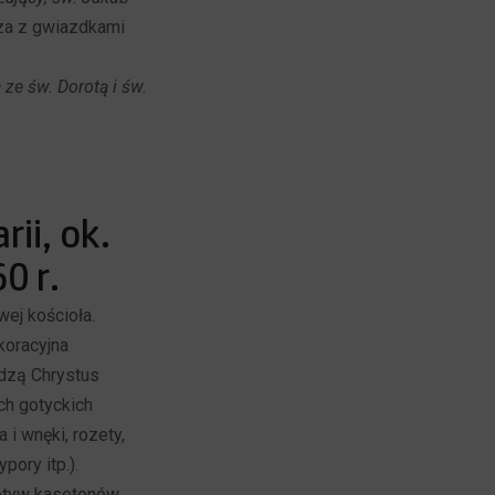
za z gwiazdkami
ze św. Dorotą i św.
ii, ok.
0 r.
ej kościoła.
oracyjna
edzą Chrystus
ch gotyckich
 i wnęki, rozety,
pory itp.).
otyw kasetonów.