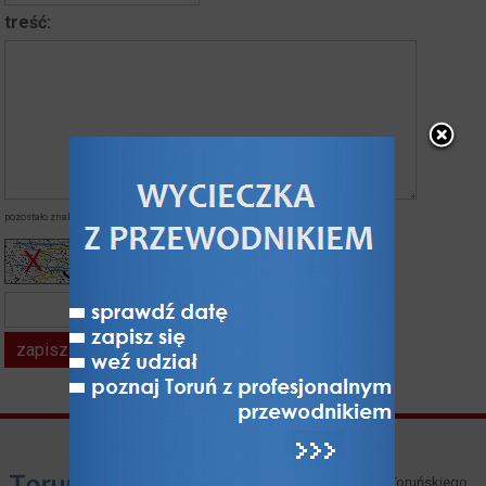
treść:
pozostało znaków:
napisałeś znaków:
kod z obrazka*
Właścicielem i operatorem Toruńskiego