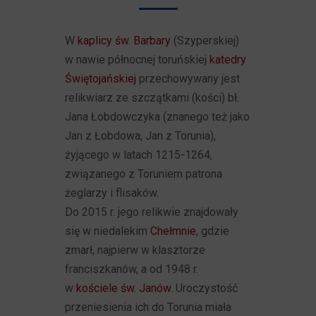
W
kaplicy św. Barbary
(Szyperskiej)
w nawie północnej toruńskiej
katedry
Świętojańskiej
przechowywany jest
relikwiarz ze szczątkami (kości) bł.
Jana Łobdowczyka (znanego też jako
Jan z Łobdowa, Jan z Torunia),
żyjącego w latach 1215-1264,
związanego z Toruniem patrona
żeglarzy i flisaków.
Do 2015 r. jego relikwie znajdowały
się w niedalekim
Chełmnie
, gdzie
zmarł, najpierw w klasztorze
franciszkanów, a od 1948 r.
w
kościele św. Janów
. Uroczystość
przeniesienia ich do Torunia miała