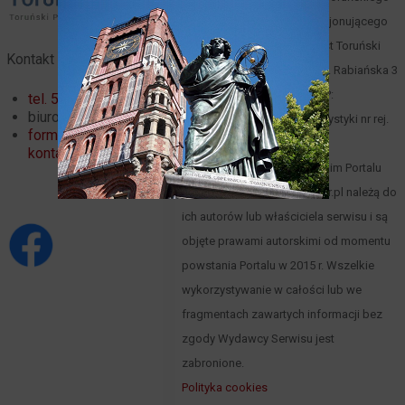
Portalu Turystycznego funkcjonującego
pod domeną toruntour.pl jest Toruński
Kontakt
Serwis Turystyczny, Toruń, ul. Rabiańska 3
(
mapa
), tel. 66 00 61 352, NIP:
tel. 56 621 02 32
biuro@toruntour.pl
8791221083, Organizator turystyki nr rej.
formularz
247 woj. kuj.-pom.
kontaktowy
Materiały zawarte w Toruńskim Portalu
Turystycznym www.toruntour.pl należą do
ich autorów lub właściciela serwisu i są
objęte prawami autorskimi od momentu
powstania Portalu w 2015 r. Wszelkie
wykorzystywanie w całości lub we
fragmentach zawartych informacji bez
zgody Wydawcy Serwisu jest
zabronione.
Polityka cookies