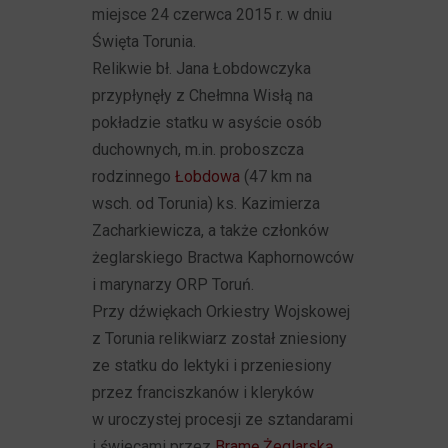
miejsce 24 czerwca 2015 r. w dniu
Święta Torunia.
Relikwie bł. Jana Łobdowczyka
przypłynęły z Chełmna Wisłą na
pokładzie statku w asyście osób
duchownych, m.in. proboszcza
rodzinnego
Łobdowa
(47 km na
wsch. od Torunia) ks. Kazimierza
Zacharkiewicza, a także członków
żeglarskiego Bractwa Kaphornowców
i marynarzy ORP Toruń.
Przy dźwiękach Orkiestry Wojskowej
z Torunia relikwiarz został zniesiony
ze statku do lektyki i przeniesiony
przez franciszkanów i kleryków
w uroczystej procesji ze sztandarami
i świecami przez
Bramę Żeglarską