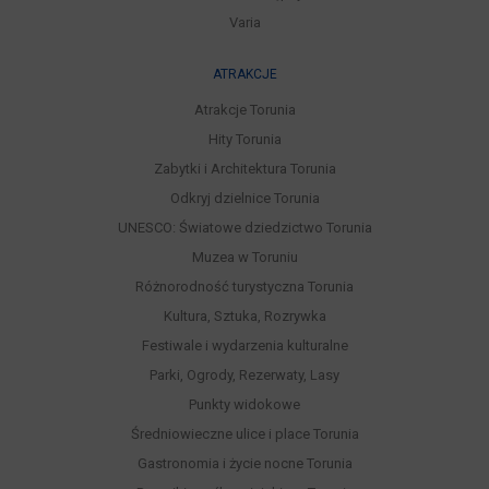
Varia
ATRAKCJE
Atrakcje Torunia
Hity Torunia
Zabytki i Architektura Torunia
Odkryj dzielnice Torunia
UNESCO: Światowe dziedzictwo Torunia
Muzea w Toruniu
Różnorodność turystyczna Torunia
Kultura, Sztuka, Rozrywka
Festiwale i wydarzenia kulturalne
Parki, Ogrody, Rezerwaty, Lasy
Punkty widokowe
Średniowieczne ulice i place Torunia
Gastronomia i życie nocne Torunia