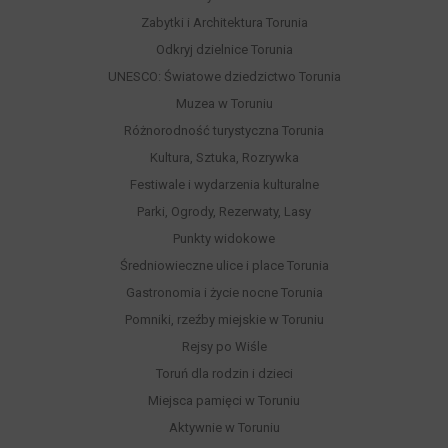
Zabytki i Architektura Torunia
Odkryj dzielnice Torunia
UNESCO: Światowe dziedzictwo Torunia
Muzea w Toruniu
Różnorodność turystyczna Torunia
Kultura, Sztuka, Rozrywka
Festiwale i wydarzenia kulturalne
Parki, Ogrody, Rezerwaty, Lasy
Punkty widokowe
Średniowieczne ulice i place Torunia
Gastronomia i życie nocne Torunia
Pomniki, rzeźby miejskie w Toruniu
Rejsy po Wiśle
Toruń dla rodzin i dzieci
Miejsca pamięci w Toruniu
Aktywnie w Toruniu