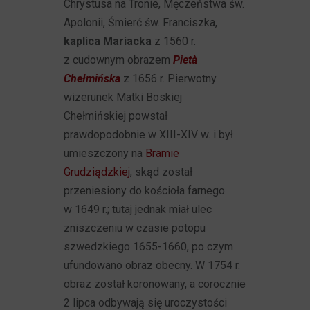
Chrystusa na Tronie, Męczeństwa św.
Apolonii, Śmierć św. Franciszka,
kaplica Mariacka
z 1560 r.
z cudownym obrazem
Pietà
Chełmińska
z 1656 r. Pierwotny
wizerunek Matki Boskiej
Chełmińskiej powstał
prawdopodobnie w XIII-XIV w. i był
umieszczony na
Bramie
Grudziądzkiej
, skąd został
przeniesiony do kościoła farnego
w 1649 r.; tutaj jednak miał ulec
zniszczeniu w czasie potopu
szwedzkiego 1655-1660, po czym
ufundowano obraz obecny. W 1754 r.
obraz został koronowany, a corocznie
2 lipca odbywają się uroczystości