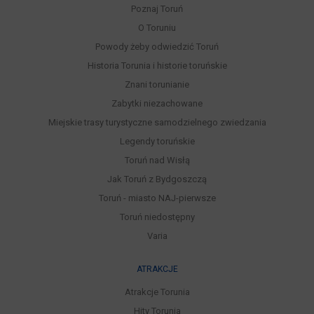
Poznaj Toruń
O Toruniu
Powody żeby odwiedzić Toruń
Historia Torunia i historie toruńskie
Znani torunianie
Zabytki niezachowane
Miejskie trasy turystyczne samodzielnego zwiedzania
Legendy toruńskie
Toruń nad Wisłą
Jak Toruń z Bydgoszczą
Toruń - miasto NAJ-pierwsze
Toruń niedostępny
Varia
ATRAKCJE
Atrakcje Torunia
Hity Torunia