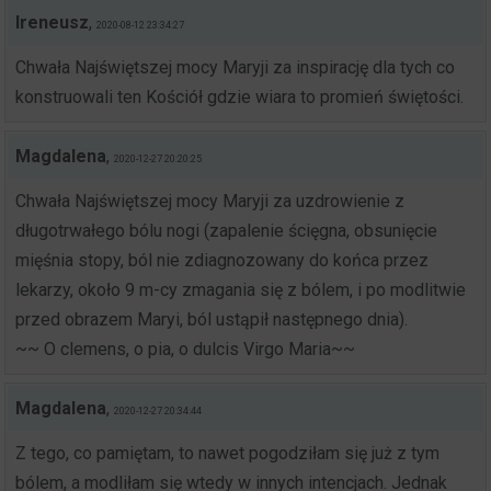
Ireneusz
,
2020-08-12 23:34:27
Chwała Najświętszej mocy Maryji za inspirację dla tych co
konstruowali ten Kościół gdzie wiara to promień świętości.
Magdalena
,
2020-12-27 20:20:25
Chwała Najświętszej mocy Maryji za uzdrowienie z
długotrwałego bólu nogi (zapalenie ścięgna, obsunięcie
mięśnia stopy, ból nie zdiagnozowany do końca przez
lekarzy, około 9 m-cy zmagania się z bólem, i po modlitwie
przed obrazem Maryi, ból ustąpił następnego dnia).
~~ O clemens, o pia, o dulcis Virgo Maria~~
Magdalena
,
2020-12-27 20:34:44
Z tego, co pamiętam, to nawet pogodziłam się już z tym
bólem, a modliłam się wtedy w innych intencjach. Jednak