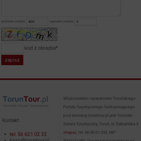
pozostało znaków:
napisałeś znaków:
kod z obrazka*
Właścicielem i operatorem Toruńskiego
Portalu Turystycznego funkcjonującego
pod domeną toruntour.pl jest Toruński
Kontakt
Serwis Turystyczny, Toruń, ul. Rabiańska 3
(
mapa
), tel. 66 00 61 352, NIP:
tel. 56 621 02 32
biuro@toruntour.pl
8791221083, Organizator turystyki nr rej.