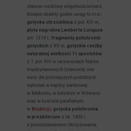
stanowi osobliwy wilgotnościomierz.
Kolejne obiekty godne uwagi to m.in.:
gotycka chrzcielnica
z poł. XIII w.,
płyta nagrobna Lamberta Longusa
zm. 1319 r.,
fragmenty polichromii
gotyckich
z XV w.,
gotyckie rzeźby
naturalnej wielkości 11 apostołów
z 1. poł. XIV w. na konsolach filarów
międzynawowych (stanowiły one
wzór dla późniejszych podobnych
wykonań w kaplicy zamkowej
w Malborku, w katedrze w Królewcu
oraz w kościele parafialnym
w
Brodnicy
),
gotycka polichromia
w prezbiterium
z ok. 1400 r.
z przedstawieniem Ukrzyżowania,