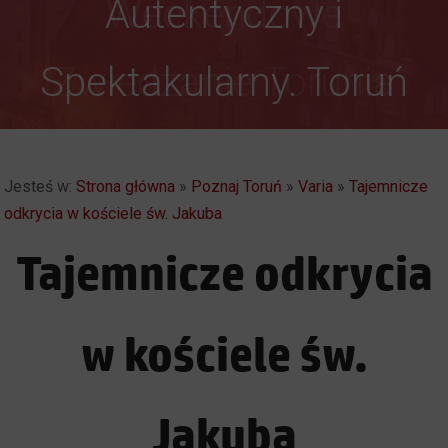
Autentyczny i
Weekendowe
Spektakularny. Toruń
Zwiedzanie Torunia
Jesteś w:
Strona główna
»
Poznaj Toruń
»
Varia
»
Tajemnicze
odkrycia w kościele św. Jakuba
Tajemnicze odkrycia
w kościele św.
Jakuba