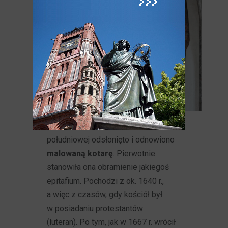
Na ścianie zachodniej nawy
południowej odsłonięto i odnowiono
malowaną kotarę
. Pierwotnie
stanowiła ona obramienie jakiegoś
epitafium. Pochodzi z ok. 1640 r.,
a więc z czasów, gdy kościół był
w posiadaniu protestantów
(luteran). Po tym, jak w 1667 r. wrócił