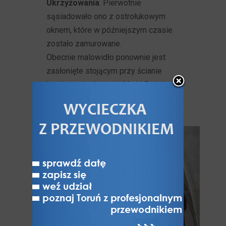
Ukrzyżowania
. Pierwotnie
sąsiadowało ono z ostrołukowym
oknem, które w późniejszym czasie
zostało zamurowane.
Obecnie malowidło ponownie jest
zasłonięte stojącym przy ścianie
barokowym ołtazrem Matki Bożej
Szkaplerznej.