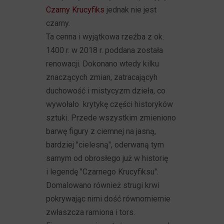
Czarny Krucyfiks
jednak nie jest
czarny.
Ta cenna i wyjątkowa rzeźba z ok.
1400 r. w 2018 r. poddana została
renowacji. Dokonano wtedy kilku
znaczących zmian, zatracającyh
duchowość i mistycyzm dzieła, co
wywołało krytykę części historyków
sztuki. Przede wszystkim zmieniono
barwę figury z ciemnej na jasną,
bardziej "cielesną", oderwaną tym
samym od obrosłego już w historię
i legendę "Czarnego Krucyfiksu".
Domalowano również strugi krwi
pokrywając nimi dość równomiernie
zwłaszcza ramiona i tors.