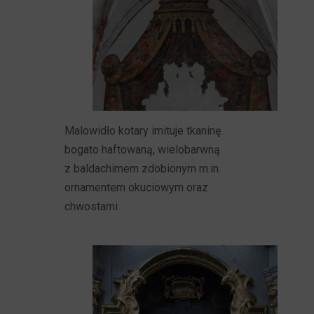
Malowidło kotary imituje tkaninę
bogato haftowaną, wielobarwną
z baldachimem zdobionym m.in.
ornamentem okuciowym oraz
chwostami.