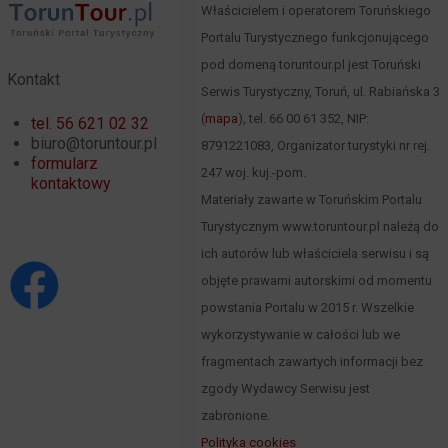
Właścicielem i operatorem Toruńskiego
Portalu Turystycznego funkcjonującego
pod domeną toruntour.pl jest Toruński
Kontakt
Serwis Turystyczny, Toruń, ul. Rabiańska 3
(
mapa
), tel. 66 00 61 352, NIP:
tel. 56 621 02 32
biuro@toruntour.pl
8791221083, Organizator turystyki nr rej.
formularz
247 woj. kuj.-pom.
kontaktowy
Materiały zawarte w Toruńskim Portalu
Turystycznym www.toruntour.pl należą do
ich autorów lub właściciela serwisu i są
objęte prawami autorskimi od momentu
powstania Portalu w 2015 r. Wszelkie
wykorzystywanie w całości lub we
fragmentach zawartych informacji bez
zgody Wydawcy Serwisu jest
zabronione.
Polityka cookies