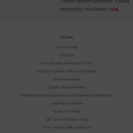
Zostań naszym patronem. Poznaj
szczegóły i możliwości
tutaj
POZNAJ
Poznaj Toruń
O Toruniu
Powody żeby odwiedzić Toruń
Historia Torunia i historie toruńskie
Znani torunianie
Zabytki niezachowane
Miejskie trasy turystyczne samodzielnego zwiedzania
Legendy toruńskie
Toruń nad Wisłą
Jak Toruń z Bydgoszczą
Toruń - miasto NAJ-pierwsze