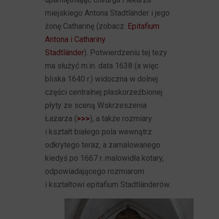
miejskiego Antona Stadtländer i jego
żonę Catharinę (zobacz:
Epitafium
Antona i Cathariny
Stadtländer
). Potwierdzeniu tej tezy
ma służyć m.in. data 1638 (a więc
bliska 1640 r.) widoczna w dolnej
części centralnej płaskorzeźbionej
płyty ze sceną Wskrzeszenia
Łazarza (
>>>
), a także rozmiary
i kształt białego pola wewnątrz
odkrytego teraz, a zamalowanego
kiedyś po 1667 r. malowidła kotary,
odpowiadającego rozmiarom
i kształtowi epitafium Stadtländerów.