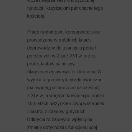
wcześniejsze tezy o krzyżackiej
fundacji i krzyżackim patronacie tego
kościoła.
Prace remontowo-konserwatorskie
prowadzone w ostatnich latach
doprowadziły do usunięcia pobiał
położonych w 2. poł. XVI w. przez
protestantów na ściany,
filary międzynawowe i sklepienia. W
wyniku tego odkryto średniowieczne
malowidła, pochodzące najczęściej
z XIV w., a wnętrze kościoła po ponad
460 latach odzyskało swój wizerunek
i nastrój z czasów gotyckich.
Odkrycia te zapewne wpłyną na
zmianę dotychczas funkcjonującej