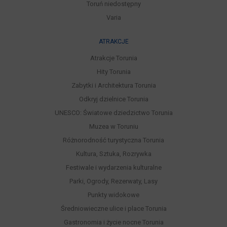
Toruń niedostępny
Varia
ATRAKCJE
Atrakcje Torunia
Hity Torunia
Zabytki i Architektura Torunia
Odkryj dzielnice Torunia
UNESCO: Światowe dziedzictwo Torunia
Muzea w Toruniu
Różnorodność turystyczna Torunia
Kultura, Sztuka, Rozrywka
Festiwale i wydarzenia kulturalne
Parki, Ogrody, Rezerwaty, Lasy
Punkty widokowe
Średniowieczne ulice i place Torunia
Gastronomia i życie nocne Torunia