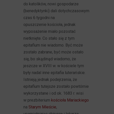
do katolików, nowi gospodarze
(benedyktynki) dali dotychczasowym
czas 6 tygodni na
opuszczenie kościoła, jednak
wyposażenie miało pozostać
nietknięte. Co stało się z tym
epitafium nie wiadomo. Być może
zostało zabrane, być może ostało
się, bo skądinąd wiadomo, że
jeszcze w XVIII w. w kościele tym
były nadal inne epitafia luterańskie.
Istnieją jednak podejrzenia, że
epitafium tutejsze zostało powtórnie
wykorzystane i od ok. 1683 r. wisi
w prezbiterium
kościoła Mariackiego
na
Starym Mieście
,
upamiętniając chirurga i lekarza