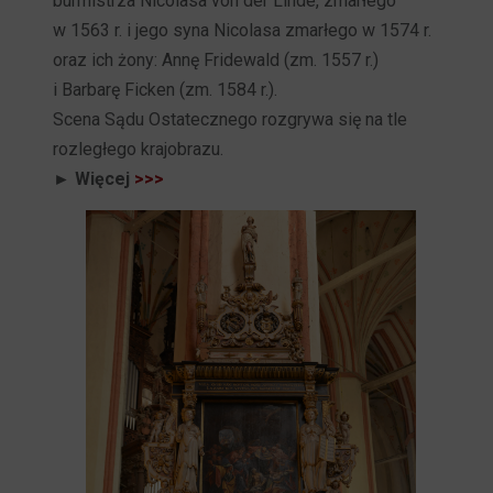
burmistrza Nicolasa von der Linde, zmarłego
w 1563 r. i jego syna Nicolasa zmarłego w 1574 r.
oraz ich żony: Annę Fridewald (zm. 1557 r.)
i Barbarę Ficken (zm. 1584 r.).
Scena Sądu Ostatecznego rozgrywa się na tle
rozległego krajobrazu.
► Więcej
>>>