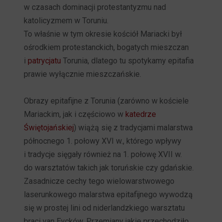
w czasach dominacji protestantyzmu nad
katolicyzmem w Toruniu.
To właśnie w tym okresie kościół Mariacki był
ośrodkiem protestanckich, bogatych mieszczan
i
patrycjatu
Torunia, dlatego tu spotykamy epitafia
prawie wyłącznie mieszczańskie.
Obrazy epitafijne z Torunia (zarówno w kościele
Mariackim, jak i częściowo w
katedrze
Świętojańskiej
) wiążą się z tradycjami malarstwa
północnego 1. połowy XVI w., którego wpływy
i tradycje sięgały również na 1. połowę XVII w.
do warsztatów takich jak toruńskie czy gdańskie.
Zasadnicze cechy tego wielowarstwowego
laserunkowego malarstwa epitafijnego wywodzą
się w prostej lini od niderlandzkiego warsztatu
braci van Eycków. Przemiany jakie przechodziło