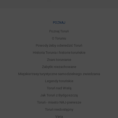
POZNAJ
Poznaj Toruń
O Toruniu
Powody żeby odwiedzić Toruń
Historia Torunia i historie toruńskie
Znani torunianie
Zabytki niezachowane
Miejskie trasy turystyczne samodzielnego zwiedzania
Legendy toruńskie
Toruń nad Wisłą
Jak Toruń z Bydgoszczą
Toruń - miasto NAJ-pierwsze
Toruń niedostępny
Varia