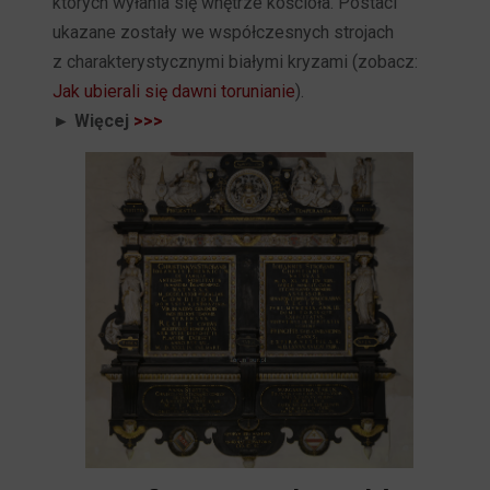
których wyłania się wnętrze kościoła. Postaci
ukazane zostały we współczesnych strojach
z charakterystycznymi białymi kryzami (zobacz:
Jak ubierali się dawni torunianie
).
► Więcej
>>>