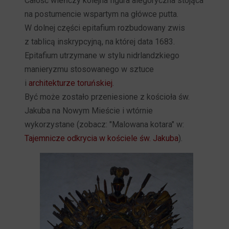
Całość wieńczy kolejna figura alegoryczna stojąca
na postumencie wspartym na główce putta.
W dolnej części epitafium rozbudowany zwis
z tablicą inskrypcyjną, na której data 1683.
Epitafium utrzymane w stylu nidrlandzkiego
manieryzmu stosowanego w sztuce
i
architekturze toruńskiej
.
Być może zostało przeniesione z kościoła św.
Jakuba na Nowym Mieście i wtórnie
wykorzystane (zobacz: "Malowana kotara" w:
Tajemnicze odkrycia w kościele św. Jakuba
).