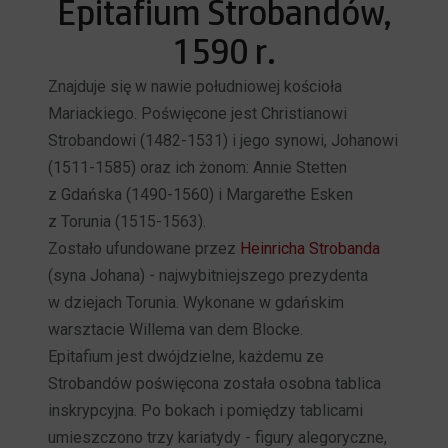
Epitafium Strobandów,
1590 r.
Znajduje się w nawie południowej kościoła
Mariackiego. Poświęcone jest Christianowi
Strobandowi (1482-1531) i jego synowi, Johanowi
(1511-1585) oraz ich żonom: Annie Stetten
z Gdańska (1490-1560) i Margarethe Esken
z Torunia (1515-1563).
Zostało ufundowane przez
Heinricha Strobanda
(syna Johana) - najwybitniejszego prezydenta
w dziejach Torunia. Wykonane w gdańskim
warsztacie Willema van dem Blocke.
Epitafium jest dwójdzielne, każdemu ze
Strobandów poświęcona została osobna tablica
inskrypcyjna. Po bokach i pomiędzy tablicami
umieszczono trzy kariatydy - figury alegoryczne,