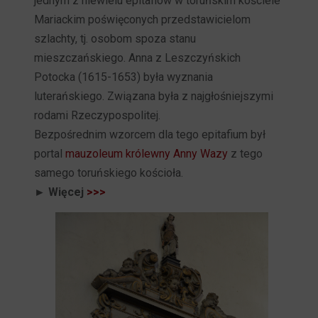
jednym z niewielu epitafiów w toruńskim kościele
Mariackim poświęconych przedstawicielom
szlachty, tj. osobom spoza stanu
mieszczańskiego. Anna z Leszczyńskich
Potocka (1615-1653) była wyznania
luterańskiego. Związana była z najgłośniejszymi
rodami Rzeczypospolitej.
Bezpośrednim wzorcem dla tego epitafium był
portal
mauzoleum królewny Anny Wazy
z tego
samego toruńskiego kościoła.
► Więcej
>>>