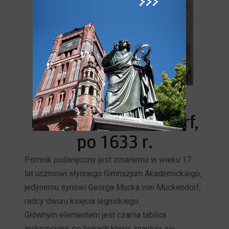
Epitafium Johanna
Muck von Muckendorf,
po 1633 r.
Pomnik poświęcony jest zmarłemu w wieku 17
lat uczniowi słynnego Gimnazjum Akademickiego,
jedynemu synowi Georga Mucka von Muckendorf,
radcy dworu księcia legnickiego.
Głównym elementem jest czarna tablica
inskrypcyjna, po bokach której znajdują się