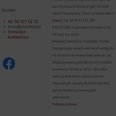
pod domeną toruntour.pl jest Toruński
Kontakt
Serwis Turystyczny, Toruń, ul. Rabiańska 3
(
mapa
), tel. 66 00 61 352, NIP:
tel. 56 621 02 32
biuro@toruntour.pl
8791221083, Organizator turystyki nr rej.
formularz
247 woj. kuj.-pom.
kontaktowy
Materiały zawarte w Toruńskim Portalu
Turystycznym www.toruntour.pl należą do
ich autorów lub właściciela serwisu i są
objęte prawami autorskimi od momentu
powstania Portalu w 2015 r. Wszelkie
wykorzystywanie w całości lub we
fragmentach zawartych informacji bez
zgody Wydawcy Serwisu jest
zabronione.
Polityka cookies