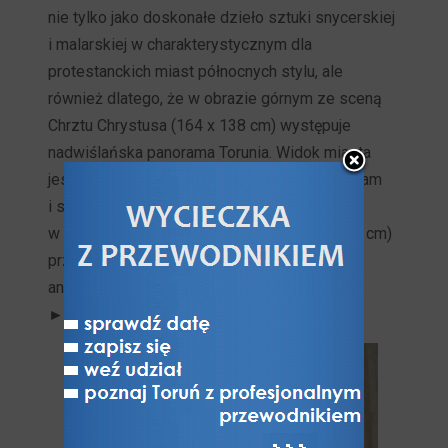
nie tylko jako doskonałe dzieło sztuki snycerskiej
i malarskiej w charakterystycznym dla
protestanckich miast północnych stylu, ale
również dlatego, że w obrazie górnym ze sceną
Chrztu Chrystusa (164 x 138 cm) występuje
nadwiślańska panorama Torunia. Widok miasta
jest najstarszą z zachowanych do dziś panoram
i stanowi schemat dla późniejszych panoram
w malarstwie i grafice. Obraz dolny (66 x 103 cm)
przedstawia rodzinny portret zbiorowy na tle
antykizującego wnętrza kościoła i kotar.
► Więcej
>>>