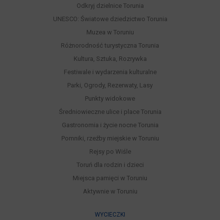
Odkryj dzielnice Torunia
UNESCO: Światowe dziedzictwo Torunia
Muzea w Toruniu
Różnorodność turystyczna Torunia
Kultura, Sztuka, Rozrywka
Festiwale i wydarzenia kulturalne
Parki, Ogrody, Rezerwaty, Lasy
Punkty widokowe
Średniowieczne ulice i place Torunia
Gastronomia i życie nocne Torunia
Pomniki, rzeźby miejskie w Toruniu
Rejsy po Wiśle
Toruń dla rodzin i dzieci
Miejsca pamięci w Toruniu
Aktywnie w Toruniu
WYCIECZKI