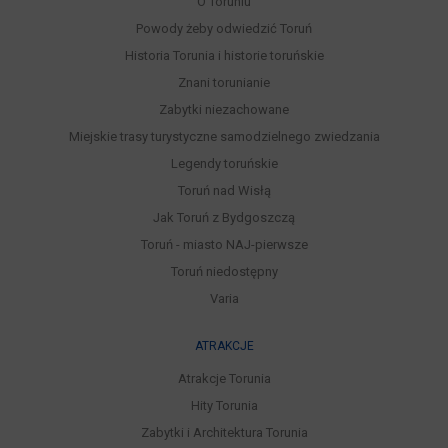
O Toruniu
Powody żeby odwiedzić Toruń
Historia Torunia i historie toruńskie
Znani torunianie
Zabytki niezachowane
Miejskie trasy turystyczne samodzielnego zwiedzania
Legendy toruńskie
Toruń nad Wisłą
Jak Toruń z Bydgoszczą
Toruń - miasto NAJ-pierwsze
Toruń niedostępny
Varia
ATRAKCJE
Atrakcje Torunia
Hity Torunia
Zabytki i Architektura Torunia