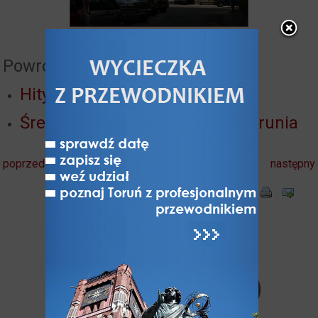
Powrót do:
Hity Torunia
Średniowieczne ulice i place Torunia
poprzedni
następny
Komentarze
użytkowników (0)