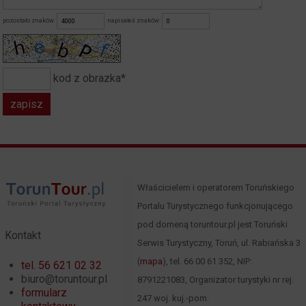
pozostało znaków:
napisałeś znaków:
kod z obrazka*
Właścicielem i operatorem Toruńskiego
Portalu Turystycznego funkcjonującego
pod domeną toruntour.pl jest Toruński
Kontakt
Serwis Turystyczny, Toruń, ul. Rabiańska 3
(
mapa
), tel. 66 00 61 352, NIP:
tel. 56 621 02 32
biuro@toruntour.pl
8791221083, Organizator turystyki nr rej.
formularz
247 woj. kuj.-pom.