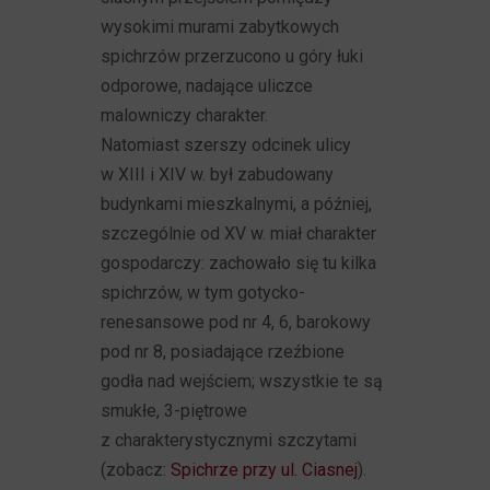
wysokimi murami zabytkowych
spichrzów przerzucono u góry łuki
odporowe, nadające uliczce
malowniczy charakter.
Natomiast szerszy odcinek ulicy
w XIII i XIV w. był zabudowany
budynkami mieszkalnymi, a później,
szczególnie od XV w. miał charakter
gospodarczy: zachowało się tu kilka
spichrzów, w tym gotycko-
renesansowe pod nr 4, 6, barokowy
pod nr 8, posiadające rzeźbione
godła nad wejściem; wszystkie te są
smukłe, 3-piętrowe
z charakterystycznymi szczytami
(zobacz:
Spichrze przy ul. Ciasnej
).