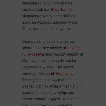
translokacją Torunia na obecne
miejsce (zobacz:
Stary Toruń
),
biegnącego wtedy na zachód od
grodu na wzgórzu, zajętego w poł.
XIII w. przez zamek krzyżacki.
Ulica wyraźnie dzieli się na dwa
odcinki: szerszy między
ul. Łazienną
i
ul. Mostową
oraz węższy między ul.
Mostową i ową bramą do zamku,
usytuowaną w ciągu linii murów
miejskich wzdłuż
ul. Podmurnej
.
Szczególnie urokliwy jest ten
węższy odcinek, mający niecałe 3 m
szerokości - służący wyłącznie
celom komunikacyjnym - gdzie nad
ciasnym przejściem pomiędzy