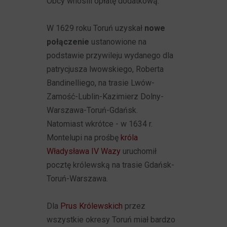
Obcy wnosili opłatę dodatkową.
W 1629 roku Toruń uzyskał
nowe
połączenie
ustanowione na
podstawie przywileju wydanego dla
patrycjusza lwowskiego, Roberta
Bandinelliego, na trasie Lwów-
Zamość-Lublin-Kazimierz Dolny-
Warszawa-Toruń-Gdańsk.
Natomiast wkrótce - w 1634 r.
Montelupi na prośbę
króla
Władysława IV Wazy
uruchomił
pocztę królewską na trasie Gdańsk-
Toruń-Warszawa.
Dla
Prus Królewskich
przez
wszystkie okresy Toruń miał bardzo