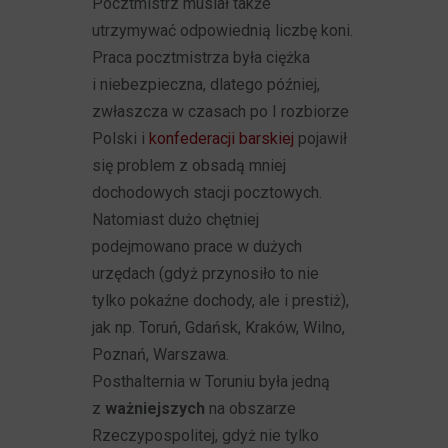
Pocztmistrz musiał także
utrzymywać odpowiednią liczbę koni.
Praca pocztmistrza była ciężka
i niebezpieczna, dlatego później,
zwłaszcza w czasach po I rozbiorze
Polski i
konfederacji barskiej
pojawił
się problem z obsadą mniej
dochodowych stacji pocztowych.
Natomiast dużo chętniej
podejmowano prace w dużych
urzędach (gdyż przynosiło to nie
tylko pokaźne dochody, ale i prestiż),
jak np. Toruń, Gdańsk, Kraków, Wilno,
Poznań, Warszawa.
Posthalternia w Toruniu była jedną
z
ważniejszych
na obszarze
Rzeczypospolitej, gdyż nie tylko