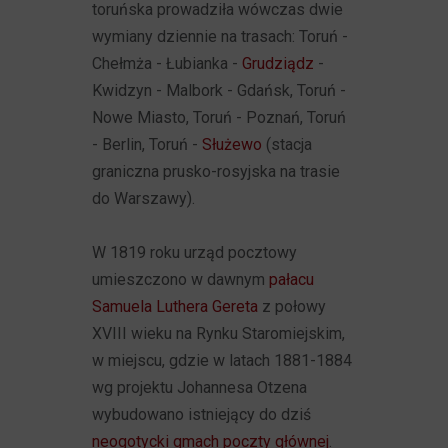
toruńska prowadziła wówczas dwie
wymiany dziennie na trasach: Toruń -
Chełmża - Łubianka -
Grudziądz
-
Kwidzyn - Malbork - Gdańsk, Toruń -
Nowe Miasto, Toruń - Poznań, Toruń
- Berlin, Toruń -
Służewo
(stacja
graniczna prusko-rosyjska na trasie
do Warszawy).
W 1819 roku urząd pocztowy
umieszczono w dawnym
pałacu
Samuela Luthera Gereta
z połowy
XVIII wieku na Rynku Staromiejskim,
w miejscu, gdzie w latach 1881-1884
wg projektu Johannesa Otzena
wybudowano istniejący do dziś
neogotycki gmach poczty głównej
.