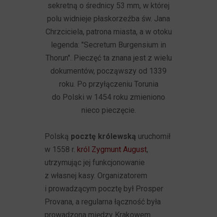
sekretną o średnicy 53 mm, w której
polu widnieje płaskorzeźba św. Jana
Chrzciciela, patrona miasta, a w otoku
legenda: "Secretum Burgensium in
Thorun". Pieczęć ta znana jest z wielu
dokumentów, począwszy od 1339
roku. Po przyłączeniu Torunia
do Polski w 1454 roku zmieniono
nieco pieczęcie.
Polską
pocztę królewską
uruchomił
w 1558 r.
król Zygmunt August
,
utrzymując jej funkcjonowanie
z własnej kasy. Organizatorem
i prowadzącym pocztę był Prosper
Provana, a regularna łączność była
prowadzona między Krakowem