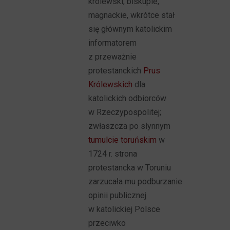
królewski, biskupie,
magnackie, wkrótce stał
się głównym katolickim
informatorem
z przeważnie
protestanckich
Prus
Królewskich
dla
katolickich odbiorców
w Rzeczypospolitej;
zwłaszcza po słynnym
tumulcie toruńskim
w
1724 r. strona
protestancka w Toruniu
zarzucała mu podburzanie
opinii publicznej
w katolickiej Polsce
przeciwko