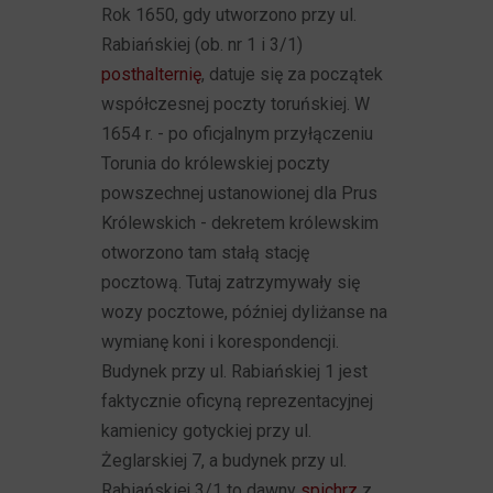
Rok 1650, gdy utworzono przy ul.
Rabiańskiej (ob. nr 1 i 3/1)
posthalternię
, datuje się za początek
współczesnej poczty toruńskiej. W
1654 r. - po oficjalnym przyłączeniu
Torunia do królewskiej poczty
powszechnej ustanowionej dla Prus
Królewskich - dekretem królewskim
otworzono tam stałą stację
pocztową. Tutaj zatrzymywały się
wozy pocztowe, później dyliżanse na
wymianę koni i korespondencji.
Budynek przy ul. Rabiańskiej 1 jest
faktycznie oficyną reprezentacyjnej
kamienicy gotyckiej przy ul.
Żeglarskiej 7, a budynek przy ul.
Rabiańskiej 3/1 to dawny
spichrz
z