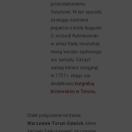
protestanckiemu
Toruniowi. W ten sposób,
zyskując szerokie
poparcie u króla Augusta
II, wszedł Rubinkowski
w skład Rady toruńskiej
mocą wyroku sądowego
ws. tumultu. Szczyt
swojej kariery osiągnął
w 1731 r. stając sie
dodatkowo
burgrabią
królewskim w Toruniu
.
Stałe połączenie na trasie
Warszawa-Toruń-Gdańsk
, które
zaczęło funkcjonować za czasów