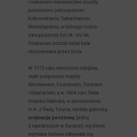
i niebawem kierownictwo poczty
powierzono patrycjuszowi
krakowskiemu, Sebastianowi
Montelupiemu, w którego rodzie
zarząd poczty był ok. sto lat.
Finansowo poczta nadal była
utrzymywana przez króla.
W 1573 roku utworzono odrębne,
stałe połączenie między
Wrocławiem, Poznaniem, Toruniem
i Gdańskiem, a w 1604 roku Rada
miejska Gdańska, w porozumieniu
m.in. z Radą Torunia, wydała gdańską
ordynację pocztową
(jedną
z najstarszych w Europie), wg której
wymiana listowa odbywała się