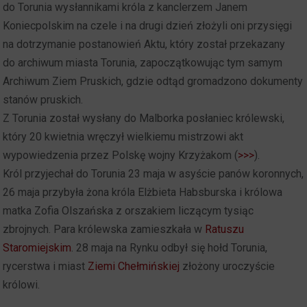
do Torunia wysłannikami króla z kanclerzem Janem
Koniecpolskim na czele i na drugi dzień złożyli oni przysięgi
na dotrzymanie postanowień Aktu, który został przekazany
do archiwum miasta Torunia, zapoczątkowując tym samym
Archiwum Ziem Pruskich, gdzie odtąd gromadzono dokumenty
stanów pruskich.
Z Torunia został wysłany do Malborka posłaniec królewski,
który 20 kwietnia wręczył wielkiemu mistrzowi akt
wypowiedzenia przez Polskę wojny Krzyżakom (
>>>
).
Król przyjechał do Torunia 23 maja w asyście panów koronnych,
26 maja przybyła żona króla Elżbieta Habsburska i królowa
matka Zofia Olszańska z orszakiem liczącym tysiąc
zbrojnych. Para królewska zamieszkała w
Ratuszu
Staromiejskim
. 28 maja na Rynku odbył się hołd Torunia,
rycerstwa i miast
Ziemi Chełmińskiej
złożony uroczyście
królowi.