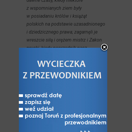
dawne czasy, kiedy niektóre
z wspomnianych ziem były
w posiadaniu królów i książąt
polskich na podstawie uzasadnionego
i dziedzicznego prawa; zagarnęli je
wreszcie siłą i orężem mistrz i Zakon
pruski, kiedy poprzednik nasz
Władysław [Łokietek] król Polski był
zajęty wojną z sąsiadami i z
niewiernymi. Nigdy jednak nie
przestały z prawa należeć i stanowić
własności naszego Królestwa
Polskiego, jak to wynika z nieomylnej
treści ostatecznego orzeczenia kilku
przedstawicieli Stolicy Apostolskiej,
którzy przysądzili te ziemie królom
polskim.