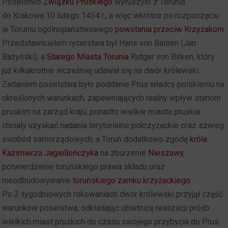
Poselstwo
Związku Pruskiego
wyruszyło z Torunia
do Krakowa 10 lutego 1454 r., a więc wkrótce po rozpoczęciu
w Toruniu ogólnopaństwowego
powstania przeciw Krzyżakom
.
Przedstawicielem rycerstwa był Hans von Baisen (Jan
Bażyński), a
Starego Miasta Torunia
Rutger von Birken, który
już kilkakrotnie wcześniej udawał się na dwór królewski.
Zadaniem poselstwa było poddanie Prus władcy polskiemu na
określonych warunkach, zapewniających realny wpływ stanom
pruskim na zarząd kraju; ponadto wielkie miasta pruskie
chciały uzyskać nadania terytorialne pokrzyżackie oraz szereg
swobód samorządowych, a Toruń dodatkowo zgodę
króla
Kazimierza Jagiellończyka
na zburzenie
Nieszawy
,
potwierdzenie toruńskiego prawa składu oraz
nieodbudowywanie
toruńskiego zamku krzyżackiego
.
Po 2-tygodniowych rokowaniach dwór królewski przyjął część
warunków poselstwa, odkładając obietnicę realizacji próśb
wielkich miast pruskich do czasu swojego przybycia do Prus.