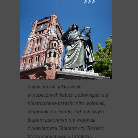
Ponadto braliśmy pod uwagę, że
ongiś nasi poprzednicy książęta
Polski i panowie zawezwali, osadzili
i uposażyli mistrza i Zakon pruski dla
zwalczania niewiernych. Tymczasem
mistrz i Zakon zajmowali się raczej
zwalczaniem wiernych, a zwłaszcza
tych książąt, z których dobrodziejstwa
zostali wprowadzeni i uposażeni,
niżeli zwalczaniem barbarzyńców
i niewiernych, jakkolwiek
w publicznych listach zobowiązali się
niestrudzenie przeciw nim wojować,
zagarniali ich ziemie, i wbrew swym
ślubom zakonnym nie wojowali
z niewiernymi Tatarami czy Turkami,
którzy napastowali i katolickie