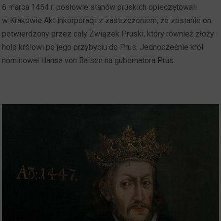
6 marca 1454 r. posłowie stanów pruskich opieczętowali
w Krakowie Akt inkorporacji z zastrzeżeniem, że zostanie on
potwierdzony przez cały Związek Pruski, który również złoży
hołd królowi po jego przybyciu do Prus. Jednocześnie król
nominował Hansa von Baisen na gubernatora Prus.