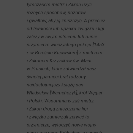
tymczasem mistrz i Zakon użyli
różnych sposobów, pozorów
i gwałtów, aby ją zniszczyć. A przecież
od trwałości lub upadku związku i ligi
zależy w swym istnieniu lub ruinie
przymierze wieczystego pokoju [1453
r. w Brześciu Kujawskim] z mistrzem
i Zakonem Krzyżaków św. Marii
w Prusiech, które zatwierdził nasz
świętej pamięci brat rodzony
najdostojniejszy książę pan
Władysław [Warneńczyk], król Węgier
i Polski. Wspomniany zaś mistrz
i Zakon drogą zniszczenia ligi
i związku zamierzali zerwać to
przymierze, wytoczyć nowe wojny
nam i naszemu Królestwu, a samych