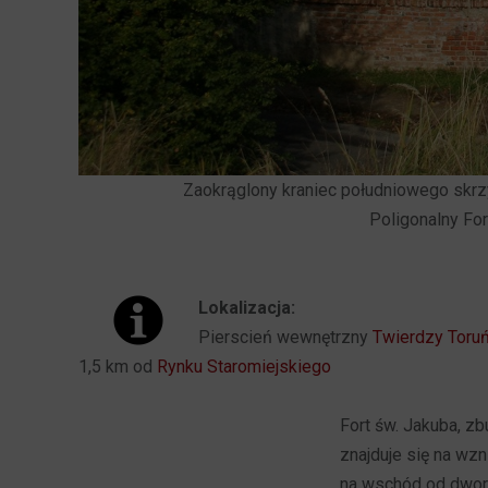
Zaokrąglony kraniec południowego skrzy
Poligonalny Fo
Lokalizacja:
Pierscień wewnętrzny
Twierdzy Toru
1,5 km od
Rynku Staromiejskiego
Fort św. Jakuba, z
znajduje się na wz
na wschód od dwo