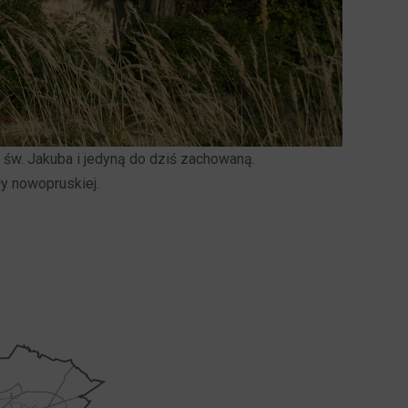
 św. Jakuba i jedyną do dziś zachowaną.
y nowopruskiej.