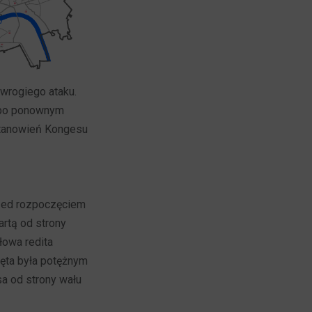
wrogiego ataku.
m po ponownym
stanowień Kongesu
przed rozpoczęciem
artą od strony
łowa redita
ęta była potężnym
sa od strony wału