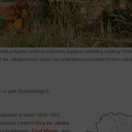
dła potężnej redity koszarowej, będącej centralną częścią Fortu
rt św. Jakuba może służyć za sztandarowy przykład fortów szkoł
ń
, ul. gen. Sowińskiego 9
budowany w latach 1828-1833,
niesieniu zwanym
Górą św. Jakuba
,
rca kolejowego
Toruń Miasto
. Jego