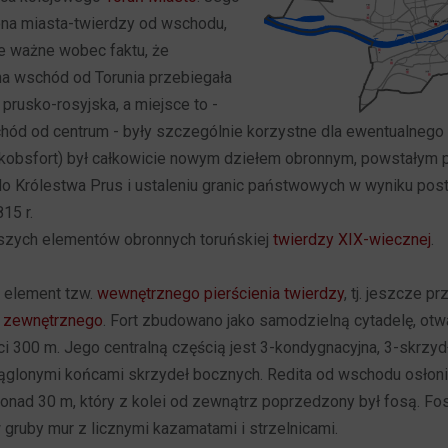
ona miasta-twierdzy od wschodu,
e ważne wobec faktu, że
na wschód od Torunia przebiegała
prusko-rosyjska, a miejsce to -
hód od centrum - były szczególnie korzystne dla ewentualnego 
Jakobsfort) był całkowicie nowym dziełem obronnym, powstały
do Królestwa Prus i ustaleniu granic państwowych w wyniku po
15 r.
wszych elementów obronnych toruńskiej
twierdzy XIX-wiecznej
.
 element tzw.
wewnętrznego pierścienia twierdzy
, tj. jeszcze 
a zewnętrznego
. Fort zbudowano jako samodzielną cytadelę, otw
ci 300 m. Jego centralną częścią jest 3-kondygnacyjna, 3-skrzyd
glonymi końcami skrzydeł bocznych. Redita od wschodu osłoni
onad 30 m, który z kolei od zewnątrz poprzedzony był fosą. Fo
gruby mur z licznymi kazamatami i strzelnicami.