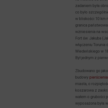
zadaniem była obr
co było szczególni
w bliskości 10 km 
granica państwowa 
wzniesienia na wsc
Fort św. Jakuba (
włączeniu Torunia 
Wiedeńskiego w 18
Był jednym z pier
Zbudowano go jako
budowy
pierścieni
miasta, o rozpiętoś
koszarowa z zaokrą
wałem o grubości p
wyposażona była w 