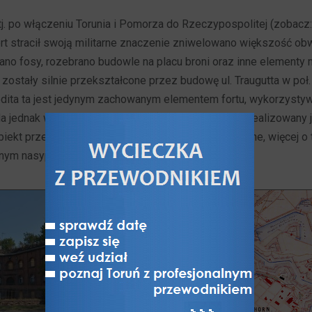
 tj. po włączeniu Torunia i Pomorza do Rzeczypospolitej (zobacz
Fort stracił swoją militarne znaczenie zniwelowano większość 
ano fosy, rozebrano budowle na placu broni oraz inne elementy 
ostały silnie przekształcone przez budowę ul. Traugutta w poł. 
dita ta jest jedynym zachowanym elementem fortu, wykorzystyw
da jednak w głębszą dewastację (chociaż od 2010 r. realizowany 
iekt przeznaczony ma zostać na centrum historyczne, więcej o
mnym nasypem.