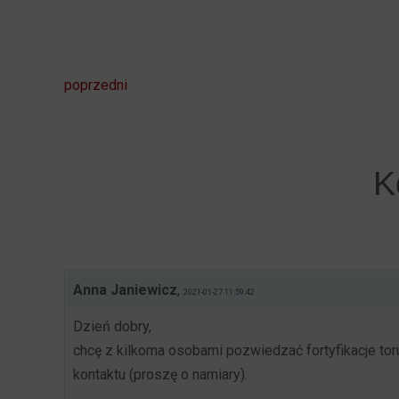
poprzedni
K
Anna Janiewicz
,
2021-01-27 11:59:42
Dzień dobry,
chcę z kilkoma osobami pozwiedzać fortyfikacje toru
kontaktu (proszę o namiary).