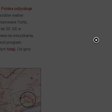
:
Polska odzyskuje
obwodów wałów
murowane Fortu;
lat 30. XX w.
ana na mieszkania,
jest program
 tym
tutaj
). Od góry