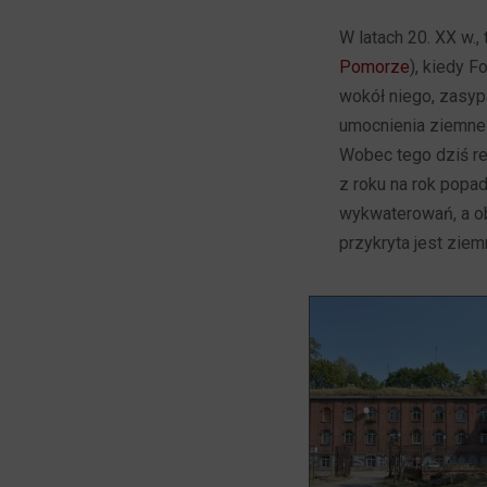
W latach 20. XX w.,
Pomorze
), kiedy 
wokół niego, zasyp
umocnienia ziemne z
Wobec tego dziś re
z roku na rok popa
wykwaterowań, a ob
przykryta jest zie