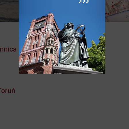
nnica - góra Buchta
Toruń