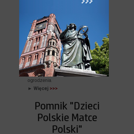
czasu I wojny światowej.
Zniszczony dotąd na skutek braku
opieki pomnik ma formę betonowego
walca wysokości ok. 4,5 m, w dolnej
części otoczonego kamiennymi
'przyporami', w górnej części napis
"Steine Rühmen". Szczyt pozbawiony
pierwotnego żelaznego krzyża.
Wokół obelisku resztki murowanego
ogrodzenia.
► Więcej
>>>
Pomnik "Dzieci
Polskie Matce
Polski"