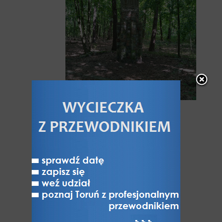
Z ul. Polnej kierujemy się ponownie
w lewo, w drogę leśną i po około 250
m dochodzimy do znajdującego się
po prawej, nieco w głębi pomnika
z napisem Steine Rühmen. Pomnik
powstał z inicjatywy zastępcy
komendanta Twierdzy Toruń gen. von
Dittfurtha, odsłonięty 18 grudnia 1915
r., w celu zachowania w pamięci