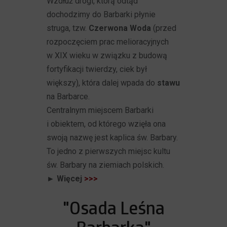
Wzdłuż drogi, którą odtąd
dochodzimy do Barbarki płynie
struga, tzw.
Czerwona Woda
(przed
rozpoczęciem prac melioracyjnych
w XIX wieku w związku z budową
fortyfikacji twierdzy, ciek był
większy), która dalej wpada do
stawu
na Barbarce.
Centralnym miejscem Barbarki
i obiektem, od którego wzięła ona
swoją nazwę jest kaplica św. Barbary.
To jedno z pierwszych miejsc kultu
św. Barbary na ziemiach polskich.
► Więcej
>>>
"Osada Leśna