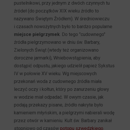
pustelnikowi, przy jednym z dwóch czynnych tu
źródeł (do początków XIX wieku źródło to
nazywano Świętym Źródłem). W średniowieczu
i czasach nowożytnych było to bardzo popularne
miejsce pielgrzymek
. Do tego "cudownego"
źródła pielgrzymowano w dniu św. Barbary,
Zielonych Świąt (wtedy też organizowano
doroczne jarmarki), Wniebowstąpienia, aby
dostąpić odpustu, jakiego udzielił papież Sykstus
IV w połowie XV wieku. Wg miejscowych
przekonań woda z cudownego źródła miała
leczyć oczy i kołtun, który po zanurzeniu głowy
w wodzie miał odpadać. W owym czasie, jak
podają przekazy pisane, źródło nakryte było
kamieniem młyńskim, a pielgrzymi nabierali wodę
przez otwór w kamieniu. Kult św. Barbary zanikał
stopniowo od czasów
potopu szwedzkiego
.