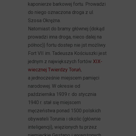
kaponierze barkowej fortu. Prowadzi
do niego oznaczona droga z ul.
Szosa Okrężna.
Natomiast do bramy głównej (dokąd
prowadzi inna droga, nieco dalej na
północ)) fortu dostep nie jst możliwy.
Fort VII im. Tadeusza Kościuszki jest
jednym z największych fortów
XIX-
wiecznej Twierdzy Toruń
,
a jednocześnie miejscem pamięci
narodowej. W okresie od
października 1939 r. do stycznia
1940 r. stał się miejscem
męczeństwa ponad 1500 polskich
obywateli Torunia i okolic (głównie
inteligencji), więzionych tu przez
niemieckie Gestapo i wywożonych