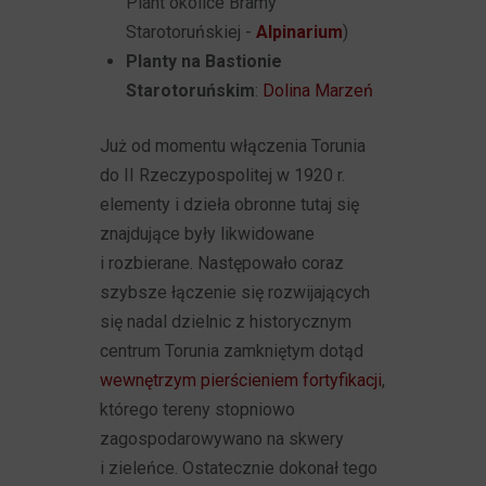
Plant okolice Bramy
Starotoruńskiej -
Alpinarium
)
Planty na Bastionie
Starotoruńskim
:
Dolina Marzeń
Już od momentu włączenia Torunia
do II Rzeczypospolitej w 1920 r.
elementy i dzieła obronne tutaj się
znajdujące były likwidowane
i rozbierane. Następowało coraz
szybsze łączenie się rozwijających
się nadal dzielnic z historycznym
centrum Torunia zamkniętym dotąd
wewnętrzym pierścieniem fortyfikacji
,
którego tereny stopniowo
zagospodarowywano na skwery
i zieleńce. Ostatecznie dokonał tego