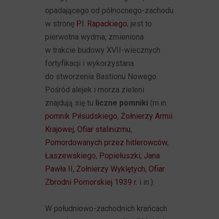
opadającego od północnego-zachodu
w stronę
Pl. Rapackiego
; jest to
pierwotna wydma, zmieniona
w trakcie budowy XVII-wiecznych
fortyfikacji i wykorzystana
do stworzenia Bastionu Nowego.
Pośród alejek i morza zieleni
znajdują się tu
liczne pomniki
(m.in.
pomnik Piłsudskiego
,
Żołnierzy Armii
Krajowej
,
Ofiar stalinizmu
,
Pomordowanych przez hitlerowców
,
Łaszewskiego
,
Popiełuszki
,
Jana
Pawła II
,
Żołnierzy Wyklętych
,
Ofiar
Zbrodni Pomorskiej 1939 r.
i in.).
W południowo-zachodnich krańcach