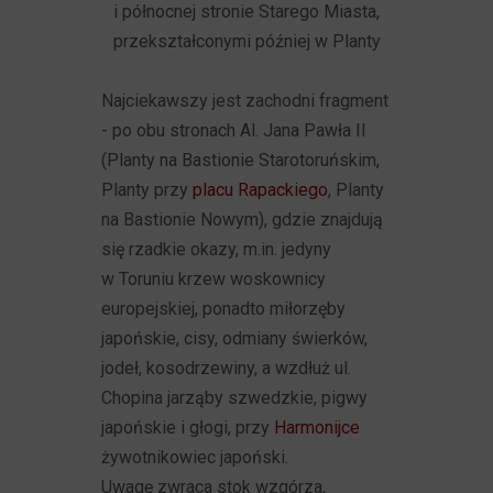
i północnej stronie Starego Miasta,
przekształconymi później w Planty
Najciekawszy jest zachodni fragment
- po obu stronach Al. Jana Pawła II
(Planty na Bastionie Starotoruńskim,
Planty przy
placu Rapackiego
, Planty
na Bastionie Nowym), gdzie znajdują
się rzadkie okazy, m.in. jedyny
w Toruniu krzew woskownicy
europejskiej, ponadto miłorzęby
japońskie, cisy, odmiany świerków,
jodeł, kosodrzewiny, a wzdłuż ul.
Chopina jarząby szwedzkie, pigwy
japońskie i głogi, przy
Harmonijce
żywotnikowiec japoński.
Uwagę zwraca stok wzgórza,