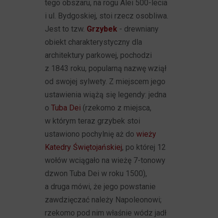
tego obszaru, na rogu Alei 500-lecia
i ul. Bydgoskiej, stoi rzecz osobliwa.
Jest to tzw.
Grzybek
- drewniany
obiekt charakterystyczny dla
architektury parkowej, pochodzi
z 1843 roku, popularną nazwę wziął
od swojej sylwety. Z miejscem jego
ustawienia wiążą się legendy: jedna
o
Tuba Dei
(rzekomo z miejsca,
w którym teraz grzybek stoi
ustawiono pochylnię aż do
wieży
Katedry Świętojańskiej
, po której 12
wołów wciągało na wieżę 7-tonowy
dzwon Tuba Dei w roku 1500),
a druga mówi, że jego powstanie
zawdzięczać należy Napoleonowi;
rzekomo pod nim właśnie wódz jadł