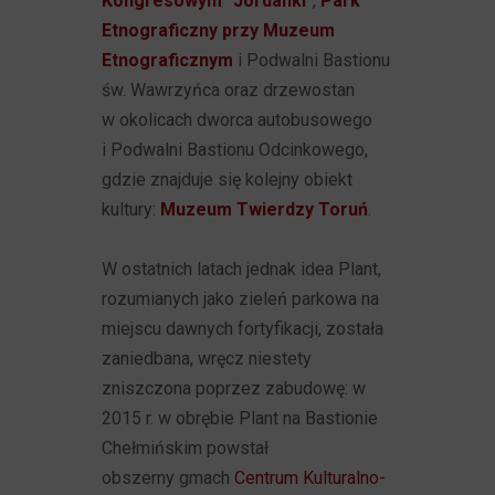
Kongresowym "Jordanki"
,
Park
Etnograficzny przy Muzeum
Etnograficznym
i Podwalni Bastionu
św. Wawrzyńca oraz drzewostan
w okolicach dworca autobusowego
i Podwalni Bastionu Odcinkowego,
gdzie znajduje się kolejny obiekt
kultury:
Muzeum Twierdzy Toruń
.
W ostatnich latach jednak idea Plant,
rozumianych jako zieleń parkowa na
miejscu dawnych fortyfikacji, została
zaniedbana, wręcz niestety
zniszczona poprzez zabudowę: w
2015 r. w obrębie Plant na Bastionie
Chełmińskim powstał
obszerny gmach
Centrum Kulturalno-