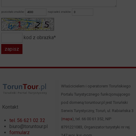
pozostało znaków:
napisałeś znaków:
kod z obrazka*
Właścicielem i operatorem Toruńskiego
Portalu Turystycznego funkcjonującego
pod domeną toruntour.pl jest Toruński
Kontakt
Serwis Turystyczny, Toruń, ul. Rabiańska 3
(
mapa
), tel. 66 00 61 352, NIP:
tel. 56 621 02 32
biuro@toruntour.pl
8791221083, Organizator turystyki nr rej.
formularz
247 woj. kuj.-pom.