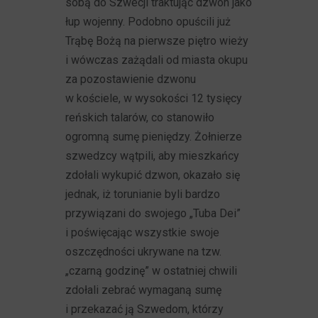
sobą do Szwecji traktując dzwon jako
łup wojenny. Podobno opuścili już
Trąbę Bożą na pierwsze piętro wieży
i wówczas zażądali od miasta okupu
za pozostawienie dzwonu
w kościele, w wysokości 12 tysięcy
reńskich talarów, co stanowiło
ogromną sumę pieniędzy. Żołnierze
szwedzcy wątpili, aby mieszkańcy
zdołali wykupić dzwon, okazało się
jednak, iż torunianie byli bardzo
przywiązani do swojego „Tuba Dei”
i poświęcając wszystkie swoje
oszczędności ukrywane na tzw.
„czarną godzinę” w ostatniej chwili
zdołali zebrać wymaganą sumę
i przekazać ją Szwedom, którzy