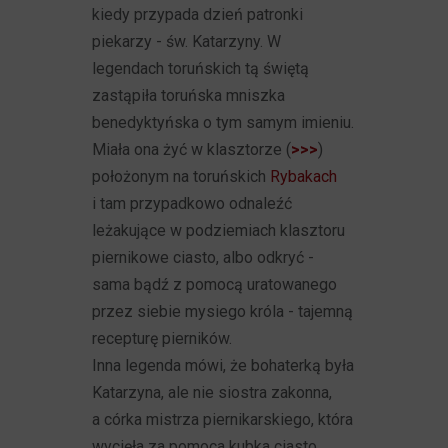
kiedy przypada dzień patronki
piekarzy - św. Katarzyny. W
legendach toruńskich tą świętą
zastąpiła toruńska mniszka
benedyktyńska o tym samym imieniu.
Miała ona żyć w klasztorze (
>>>
)
położonym na toruńskich
Rybakach
i tam przypadkowo odnaleźć
leżakujące w podziemiach klasztoru
piernikowe ciasto, albo odkryć -
sama bądź z pomocą uratowanego
przez siebie mysiego króla - tajemną
recepturę pierników.
Inna legenda mówi, że bohaterką była
Katarzyna, ale nie siostra zakonna,
a córka mistrza piernikarskiego, która
wycięła za pomoca kubka ciasto