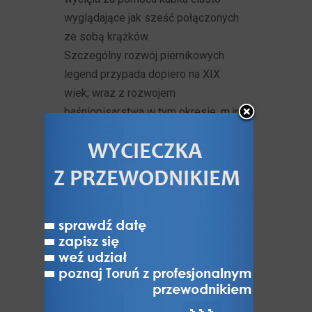
wyglądające jak sześć połączonych
ze sobą krążków.
Szczególny rozwój piernikowych
legend przypada dopiero na XIX
wiek; wraz z rozwojem
baśniopisarstwa w tym okresie, m.in.
braci Grimm, powstał klimat
do tworzenia takich opowieści.
► Poznaj
legendy o piernikach
toruńskich >>>
O tym, jak anioł
znalazł się
w herbie Torunia