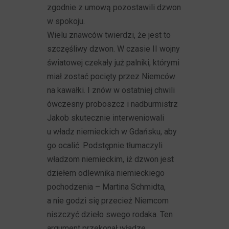
zgodnie z umową pozostawili dzwon
w spokoju.
Wielu znawców twierdzi, że jest to
szczęśliwy dzwon. W czasie II wojny
światowej czekały już palniki, którymi
miał zostać pocięty przez Niemców
na kawałki. I znów w ostatniej chwili
ówczesny proboszcz i nadburmistrz
Jakob skutecznie interweniowali
u władz niemieckich w Gdańsku, aby
go ocalić. Podstępnie tłumaczyli
władzom niemieckim, iż dzwon jest
dziełem odlewnika niemieckiego
pochodzenia – Martina Schmidta,
a nie godzi się przecież Niemcom
niszczyć dzieło swego rodaka. Ten
argument przekonał władze