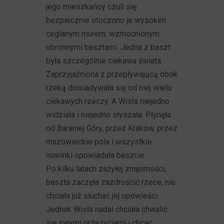
jego mieszkańcy czuli się
bezpiecznie otoczono je wysokim
ceglanym murem, wzmocnionym
obronnymi basztami. Jedna z baszt
była szczególnie ciekawa świata.
Zaprzyjaźniona z przepływającą obok
rzeką dowiadywała się od niej wielu
ciekawych rzeczy. A Wisła niejedno
widziała i niejedno słyszała. Płynęła
od Baraniej Góry, przez Kraków, przez
mazowieckie pola i wszystkie
nowinki opowiadała baszcie.
Po kilku latach zażyłej znajomości,
baszta zaczęła zazdrościć rzece, nie
chciała już słuchać jej opowieści.
Jednak Wisła nadal chciała chwalić
się swymi przeżyciami i chcąc