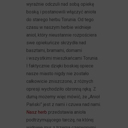
wyraźnie odczuli nad sobą opiekę
boską i postanowili włączyć anioła
do starego herbu Torunia. Od tego
czasu w naszym herbie widnieje
anioł, który nieustannie rozpościera
swe opiekuńcze skrzydła nad
basztami, bramami, domami
i wszystkimi mieszkańcami Torunia.
I faktycznie dzięki boskiej opiece
nasze miasto nigdy nie zostało
całkowicie zniszczone, z różnych
opresji wychodziło obronną ręką. Z
dumą możemy więc mówić, że „Anioł
Pański” jest z nami i czuwa nad nami.
Nasz herb
przedstawia anioła
podtrzymującego tarczę, na której
widnieje mur z trzema czerwonymi