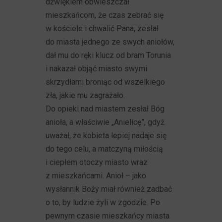
dźwiękiem obwieszczał
mieszkańcom, że czas zebrać się
w kościele i chwalić Pana, zesłał
do miasta jednego ze swych aniołów,
dał mu do ręki klucz od bram Torunia
i nakazał objąć miasto swymi
skrzydłami broniąc od wszelkiego
zła, jakie mu zagrażało.
Do opieki nad miastem zesłał Bóg
anioła, a właściwie „Anielicę”, gdyż
uważał, że kobieta lepiej nadaje się
do tego celu, a matczyną miłością
i ciepłem otoczy miasto wraz
z mieszkańcami. Anioł – jako
wysłannik Boży miał również zadbać
o to, by ludzie żyli w zgodzie. Po
pewnym czasie mieszkańcy miasta