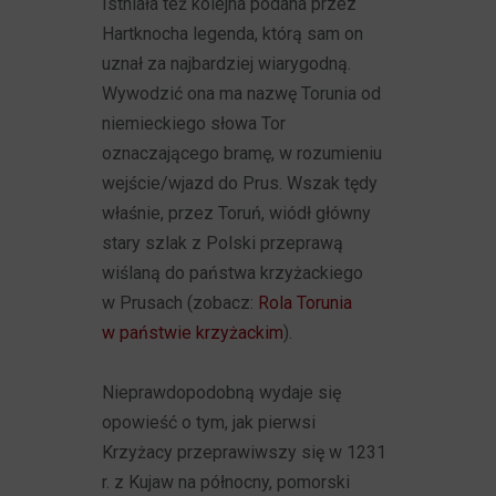
Istniała też kolejna podana przez
Hartknocha legenda, którą sam on
uznał za najbardziej wiarygodną.
Wywodzić ona ma nazwę Torunia od
niemieckiego słowa Tor
oznaczającego bramę, w rozumieniu
wejście/wjazd do Prus. Wszak tędy
właśnie, przez Toruń, wiódł główny
stary szlak z Polski przeprawą
wiślaną do państwa krzyżackiego
w Prusach (zobacz:
Rola Torunia
w państwie krzyżackim
).
Nieprawdopodobną wydaje się
opowieść o tym, jak pierwsi
Krzyżacy przeprawiwszy się w 1231
r. z Kujaw na północny, pomorski