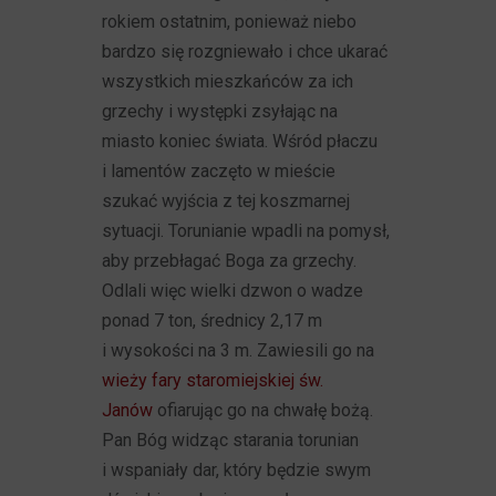
rokiem ostatnim, ponieważ niebo
bardzo się rozgniewało i chce ukarać
wszystkich mieszkańców za ich
grzechy i występki zsyłając na
miasto koniec świata. Wśród płaczu
i lamentów zaczęto w mieście
szukać wyjścia z tej koszmarnej
sytuacji. Torunianie wpadli na pomysł,
aby przebłagać Boga za grzechy.
Odlali więc wielki dzwon o wadze
ponad 7 ton, średnicy 2,17 m
i wysokości na 3 m. Zawiesili go na
wieży fary staromiejskiej św.
Janów
ofiarując go na chwałę bożą.
Pan Bóg widząc starania torunian
i wspaniały dar, który będzie swym