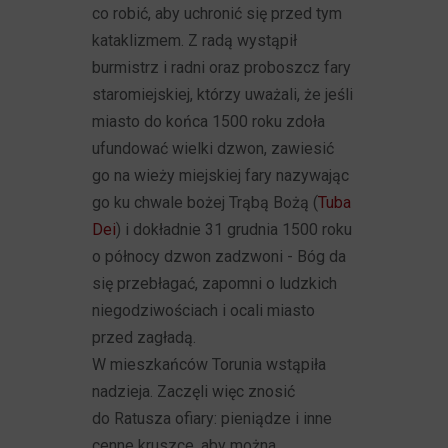
co robić, aby uchronić się przed tym
kataklizmem. Z radą wystąpił
burmistrz i radni oraz proboszcz fary
staromiejskiej, którzy uważali, że jeśli
miasto do końca 1500 roku zdoła
ufundować wielki dzwon, zawiesić
go na wieży miejskiej fary nazywając
go ku chwale bożej Trąbą Bożą (
Tuba
Dei
) i dokładnie 31 grudnia 1500 roku
o północy dzwon zadzwoni - Bóg da
się przebłagać, zapomni o ludzkich
niegodziwościach i ocali miasto
przed zagładą.
W mieszkańców Torunia wstąpiła
nadzieja. Zaczęli więc znosić
do Ratusza ofiary: pieniądze i inne
cenne kruszce, aby można