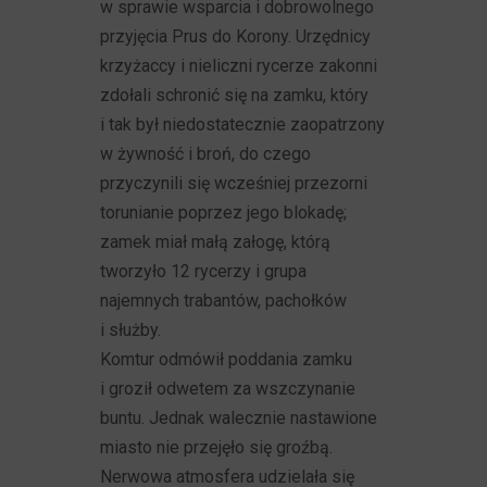
w sprawie wsparcia i dobrowolnego
przyjęcia Prus do Korony. Urzędnicy
krzyżaccy i nieliczni rycerze zakonni
zdołali schronić się na zamku, który
i tak był niedostatecznie zaopatrzony
w żywność i broń, do czego
przyczynili się wcześniej przezorni
torunianie poprzez jego blokadę;
zamek miał małą załogę, którą
tworzyło 12 rycerzy i grupa
najemnych trabantów, pachołków
i służby.
Komtur odmówił poddania zamku
i groził odwetem za wszczynanie
buntu. Jednak walecznie nastawione
miasto nie przejęło się groźbą.
Nerwowa atmosfera udzielała się