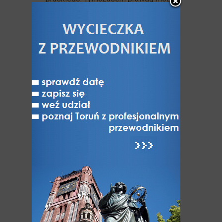
być fakt, iż wg pewnego rachunku
budowlanego z 1520 roku wynika, iż
przed laty mieszkał w Bramie
Chełmińskiej kucharz miejski, który
mógł wywiesić chorągiewkę jako
reklamę.
W każdym razie załoga zamkowa
poddała się już dwa dni po ataku, tj. 8
lutego i została internowana najpierw
w Ratuszu Staromiejskim, a później
w klasztorze
Franciszkanów
.
Stamtąd po złożeniu przysięgi, że nie
będzie walczyła przeciw Toruniowi,
została po kilku dniach zwolniona.
Zwycięzcy mieszczanie dali upust
swej nienawiści do Krzyżaków