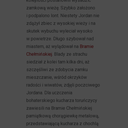
kolejności postanowili wysadzić
zamkową wieżę. Szybko założono
i podpalono lont. Niestety Jordan nie
zdążył zbiec z wysokiej wieży i na
skutek wybuchu wyleciał wysoko
w powietrze. Długo szybował nad
miastem, aż wylądował na
Bramie
Chełmińskiej
. Blady ze strachu
siedział z kolei tam kilka dni, aż
szczęśliwi ze zdobycia zamku
mieszczanie, wśród okrzyków
radości i wiwatów, zdjęli poczciwego
Jordana. Dla uczczenia
bohaterskiego kucharza toruńczycy
zawiesili na Bramie Chełmińskiej
pamiątkową chorągiewkę metalową,
przedstawiającą kucharza z chochlą