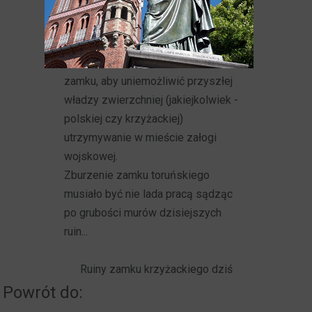
w słownych kpinach z załogi i w
niszczeniu zamku. Ta spontaniczna
akcja została zamieniona przez Radę
Miejską w świadomą rozbiórkę
zamku, aby uniemożliwić przyszłej
władzy zwierzchniej (jakiejkolwiek -
polskiej czy krzyżackiej)
utrzymywanie w mieście załogi
wojskowej.
Zburzenie zamku toruńskiego
musiało być nie lada pracą sądząc
po grubości murów dzisiejszych
ruin...
Ruiny zamku krzyżackiego dziś
Powrót do: