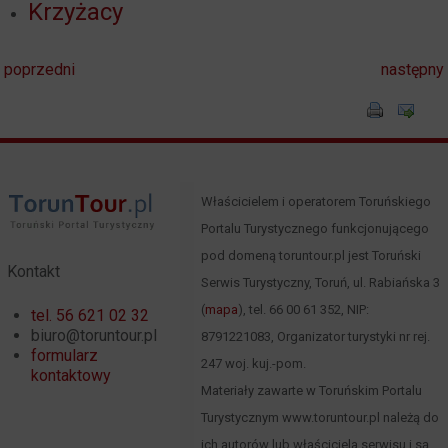
Krzyżacy
poprzedni
następny
Właścicielem i operatorem Toruńskiego
Portalu Turystycznego funkcjonującego
pod domeną toruntour.pl jest Toruński
Kontakt
Serwis Turystyczny, Toruń, ul. Rabiańska 3
(
mapa
), tel. 66 00 61 352, NIP:
tel. 56 621 02 32
biuro@toruntour.pl
8791221083, Organizator turystyki nr rej.
formularz
247 woj. kuj.-pom.
kontaktowy
Materiały zawarte w Toruńskim Portalu
Turystycznym www.toruntour.pl należą do
ich autorów lub właściciela serwisu i są