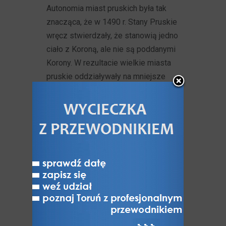
Autonomia miast pruskich była tak
znacząca, że w 1490 r. Stany Pruskie
wręcz stwierdzały, że stanowią jedno
ciało z Koroną, ale nie są poddanymi
Korony. W rezultacie wielkie miasta
pruskie oddziaływały na mniejsze
miasta
Prus Królewskich
, Prus
Książęcych i Królestwa Polskiego.
Stanowiły niedościgniony wzór
do naśladowania, również dla
stołecznego Krakowa. Krakowowi
imponowały od XIV w. pruskie miasta
hanzeatyckie. Kraków sięgał
do tutejszych wzorów, czego
przykładem może być tamtejszy dom
przy Rynku Głównym 7, który