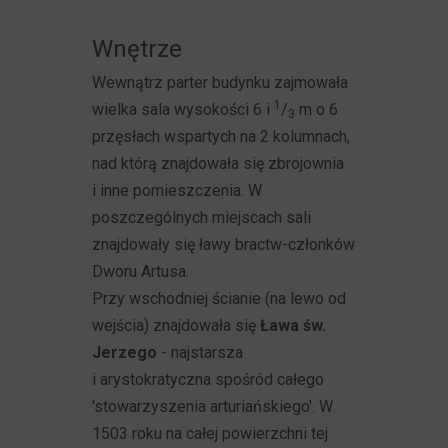
Wnętrze
Wewnątrz parter budynku zajmowała
1
wielka sala wysokości 6 i
/
m o 6
3
przęsłach wspartych na 2 kolumnach,
nad którą znajdowała się zbrojownia
i inne pomieszczenia. W
poszczególnych miejscach sali
znajdowały się ławy bractw-członków
Dworu Artusa.
Przy wschodniej ścianie (na lewo od
wejścia) znajdowała się
Ława św.
Jerzego
- najstarsza
i arystokratyczna spośród całego
'stowarzyszenia arturiańskiego'. W
1503 roku na całej powierzchni tej