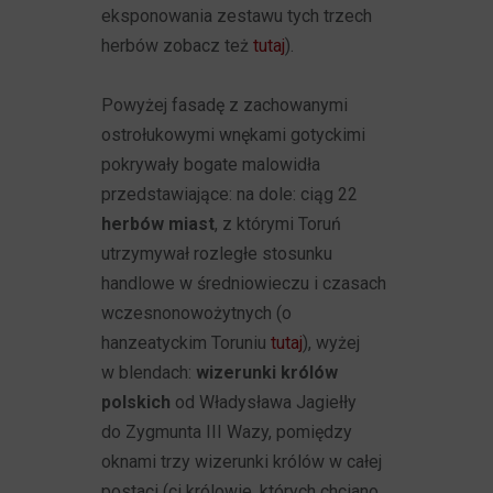
eksponowania zestawu tych trzech
herbów zobacz też
tutaj
).
Powyżej fasadę z zachowanymi
ostrołukowymi wnękami gotyckimi
pokrywały bogate malowidła
przedstawiające: na dole: ciąg 22
herbów miast
, z którymi Toruń
utrzymywał rozległe stosunku
handlowe w średniowieczu i czasach
wczesnonowożytnych (o
hanzeatyckim Toruniu
tutaj
), wyżej
w blendach:
wizerunki królów
polskich
od Władysława Jagiełły
do Zygmunta III Wazy, pomiędzy
oknami trzy wizerunki królów w całej
postaci (ci królowie, których chciano