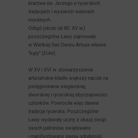
bractwa św. Jerzego o rycerskich
tradycjach i wysokich walorach
moralnych.
Odtąd (około lat 80. XV w.)
poszczególne Ławy zajmowały
w Wielkiej Sali Dworu Artusa własne
"kąty" (
Ecke
).
W XV i XVI w. stowarzyszenie
arturiańskie kładło większy nacisk na
pielęgnowanie eleganckiej,
dworskiej i rycerskiej obyczajowości
członków. Powróciła więc dawna
tradycja rycerska. Poszczególne
Ławy wydawały uczty z okazji świąt
swych patronów, świętowano
i manifestowano swoją odrębność