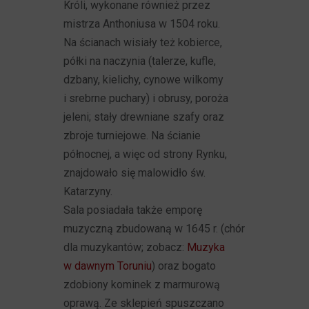
Króli, wykonane również przez
mistrza Anthoniusa w 1504 roku.
Na ścianach wisiały też kobierce,
półki na naczynia (talerze, kufle,
dzbany, kielichy, cynowe wilkomy
i srebrne puchary) i obrusy, poroża
jeleni; stały drewniane szafy oraz
zbroje turniejowe. Na ścianie
północnej, a więc od strony Rynku,
znajdowało się malowidło św.
Katarzyny.
Sala posiadała także emporę
muzyczną zbudowaną w 1645 r. (chór
dla muzykantów; zobacz:
Muzyka
w dawnym Toruniu
) oraz bogato
zdobiony kominek z marmurową
oprawą. Ze sklepień spuszczano