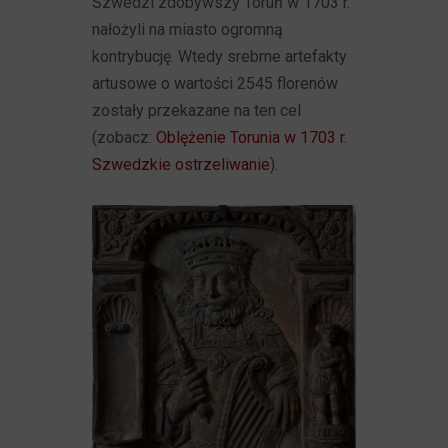
Szwedzi zdobywszy Toruń w 1703 r.
nałożyli na miasto ogromną
kontrybucję. Wtedy srebrne artefakty
artusowe o wartości 2545 florenów
zostały przekazane na ten cel
(zobacz:
Oblężenie Torunia w 1703 r.
Szwedzkie ostrzeliwanie
).