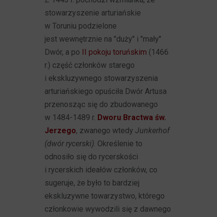
stowarzyszenie arturiańskie
w Toruniu podzielone
jest wewnętrznie na "duży" i "mały"
Dwór, a po
II pokoju toruńskim
(1466
r.) część członków starego
i ekskluzywnego stowarzyszenia
arturiańskiego opuściła Dwór Artusa
przenosząc się do zbudowanego
w 1484-1489 r.
Dworu Bractwa św.
Jerzego
, zwanego wtedy
Junkerhof
(dwór rycerski)
. Określenie to
odnosiło się do rycerskości
i rycerskich ideałów członków, co
sugeruje, że było to bardziej
ekskluzywne towarzystwo, którego
członkowie wywodzili się z dawnego