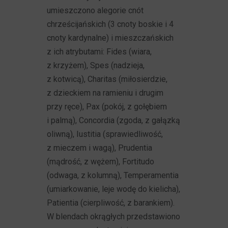
umieszczono alegorie cnót
chrześcijańskich (3 cnoty boskie i 4
cnoty kardynalne) i mieszczańskich
z ich atrybutami: Fides (wiara,
z krzyżem), Spes (nadzieja,
z kotwicą), Charitas (miłosierdzie,
z dzieckiem na ramieniu i drugim
przy ręce), Pax (pokój, z gołębiem
i palmą), Concordia (zgoda, z gałązką
oliwną), Iustitia (sprawiedliwość,
z mieczem i wagą), Prudentia
(mądrość, z wężem), Fortitudo
(odwaga, z kolumną), Temperamentia
(umiarkowanie, leje wodę do kielicha),
Patientia (cierpliwość, z barankiem).
W blendach okrągłych przedstawiono