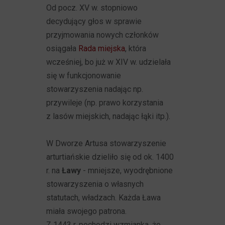
Od pocz. XV w. stopniowo
decydujący głos w sprawie
przyjmowania nowych członków
osiągała
Rada miejska
, która
wcześniej, bo już w XIV w. udzielała
się w funkcjonowanie
stowarzyszenia nadając np.
przywileje (np. prawo korzystania
z lasów miejskich, nadając łąki itp.).
W Dworze Artusa stowarzyszenie
arturtiańskie dzieliło się od ok. 1400
r. na
Ławy
- mniejsze, wyodrębnione
stowarzyszenia o własnych
statutach, władzach. Każda Ława
miała swojego patrona.
Z 1443 r. pochodzi wzmianka, że