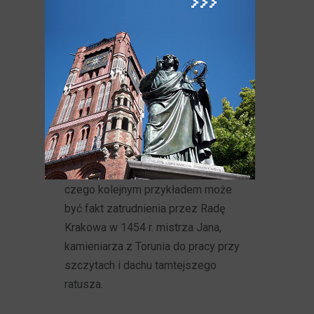
w wyniku badań historycznych został
rozpoznany jako lokal korporacji
kupieckiej oparty przestrzennie na
modelu Dworu Artusa. Jednak
zabrakło w mieszczaństwie
Krakowa idei, etosu arturiańskiego,
wszak miasto to funkcjonowało
w odmiennym kręgu kulturowym.
Próbowano jedynie naśladować
wizualne i estetyczne środki wyrazu,
czego kolejnym przykładem może
być fakt zatrudnienia przez Radę
Krakowa w 1454 r. mistrza Jana,
kamieniarza z Torunia do pracy przy
szczytach i dachu tamtejszego
ratusza.