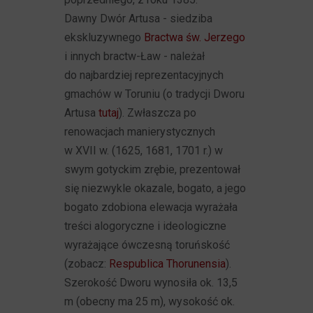
Dawny Dwór Artusa - siedziba
ekskluzywnego
Bractwa św. Jerzego
i innych bractw-Ław - należał
do najbardziej reprezentacyjnych
gmachów w Toruniu (o tradycji Dworu
Artusa
tutaj
). Zwłaszcza po
renowacjach manierystycznych
w XVII w. (1625, 1681, 1701 r.) w
swym gotyckim zrębie, prezentował
się niezwykle okazale, bogato, a jego
bogato zdobiona elewacja wyrażała
treści alogoryczne i ideologiczne
wyrażające ówczesną toruńskość
(zobacz:
Respublica Thorunensia
).
Szerokość Dworu wynosiła ok. 13,5
m (obecny ma 25 m), wysokość ok.