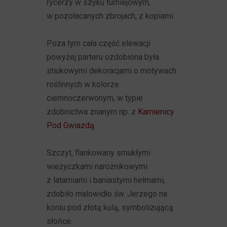
rycerzy w szyku turniejowym,
w pozołacanych zbrojach, z kopiami.
Poza tym cała część elewacji
powyżej parteru ozdobiona była
stiukowymi dekoracjami o motywach
roślinnych w kolorze
ciemnoczerwonym, w typie
zdobnictwa znanym np. z
Kamienicy
Pod Gwiazdą
.
Szczyt, flankowany smukłymi
wieżyczkami narożnikowymi
z latarniami i baniastymi hełmami,
zdobiło malowidło św. Jerzego na
koniu pod złotą kulą, symbolizującą
słońce.